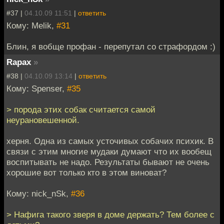
#37 |
04.10.09 11:51
|
ответить
Кому: Melik,
#31
Блин, я вобще профан - перепутал со страфордом :)
Rapax
»
#38 |
04.10.09 13:14
|
ответить
Кому: Spenser,
#35
> порода этих собак считается самой
неурановешенной.
херня. Одна из самых усточивых собачих психик. В
связи с этим многие мудаки думают что их вообещ
воспитывать не надо. Результаты бывают не очень
хорошие вот только кто в этом виноват?
Кому: nick_nSk,
#36
> Нафига такого зверя в доме держать? Тем более с