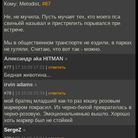
Кому: Metodist,
#67
Не, не мучила. Пусть мучает тех, кто моего пса
свиньёй называл и пристрелить порывался при
встрече.
Мы в общественном транспорте не ездили, в парках
не гуляли. Считаю, что вот так - можно.
Александр aka HITMAN
»
#77 |
17.10.09 17:21
|
ответить
Бедная животина...
irvin adams
»
#78 |
19.10.09 23:34
|
ответить
мой братец младший как-то раз кошку розовым
маркером покрасил. Из черно-белой превратилась в
черно-розовую. Эмоциональненько вышло. Хорошо
хоть маркер был не стойкий
SergeZ
»