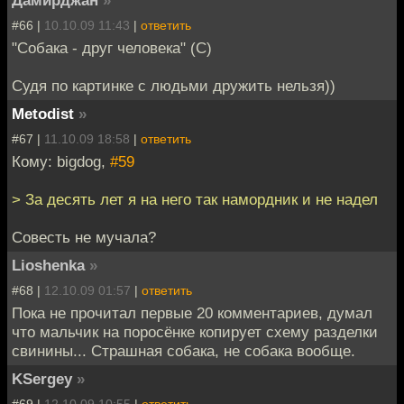
#66 |
10.10.09 11:43
|
ответить
"Собака - друг человека" (С)
Судя по картинке с людьми дружить нельзя))
Metodist
»
#67 |
11.10.09 18:58
|
ответить
Кому: bigdog,
#59
> За десять лет я на него так намордник и не надел
Совесть не мучала?
Lioshenka
»
#68 |
12.10.09 01:57
|
ответить
Пока не прочитал первые 20 комментариев, думал
что мальчик на поросёнке копирует схему разделки
свинины... Страшная собака, не собака вообще.
KSergey
»