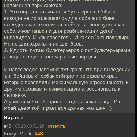
напоминая пару фактов:
1. Это порода называется бультерьер. Собака
никогда не использовалсь для собачьих боев,
выведена как охотничья, сейчас используется как
собака-компаньон и для реабилитации детей-
инвалидов. И как спасатель. И как собака-поводырь.
Но не для охраны и не для боев.
2. Идиоты путаю бультерьеров с питбультерьерами,
а ведь это две совсем разные породы.
И напоследок напомню тут факт, что при выведении
т.н "бойцовых" собак отбирали те экземпляры,
которые проявляли максимальную агрессивность к
другим собакам и наименьшую агрессивность к
человеку.
А у меня метис бордосского дога и кавказца. И с
моей девочкой играет вся дачная малшня. :)
Rapax
»
#49 |
05.10.09 01:28
|
ответить
Кому: Melik,
#48