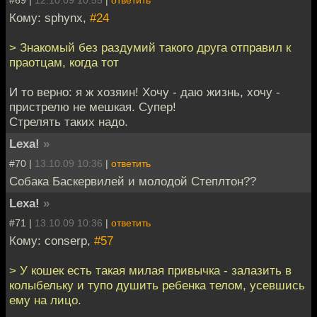
#69 |
12.10.09 10:55
|
ответить
Кому: sphynx,
#24
> Знакомый без раздумий такого друга отправил к
праотцам, когда тот
И то верно: я ж хозяин! Хочу - даю жизнь, хочу -
пристрелю не мешкая. Супер!
Стрелять таких надо.
Lexa!
»
#70 |
13.10.09 10:36
|
ответить
Собака Баскервилей и молодой Степлтон??
Lexa!
»
#71 |
13.10.09 10:36
|
ответить
Кому: conserp,
#57
> У кошек есть такая милая привычка - залазить в
колыбельку и тупо душить ребенка телом, усевшись
ему на лицо.