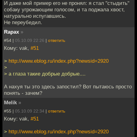
И даже мой пример его не пронял: я стал "стыдить"
собаку угрожающим голосом, и та поджала хвост,
натурально испугавшись.
Не переубедил.
Rapax
»
#54 |
05.10.09 22:26
|
ответить
Кому: vak,
#51
>
http://www.eblog.ru/index.php?newsid=2920
>
> а глаза такие добрые добрые....
А нахуя ты это здесь запостил? Вот пытаюсь просто
понять - зачем?
Melik
»
#55 |
05.10.09 22:34
|
ответить
Кому: vak,
#51
>
http://www.eblog.ru/index.php?newsid=2920