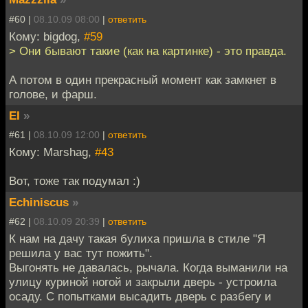
#60 |
08.10.09 08:00
|
ответить
Кому: bigdog,
#59
> Они бывают такие (как на картинке) - это правда.
А потом в один прекрасный момент как замкнет в
голове, и фарш.
EI
»
#61 |
08.10.09 12:00
|
ответить
Кому: Marshag,
#43
Вот, тоже так подумал :)
Echiniscus
»
#62 |
08.10.09 20:39
|
ответить
К нам на дачу такая булиха пришла в стиле "Я
решила у вас тут пожить".
Выгонять не давалась, рычала. Когда выманили на
улицу куриной ногой и закрыли дверь - устроила
осаду. С попытками высадить дверь с разбегу и