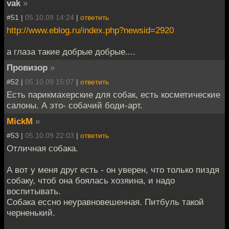
vak
»
#51 |
05.10.09 14:24
|
ответить
http://www.eblog.ru/index.php?newsid=2920
а глаза такие добрые добрые....
Провизор
»
#52 |
05.10.09 15:07
|
ответить
Есть парикмахерские для собак, есть косметические
салоны. А это- собачий боди-арт.
MickM
»
#53 |
05.10.09 22:03
|
ответить
Отличная собака.
А вот у меня друг есть - он уверен, что только пиздя
собаку, чтоб она боялась хозяина, и надо
воспитывать.
Собака ессно неуравновешенная. Питбуль такой
черненький.