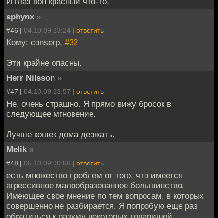
И глаз вон красный что-то.
sphynx
»
#46 |
04.10.09 23:24
|
ответить
Кому: conserp,
#32
Эти крайне опасны.
Herr Nilsson
»
#47 |
04.10.09 23:57
|
ответить
Не, очень страшно. Я прямо вижу бросок в
следующее мгновение.
Лучше кошек дома держать.
Melik
»
#48 |
05.10.09 00:56
|
ответить
есть множество проблем от того, что имеется
агрессивное малообразованное большинство.
Имеющее свое мнение по тем вопросам, в которых
совершенно не разбирается. Я попробую еще раз
обратиться к разуму некоторых товарищей,