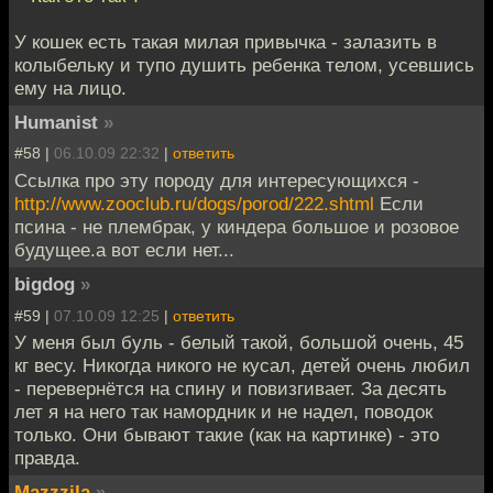
У кошек есть такая милая привычка - залазить в
колыбельку и тупо душить ребенка телом, усевшись
ему на лицо.
Humanist
»
#58 |
06.10.09 22:32
|
ответить
Ссылка про эту породу для интересующихся -
http://www.zooclub.ru/dogs/porod/222.shtml
Если
псина - не плембрак, у киндера большое и розовое
будущее.а вот если нет...
bigdog
»
#59 |
07.10.09 12:25
|
ответить
У меня был буль - белый такой, большой очень, 45
кг весу. Никогда никого не кусал, детей очень любил
- перевернётся на спину и повизгивает. За десять
лет я на него так намордник и не надел, поводок
только. Они бывают такие (как на картинке) - это
правда.
Mazzzila
»