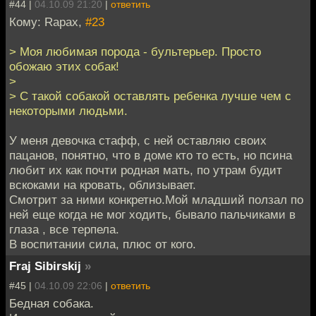
#44 |
04.10.09 21:20
|
ответить
Кому: Rapax,
#23
> Моя любимая порода - бультерьер. Просто
обожаю этих собак!
>
> С такой собакой оставлять ребенка лучше чем с
некоторыми людьми.
У меня девочка стафф, с ней оставляю своих
пацанов, понятно, что в доме кто то есть, но псина
любит их как почти родная мать, по утрам будит
вскоками на кровать, облизывает.
Смотрит за ними конкретно.Мой младший ползал по
ней еще когда не мог ходить, бывало пальчиками в
глаза , все терпела.
В воспитании сила, плюс от кого.
Fraj Sibirskij
»
#45 |
04.10.09 22:06
|
ответить
Бедная собака.