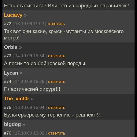
Есть статистика? Или это из народных страшилок?
Lucawy
»
#72 |
13.10.09 11:02
|
ответить
Так вот они какие, крысы-мутанты из московского
метро!
Orbis
»
#73 |
14.10.09 15:54
|
ответить
А песик то из бойцовской породы.
Lycan
»
#74 |
14.10.09 16:25
|
ответить
Пластический хирург!!!
The_vict0r
»
#75 |
16.10.09 15:04
|
ответить
Бультерьерскому терпению - решпект!!!
bigdog
»
#76 |
17.10.09 15:02
|
ответить