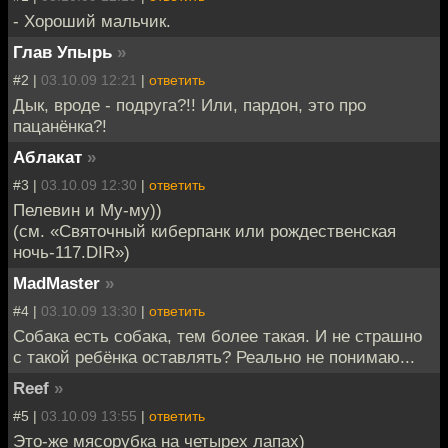
- Хороший мальчик.
Глав Упырь
»
#2 |
03.10.09 12:21
|
ответить
Дык, вроде - подруга?!! Или, пардон, это про
пацанёнка?!
Аблакат
»
#3 |
03.10.09 12:30
|
ответить
Пелевин и Му-му))
(см. «Святочный киберпанк или рождественская
ночь-117.DIR»)
MadMaster
»
#4 |
03.10.09 13:30
|
ответить
Собака есть собака, тем более такая. И не страшно
с такой ребёнка оставлять? Реально не понимаю...
Reef
»
#5 |
03.10.09 13:55
|
ответить
Это-же мясорубка на четырех лапах)