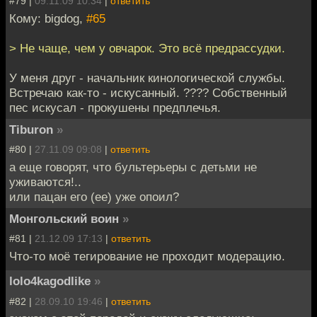
#79 |
09.11.09 10:34
|
ответить
Кому: bigdog,
#65
> Не чаще, чем у овчарок. Это всё предрассудки.
У меня друг - начальник кинологической службы.
Встречаю как-то - искусанный. ???? Собственный
пес искусал - прокушены предплечья.
Tiburon
»
#80 |
27.11.09 09:08
|
ответить
а еще говорят, что бультерьеры с детьми не
уживаются!..
или пацан его (ее) уже опоил?
Монгольский воин
»
#81 |
21.12.09 17:13
|
ответить
Что-то моё тегирование не проходит модерацию.
lolo4kagodlike
»
#82 |
28.09.10 19:46
|
ответить