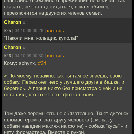
счастливого семейного проживания невзначай. Так
сказать, не стал дожидаться, пока любимец
переключится на двуногих членов семьи.
Charon
»
#25 |
04.10.09 00:28
|
ответить
"Наколи мне, кольщик, купола!"
Charon
»
#26 |
04.10.09 00:30
|
ответить
Кому: sphynx,
#24
> По-моему, неважно, как ты там её знаешь, свою
собаку. Перемкнет чего у лучшего друга в башке, и
берегись. А парня никто без присмотра с ней и не
оставлял, кто-то же его сфоткал, блин.
Там даже перемыкать не обязательно. Ткнет дитенок
фломастером в глаз другу человека (см. как у
собаки наведен макияж на фотке) - собака "кусь" - и
нету фломастера. Вместе с рукой.