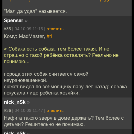
"Мал да удал" называется.
Spenser
»
#35 |
04.10.09 11:15
|
ответить
Кому: MadMaster,
#4
> Собака есть собака, тем более такая. И не
страшно с такой ребёнка оставлять? Реально не
понимаю...
порода этих собак считается самой
неурановешенной.
сюжет видел по зобмоящику пару лет назад: собака
покусала лицо ребенка хозяйки.
nick_nSk
»
#36 |
04.10.09 11:47
|
ответить
Нафига такого зверя в доме держать? Тем более с
детьми? Решительно не понимаю.
nick_nSk
»