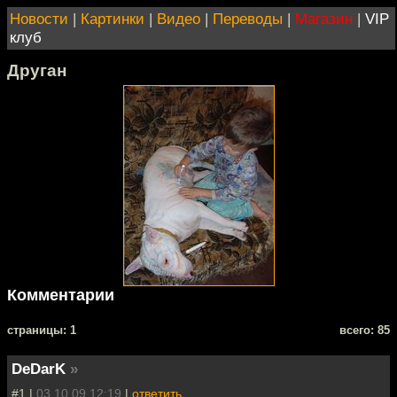
Новости
|
Картинки
|
Видео
|
Переводы
|
Магазин
|
VIP
клуб
Друган
Комментарии
cтраницы: 1
всего: 85
DeDarK
»
#1 |
03.10.09 12:19
|
ответить