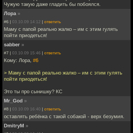
Чужую такую даже гладить бы побоялся.
Лора
»
#6 |
03.10.09 14:12
|
ответить
Маму с папой реально жалко – им с этим гулять
пойти приодеться!
sabber
»
#7 |
03.10.09 15:46
|
ответить
Кому: Лора,
#6
> Маму с папой реально жалко – им с этим гулять
пойти приодеться!
Это ты про сынишку? КС
Mr_God
»
#8 |
03.10.09 16:40
|
ответить
оставлять ребёнка с такой собакой - верх безумия.
DmitryM
»