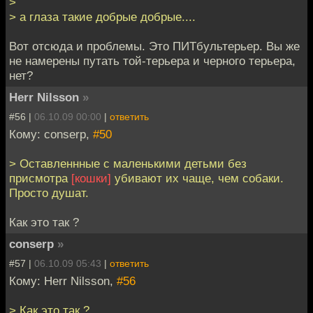
>
> а глаза такие добрые добрые....
Вот отсюда и проблемы. Это ПИТбультерьер. Вы же
не намерены путать той-терьера и черного терьера,
нет?
Herr Nilsson
»
#56 |
06.10.09 00:00
|
ответить
Кому: conserp,
#50
> Оставленнные с маленькими детьми без
присмотра
[кошки]
убивают их чаще, чем собаки.
Просто душат.
Как это так ?
conserp
»
#57 |
06.10.09 05:43
|
ответить
Кому: Herr Nilsson,
#56
> Как это так ?