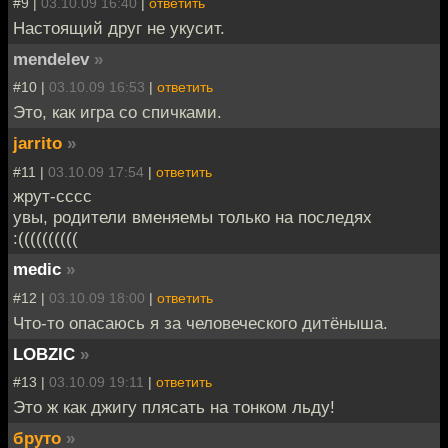
#9 |
03.10.09 16:40
|
ответить
Настоящий друг не укусит.
mendelev
»
#10 |
03.10.09 16:53
|
ответить
Это, как игра со спичками.
jarrito
»
#11 |
03.10.09 17:54
|
ответить
жрут-сссс
увы, родители вменяемы только на последях
:((((((((((
medic
»
#12 |
03.10.09 18:00
|
ответить
Что-то опасаюсь я за человеческого дитёныша.
LOBZIC
»
#13 |
03.10.09 19:11
|
ответить
Это ж как джигу плясать на тонком льду!
бруто
»