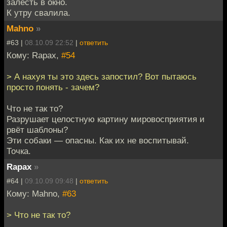
залесть в окно.
К утру свалила.
Mahno
»
#63 |
08.10.09 22:52
|
ответить
Кому: Rapax,
#54
> А нахуя ты это здесь запостил? Вот пытаюсь
просто понять - зачем?
Что не так то?
Разрушает целостную картину мировосприятия и
рвёт шаблоны?
Эти собаки — опасны. Как их не воспитывай.
Точка.
Rapax
»
#64 |
09.10.09 09:48
|
ответить
Кому: Mahno,
#63
> Что не так то?