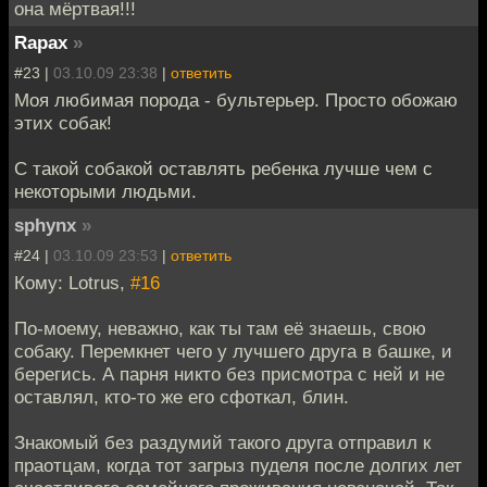
она мёртвая!!!
Rapax
»
#23 |
03.10.09 23:38
|
ответить
Моя любимая порода - бультерьер. Просто обожаю
этих собак!
С такой собакой оставлять ребенка лучше чем с
некоторыми людьми.
sphynx
»
#24 |
03.10.09 23:53
|
ответить
Кому: Lotrus,
#16
По-моему, неважно, как ты там её знаешь, свою
собаку. Перемкнет чего у лучшего друга в башке, и
берегись. А парня никто без присмотра с ней и не
оставлял, кто-то же его сфоткал, блин.
Знакомый без раздумий такого друга отправил к
праотцам, когда тот загрыз пуделя после долгих лет