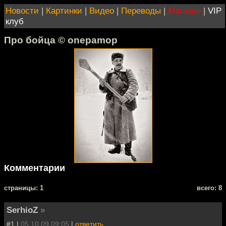
Новости
|
Картинки
|
Видео
|
Переводы
|
Магазин
|
VIP
клуб
Про бойца © onepamop
Комментарии
cтраницы: 1
всего: 8
SerhioZ
»
#1 |
05.10.09 09:05
|
ответить