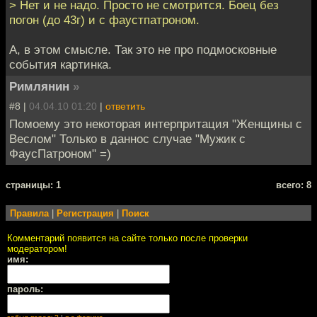
> Нет и не надо. Просто не смотрится. Боец без
погон (до 43г) и с фаустпатроном.
А, в этом смысле. Так это не про подмосковные
события картинка.
Римлянин
»
#8 |
04.04.10 01:20
|
ответить
Помоему это некоторая интерпритация "Женщины с
Веслом" Только в даннос случае "Мужик с
ФаусПатроном" =)
cтраницы: 1
всего: 8
Правила
|
Регистрация
|
Поиск
Комментарий появится на сайте только после проверки
модератором!
имя:
пароль: