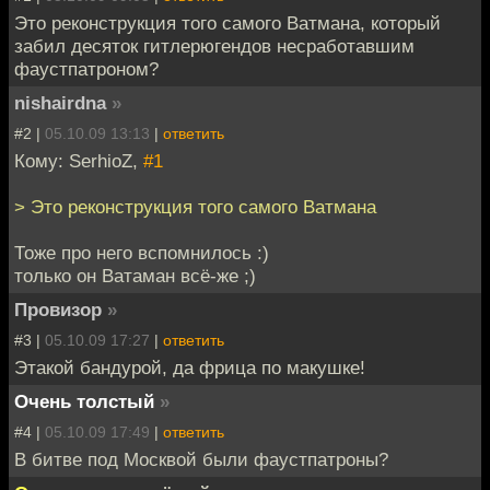
Это реконструкция того самого Ватмана, который
забил десяток гитлерюгендов несработавшим
фаустпатроном?
nishairdna
»
#2 |
05.10.09 13:13
|
ответить
Кому: SerhioZ,
#1
> Это реконструкция того самого Ватмана
Тоже про него вспомнилось :)
только он Ватаман всё-же ;)
Провизор
»
#3 |
05.10.09 17:27
|
ответить
Этакой бандурой, да фрица по макушке!
Очень толстый
»
#4 |
05.10.09 17:49
|
ответить
В битве под Москвой были фаустпатроны?