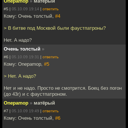
Onepamop
»
матёрый
#5 |
05.10.09 19:14
|
ответить
Кому: Очень толстый,
#4
> В битве под Москвой были фаустпатроны?
Нет. А надо?
Очень толстый
»
#6 |
05.10.09 19:31
|
ответить
Кому: Onepamop,
#5
> Нет. А надо?
Нет и не надо. Просто не смотрится. Боец без погон
(до 43г) и с фаустпатроном.
Onepamop
»
матёрый
#7 |
05.10.09 19:49
|
ответить
Кому: Очень толстый,
#6