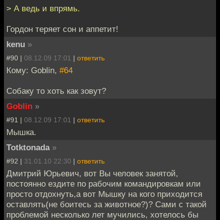
> А ведь и впрямь.
Гордон теряет сон и аппетит!
kenu
»
#90 |
08.12.09 17:01
|
ответить
Кому: Goblin,
#64
Собаку то хоть как зовут?
Goblin
»
#91 |
08.12.09 17:01
|
ответить
Мышка.
Totktonada
»
#92 |
31.01.10 22:30
|
ответить
Дмитрий Юрьевич, вот Вы человек занятой,
постоянно ездите по рабочим командировкам или
просто отдохнуть,а вот Мышку на кого приходится
оставлять(не боитесь за животное?)? Сами с такой
проблемой несколько лет мучились, хотелось бы