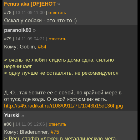
Fenus aka [DF]EHOT
»
#78 |
13.11.09 11:00
|
ответить
Оскал у собаки - это что-то :)
paranoik80
»
#79 |
14.11.09 04:21
|
ответить
Кому: Goblin,
#64
> очень не любит сидеть дома одна, сильно
нервничает
> одну лучше не оставлять, не рекомендуется
Д.Ю., так берите её с собой, по крайней мере в
отпуск, где вода. О какой костюмчик есть.
http://s45.radikal.ru/i108/0911/7b/1043b15d136f.jpg
Yurski
»
#80 |
14.11.09 12:06
|
ответить
Кому: Bladerunner,
#75
> Весь стафф уложен в металлическую мега-