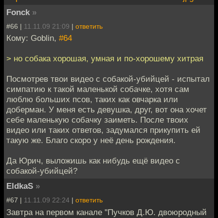
Fonck
»
#66 |
11.11.09 21:09
|
ответить
Кому: Goblin,
#64
> но собака хорошая, умная и по-хорошему хитрая
Посмотрев твои видео с собакой-убийцей - испытал
симпатию к такой маленькой собачке, хотя сам
люблю больших псов, таких как овчарка или
доберман. У меня есть девушка, друг, вот она хочет
себе маленькую собачку заиметь. После твоих
видео или таких ответов, задумался прикупить ей
такую же. Благо скоро у неё день рождения.
Да Юрич, выложишь как нибудь ещё видео с
собакой-убийцей?
EldkaS
»
#67 |
11.11.09 22:24
|
ответить
Завтра на первом канале "Пучков Д.Ю. двоюродный