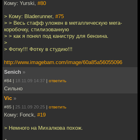
Кому: Yurski,
#80
> Кому: Bladerunner,
#75
> > Весь стафф уложен в металлическую мега-
коробочку, стилизованную
> > как я понял под канистру для бензина.
>
> Фотку!!! Фотку в студию!!!
http://www.imagebam.com/image/60a85a56055096
Senich
»
#84 |
18.11.09 14:37
|
ответить
Сильно
Vic
»
#85 |
25.11.09 20:25
|
ответить
Кому: Fonck,
#19
> Немного на Михалкова похож.