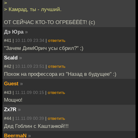
>
> Камрад, ты - лучший.
ОТ СЕЙЧАС КТО-ТО ОГРЕБЁЁЁТ! (с)
Дэ Юра
»
#41 |
10.11.09 23:34
|
ответить
"Зачем ДимЮрич усы сбрил?" ;)
Scald
»
#42 |
10.11.09 23:51
|
ответить
Похож на профессора из "Назад в будущее" :)
Guest
»
#43 |
11.11.09 00:15
|
ответить
Мощно!
Zx7R
»
#44 |
11.11.09 00:39
|
ответить
Дед Гоблин с Каштанкой!!!
BeermaN
»