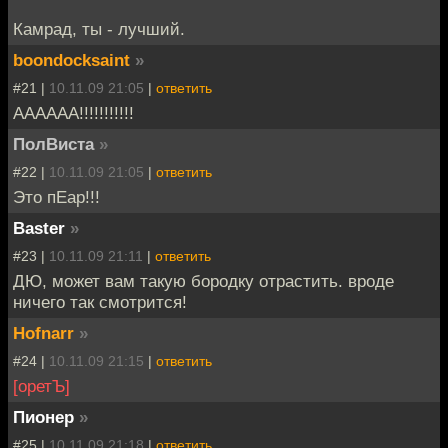
Камрад, ты - лучший.
boondocksaint
»
#21 |
10.11.09 21:05
|
ответить
АААААА!!!!!!!!!!!
ПолВиста
»
#22 |
10.11.09 21:05
|
ответить
Это пЕар!!!
Baster
»
#23 |
10.11.09 21:11
|
ответить
ДЮ, может вам такую бородку отрастить. вроде
ничего так смотрится!
Hofnarr
»
#24 |
10.11.09 21:15
|
ответить
[оретЪ]
Пионер
»
#25 |
10.11.09 21:18
|
ответить