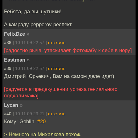
Ребята, да вы шутники!
А камраду pepperov респект.
FelixDze
»
#38 |
10.11.09 22:57
|
ответить
[радостно рыча, утаскивает фотожабу к себе в нору]
Eastman
»
#39 |
10.11.09 22:57
|
ответить
Дмитрий Юрьевич, Вам на самом деле идет)
[радуется в предвкушении успеха гениального
подхалимажа]
Lycan
»
#40 |
10.11.09 23:21
|
ответить
Кому: Goblin,
#20
> Немного на Михалкова похож.