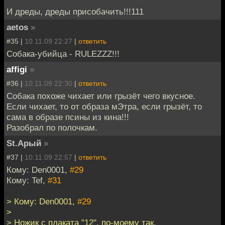
И дреды, дреды присобачить!!!111
aetos
»
#35 |
10.11.09 22:27
|
ответить
Cобака-убийца - RULEZZZ!!!
affigi
»
#36 |
10.11.09 22:30
|
ответить
Собака похоже чихает или грызёт чего вкусное.
Если чихает, то от образа мЭтра, если грызёт, то
сама в образе псины из кина!!!
Разобрал по полочкам.
St.Арый
»
#37 |
10.11.09 22:57
|
ответить
Кому: Den0001,
#29
Кому: Tef,
#31
> Кому: Den0001,
#29
>
> Ножик с плаката "12", по-моему так.