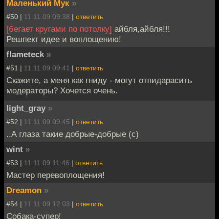
Маленький Мук
»
#50 |
11.11.09 09:38
|
ответить
[бегает кругами по потолку]
айбля,айбля!!!
Решпект идее и воплощению!
flameteck
»
#51 |
11.11.09 09:41
|
ответить
Скажите, а меня как гниду - могут отпидарасить
модераторы? Хочется очень.
light_gray
»
#52 |
11.11.09 09:45
|
ответить
..А глаза такие добрые-добрые (с)
wint
»
#53 |
11.11.09 11:46
|
ответить
Мастер перевоплощения!
Dreamon
»
#54 |
11.11.09 12:03
|
ответить
Собака-супер!