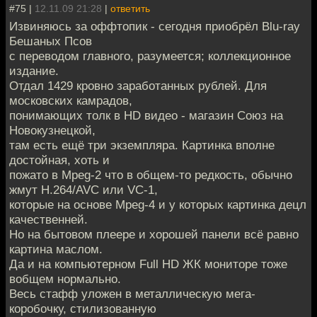
#75 |
12.11.09 21:28
|
ответить
Извиняюсь за оффтопик - сегодня приобрёл Blu-ray
Бешаных Псов
с переводом главного, разумеется; коллекционное
издание.
Отдал 1429 кровно заработанных рублей. Для
московских камрадов,
понимающих толк в HD видео - магазин Союз на
Новокузнецкой,
там есть ещё три экземпляра. Картинка вполне
достойная, хоть и
пожато в Mpeg-2 что в общем-то редкость, обычно
жмут H.264/AVC или VC-1,
которые на основе Mpeg-4 и у которых картинка децл
качественней.
Но на бытовом плеере и хорошей панели всё равно
картина маслом.
Да и на компьютерном Full HD ЖК мониторе тоже
вобщем нормально.
Весь стафф уложен в металлическую мега-
коробочку, стилизованную