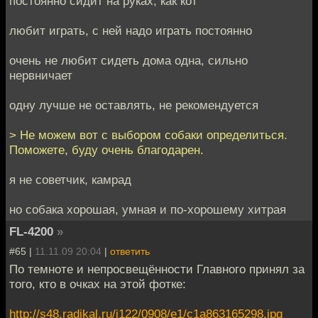
постоянно сидит на руках, как кот
любит играть, с ней надо играть постоянно
очень не любит сидеть дома одна, сильно
нервничает
одну лучше не оставлять, не рекомендуется
> Не можем вот с выбором собаки определиться.
Поможете, буду очень благодарен.
я не советчик, камрад
но собака хорошая, умная и по-хорошему хитрая
FL-4200
»
#65 |
11.11.09 20:04
|
ответить
По темноте и непросвещённости Главного принял за
того, кто в очках на этой фотке:
http://s48.radikal.ru/i122/0908/e1/c1a863165298.jpg