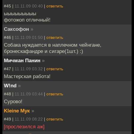
#45 |
11.11.09 00:40
|
ответить
ыыыыыыыыы
фотожоп отличный!
Саксофон
»
#46 |
11.11.09 01:50
|
ответить
Собака нуждается в наплечном чейнгане,
бронескафандре и сигаре(1шт.) :)
Мичман Панин
»
#47 |
11.11.09 03:32
|
ответить
Мастерская работа!
W!nd
»
#48 |
11.11.09 03:44
|
ответить
Сурово!
Kleine Мук
»
#49 |
11.11.09 08:22
|
ответить
[прослезился аж]