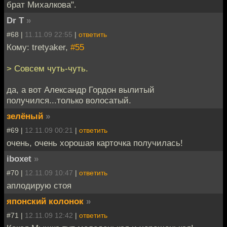
брат Михалкова".
Dr T
»
#68 |
11.11.09 22:55
|
ответить
Кому: tretyaker,
#55
> Совсем чуть-чуть.
да, а вот Александр Гордон вылитый
получился...только волосатый.
зелёный
»
#69 |
12.11.09 00:21
|
ответить
очень, очень хорошая карточка получилась!
iboxet
»
#70 |
12.11.09 10:47
|
ответить
аплодирую стоя
японский колонок
»
#71 |
12.11.09 12:42
|
ответить