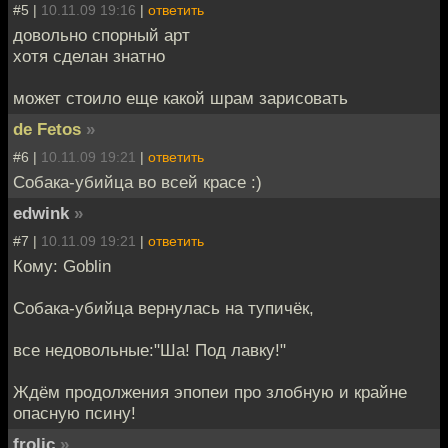
#5 |
10.11.09 19:16
|
ответить
довольно спорный арт
хотя сделан знатно
может стоило еще какой шрам зарисовать
de Fetos
»
#6 |
10.11.09 19:21
|
ответить
Собака-убийца во всей красе :)
edwink
»
#7 |
10.11.09 19:21
|
ответить
Кому: Goblin
Собака-убийца вернулась на тупичёк,
все недовольные:"Ша! Под лавку!"
Ждём продолжения эпопеи про злобную и крайне
опасную псину!
frolic
»