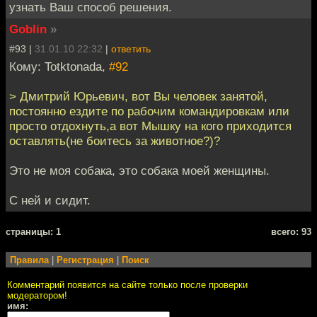
узнать Ваш способ решения.
Goblin
»
#93 |
31.01.10 22:32
|
ответить
Кому: Totktonada,
#92
> Дмитрий Юрьевич, вот Вы человек занятой,
постоянно ездите по рабочим командировкам или
просто отдохнуть,а вот Мышку на кого приходится
оставлять(не боитесь за животное?)?
Это не моя собака, это собака моей женщины.
С ней и сидит.
cтраницы: 1
всего: 93
Правила
|
Регистрация
|
Поиск
Комментарий появится на сайте только после проверки
модератором!
имя: