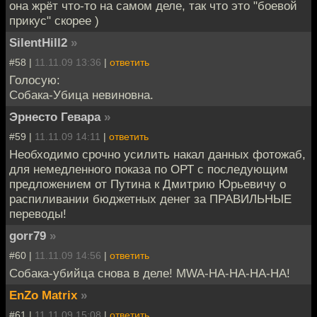
она жрёт что-то на самом деле, так что это "боевой
прикус" скорее )
SilentHill2
»
#58 |
11.11.09 13:36
|
ответить
Голосую:
Собака-Убица невиновна.
Эрнесто Гевара
»
#59 |
11.11.09 14:11
|
ответить
Необходимо срочно усилить накал данных фотожаб,
для немедленного показа по ОРТ с последующим
предложением от Путина к Дмитрию Юрьевичу о
распиливании бюджетных денег за ПРАВИЛЬНЫЕ
переводы!
gorr79
»
#60 |
11.11.09 14:56
|
ответить
Собака-убийца снова в деле! MWA-HA-HA-HA-HA!
EnZo Matrix
»
#61 |
11.11.09 15:08
|
ответить