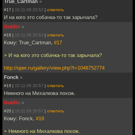
True_Cartman
»
#17 |
10.11.09 20:52
|
ответить
И на кого это собачка-то так зарычала?
Goblin
»
#18 |
10.11.09 20:53
|
ответить
Кому: True_Cartman,
#17
> И на кого это собачка-то так зарычала?
http://oper.ru/gallery/view.php?t=1048752774
Fonck
»
#19 |
10.11.09 20:57
|
ответить
Немного на Михалкова похож.
Goblin
»
#20 |
10.11.09 20:57
|
ответить
Кому: Fonck,
#19
> Немного на Михалкова похож.