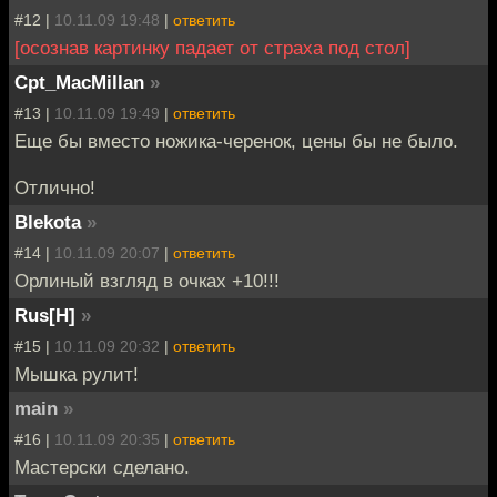
#12 |
10.11.09 19:48
|
ответить
[осознав картинку падает от страха под стол]
Cpt_MacMillan
»
#13 |
10.11.09 19:49
|
ответить
Еще бы вместо ножика-черенок, цены бы не было.
Отлично!
Blekota
»
#14 |
10.11.09 20:07
|
ответить
Орлиный взгляд в очках +10!!!
Rus[H]
»
#15 |
10.11.09 20:32
|
ответить
Мышка рулит!
main
»
#16 |
10.11.09 20:35
|
ответить
Мастерски сделано.