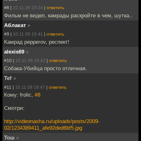
#8 |
10.11.09 19:24
|
ответить
Фильм не видел, камрады раскройте в чем, шутка..
Аблакат
»
#9 |
10.11.09 19:41
|
ответить
Камрад pepperov, респект!
alexis69
»
#10 |
10.11.09 19:42
|
ответить
Собака-Убийца просто отличная.
Tef
»
#11 |
10.11.09 19:47
|
ответить
Кому: frolic,
#8
Смотри:
http://videonasha.ru/uploads/posts/2009-
02/1234389411_afe92ded6bf5.jpg
Тош
»