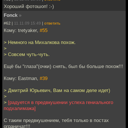
Хороший фотошоп! :-)
Fonck
»
#62 |
11.11.09 15:49
|
ответить
Кому: tretyaker,
#55
> Немного на Михалкова похож.
>
> Совсем чуть-чуть.
Ещё бы "глаза"(очки) снять, был бы больше похож!!!
Кому: Eastman,
#39
> Дмитрий Юрьевич, Вам на самом деле идет)
>
>
[радуется в предвкушении успеха гениального
подхалимажа]
С таким предвкушением, тебя только в постах
ограничат!!!