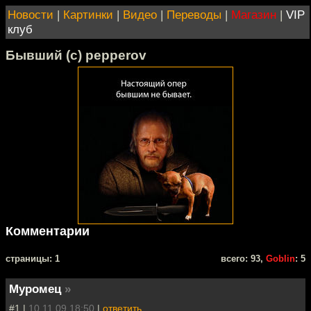
Новости
|
Картинки
|
Видео
|
Переводы
|
Магазин
|
VIP
клуб
Бывший (с) pepperov
Комментарии
cтраницы: 1
всего: 93,
Goblin
: 5
Муромец
»
#1 |
10.11.09 18:50
|
ответить