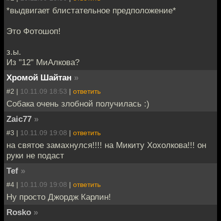
*выдвигает блистательное предположение*
Это Фотошоп!
з.ы.
Из "12" МиАлкова?
Хромой Шайтан
»
#2 |
10.11.09 18:53
|
ответить
Собака очень злобной получилась :)
Zaic77
»
#3 |
10.11.09 19:08
|
ответить
на святое замахнулся!!!! на Микиту Хохолкова!!! он
руки не подаст
Tef
»
#4 |
10.11.09 19:08
|
ответить
Ну просто Джордж Карлин!
Rosko
»