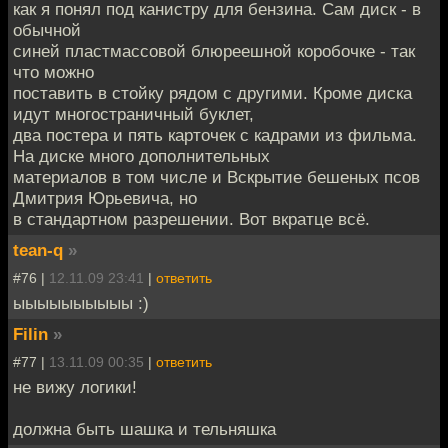
как я понял под канистру для бензина. Сам диск - в
обычной
синей пластмассовой блюреешной коробочке - так
что можно
поставить в стойку рядом с другими. Кроме диска
идут многостраничный буклет,
два постера и пять карточек с кадрами из фильма.
На диске много дополнительных
материалов в том числе и Вскрытие бешеных псов
Дмитрия Юрьевича, но
в стандартном разрешении. Вот вкратце всё.
tean-q
»
#76 |
12.11.09 23:41
|
ответить
ыыыыыыыыыы :)
Filin
»
#77 |
13.11.09 00:35
|
ответить
не вижу логики!
должна быть шашка и тельняшка