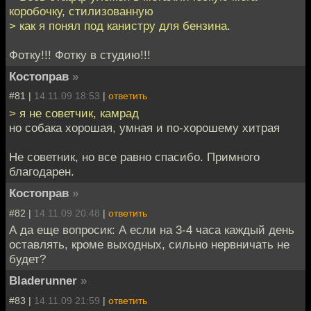
коробочку, стилизованную
> как я понял под канистру для бензина.
Фотку!!! Фотку в студию!!!
Костоправ
»
#81 |
14.11.09 18:53
|
ответить
> я не советчик, камрад
но собака хорошая, умная и по-хорошему хитрая
Не советник, но все равно спасибо. Примного
благодарен.
Костоправ
»
#82 |
14.11.09 20:48
|
ответить
А да еще вопросик: А если на 3-4 часа каждый день
оставлять, кроме выходных, сильно нервничать не
будет?
Bladerunner
»
#83 |
14.11.09 21:59
|
ответить