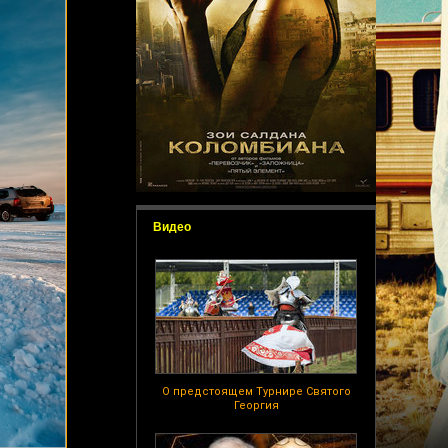
Видео
О предстоящем Турнире Святого
Георгия