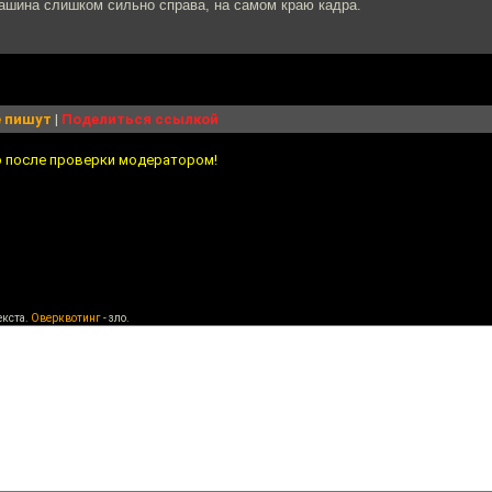
машина слишком сильно справа, на самом краю кадра.
 пишут
|
Поделиться ссылкой
о после проверки модератором!
екста.
Оверквотинг
- зло.