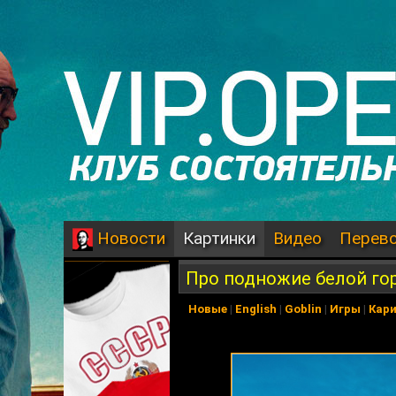
Картинки
Видео
Перев
Новости
Про подножие белой го
Новые
|
English
|
Goblin
|
Игры
|
Кар