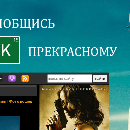
ьмы
|
Фото кошек
|