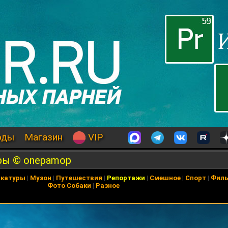
оды
Магазин
VIP
ры © onepamop
икатуры
|
Музон
|
Путешествия
|
Репортажи
|
Смешное
|
Спорт
|
Фил
Фото Собаки
|
Разное