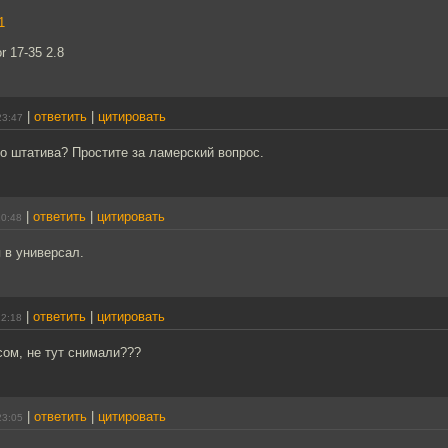
1
r 17-35 2.8
|
ответить
|
цитировать
23:47
о штатива? Простите за ламерский вопрос.
|
ответить
|
цитировать
10:48
в универсал.
|
ответить
|
цитировать
22:18
сом, не тут снимали???
|
ответить
|
цитировать
23:05