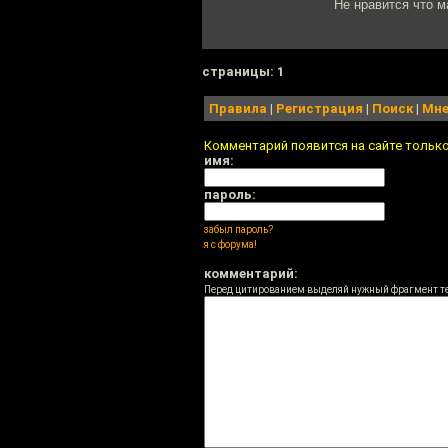
Не нравится что 
cтраницы: 1
Правила
|
Регистрация
|
Поиск
|
Мне
Комментарий появится на сайте тольк
имя:
пароль:
забыл пароль?
я с форума!
комментарий:
Перед цитированием выделяй нужный фрагмент т