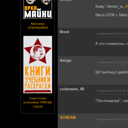
Кому: Venom_ru,
#
Nikon D700 + Nikko
Магазин
ОПЕРМАЙКИ
Broxt
отправлено 10.01.10 
А это снималось с
Amigo
отправлено 11.01.10 
ШУ вытянул джЫп 
codename_48
отправлено 11.01.10 
Советские
"Послезавтра", ча
учебники 1940-50х
годов
SCREAM
отправлено 29.01.10 