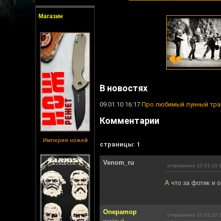
Магазин
В новостях
09.01.10 16:17
Про любимый лунный тра
Комментарии
Империя ножей
cтраницы: 1
Venom_ru
отправлено 10.01.10 
А что за фотик и о
Onepamop
отправлено 10.01.10 
матёрый