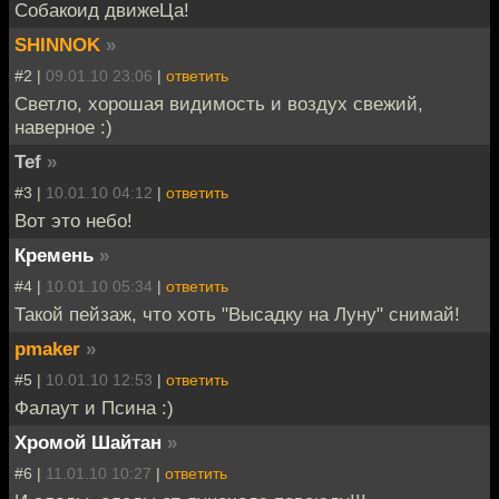
Собакоид движеЦа!
SHINNOK
»
#2 |
09.01.10 23:06
|
ответить
Светло, хорошая видимость и воздух свежий,
наверное :)
Tef
»
#3 |
10.01.10 04:12
|
ответить
Вот это небо!
Кремень
»
#4 |
10.01.10 05:34
|
ответить
Такой пейзаж, что хоть "Высадку на Луну" снимай!
pmaker
»
#5 |
10.01.10 12:53
|
ответить
Фалаут и Псина :)
Хромой Шайтан
»
#6 |
11.01.10 10:27
|
ответить