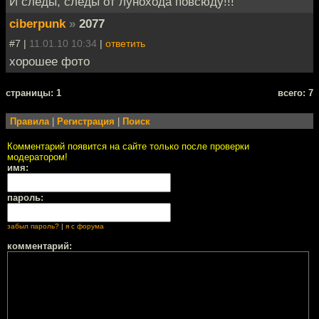
И следы, следы от лунохода повсюду!!!
ciberpunk
»
2077
#7 |
11.01.10 10:34
|
ответить
хорошее фото
cтраницы: 1
всего: 7
Правила
|
Регистрация
|
Поиск
Комментарий появится на сайте только после проверки
модератором!
имя:
пароль:
забыл пароль?
|
я с форума
комментарий: