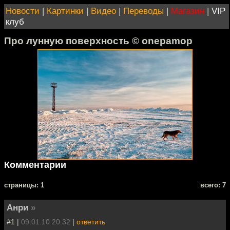
Новости
|
Картинки
|
Видео
|
Переводы
|
Магазин
|
VIP
клуб
Про лунную поверхность © onepamop
Комментарии
cтраницы: 1
всего: 7
Анри
»
#1 |
09.01.10 20:32
|
ответить