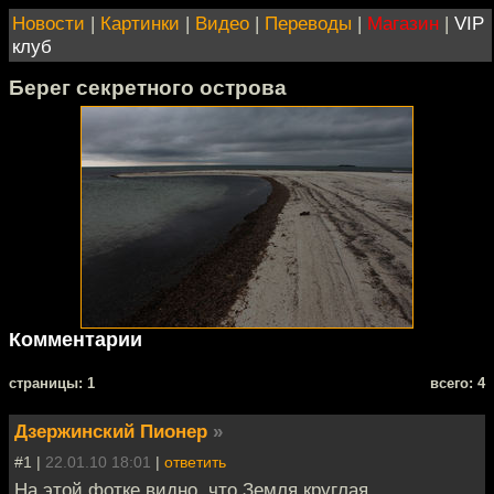
Новости
|
Картинки
|
Видео
|
Переводы
|
Магазин
|
VIP
клуб
Берег секретного острова
Комментарии
cтраницы: 1
всего: 4
Дзержинский Пионер
»
#1 |
22.01.10 18:01
|
ответить
На этой фотке видно, что Земля круглая.