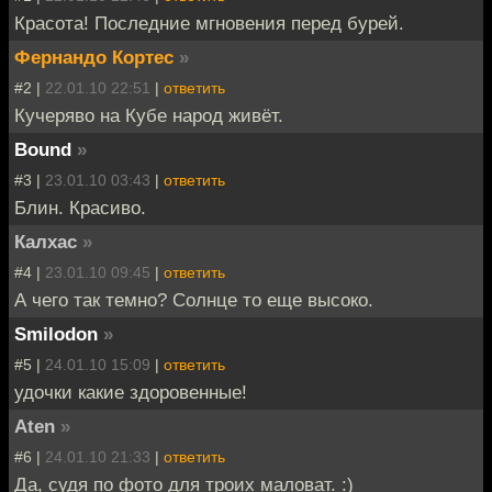
Красота! Последние мгновения перед бурей.
Фернандо Кортес
»
#2 |
22.01.10 22:51
|
ответить
Кучеряво на Кубе народ живёт.
Bound
»
#3 |
23.01.10 03:43
|
ответить
Блин. Красиво.
Калхас
»
#4 |
23.01.10 09:45
|
ответить
А чего так темно? Солнце то еще высоко.
Smilodon
»
#5 |
24.01.10 15:09
|
ответить
удочки какие здоровенные!
Aten
»
#6 |
24.01.10 21:33
|
ответить
Да, судя по фото для троих маловат. :)