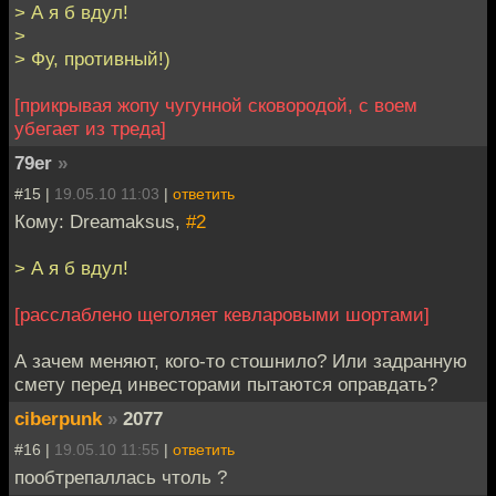
> А я б вдул!
>
> Фу, противный!)
[прикрывая жопу чугунной сковородой, с воем
убегает из треда]
79er
»
#15 |
19.05.10 11:03
|
ответить
Кому: Dreamaksus,
#2
> А я б вдул!
[расслаблено щеголяет кевларовыми шортами]
А зачем меняют, кого-то стошнило? Или задранную
смету перед инвесторами пытаются оправдать?
ciberpunk
»
2077
#16 |
19.05.10 11:55
|
ответить
пообтрепаллась чтоль ?