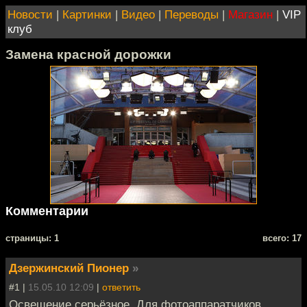
Новости
|
Картинки
|
Видео
|
Переводы
|
Магазин
|
VIP
клуб
Замена красной дорожки
Комментарии
cтраницы: 1
всего: 17
Дзержинский Пионер
»
#1 |
15.05.10 12:09
|
ответить
Освещение серьёзное. Для фотоаппаратчиков