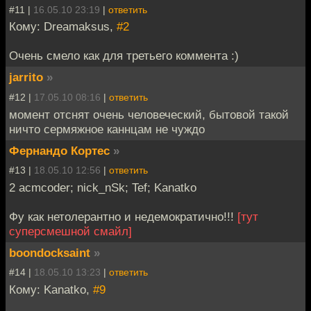
#11 |
16.05.10 23:19
|
ответить
Кому: Dreamaksus,
#2
Очень смело как для третьего коммента :)
jarrito
»
#12 |
17.05.10 08:16
|
ответить
момент отснят очень человеческий, бытовой такой
ничто сермяжное каннцам не чуждо
Фернандо Кортес
»
#13 |
18.05.10 12:56
|
ответить
2 acmcoder; nick_nSk; Tef; Kanatko
Фу как нетолерантно и недемократично!!!
[тут
суперсмешной смайл]
boondocksaint
»
#14 |
18.05.10 13:23
|
ответить
Кому: Kanatko,
#9