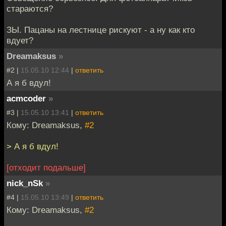
стараются?
ЗЫ. Пацаны на лестнице рискуют - а ну как кто
вдует?
Dreamaksus
»
#2 |
15.05.10 12:44
|
ответить
А я б вдул!
acmcoder
»
#3 |
15.05.10 13:41
|
ответить
Кому: Dreamaksus,
#2
> А я б вдул!
[отходит подальше]
nick_nSk
»
#4 |
15.05.10 13:49
|
ответить
Кому: Dreamaksus,
#2