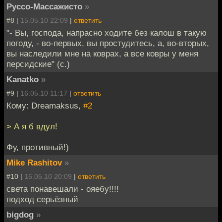
Руссо-Массажисто
»
#8 |
15.05.10 22:09
|
ответить
"- Вы, господа, напрасно ходите без калош в такую
погоду, - во-первых, вы простудитесь, а, во-вторых,
вы наследили мне на коврах, а все ковры у меня
персидские" (с.)
Kanatko
»
#9 |
16.05.10 11:17
|
ответить
Кому: Dreamaksus,
#2
> А я б вдул!
Фу, противный!)
Mike Rashitov
»
#10 |
16.05.10 20:09
|
ответить
света понавешали - ояебу!!!!
подход серьёзный
bigdog
»