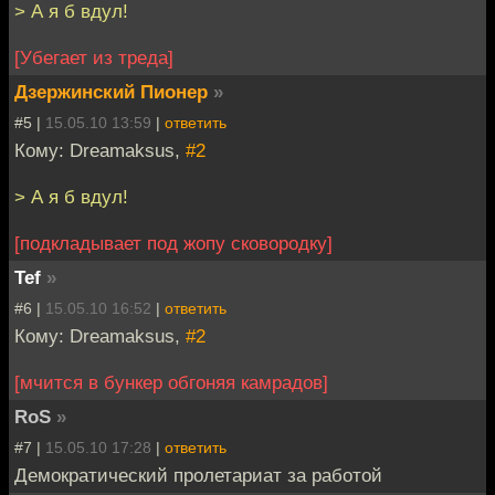
> А я б вдул!
[Убегает из треда]
Дзержинский Пионер
»
#5 |
15.05.10 13:59
|
ответить
Кому: Dreamaksus,
#2
> А я б вдул!
[подкладывает под жопу сковородку]
Tef
»
#6 |
15.05.10 16:52
|
ответить
Кому: Dreamaksus,
#2
[мчится в бункер обгоняя камрадов]
RoS
»
#7 |
15.05.10 17:28
|
ответить
Демократический пролетариат за работой