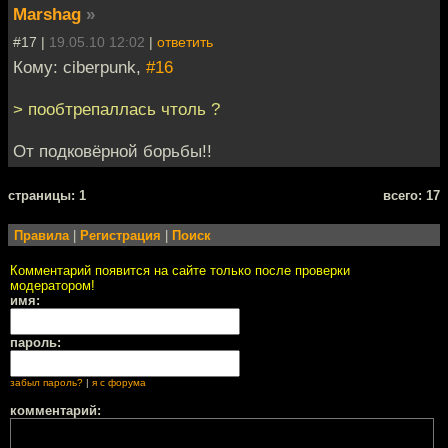
Marshag
»
#17 |
19.05.10 12:02
|
ответить
Кому: ciberpunk,
#16
> пообтрепаллась чтоль ?
От подковёрной борьбы!!
cтраницы: 1
всего: 17
Правила
|
Регистрация
|
Поиск
Комментарий появится на сайте только после проверки
модератором!
имя:
пароль:
забыл пароль?
|
я с форума
комментарий: