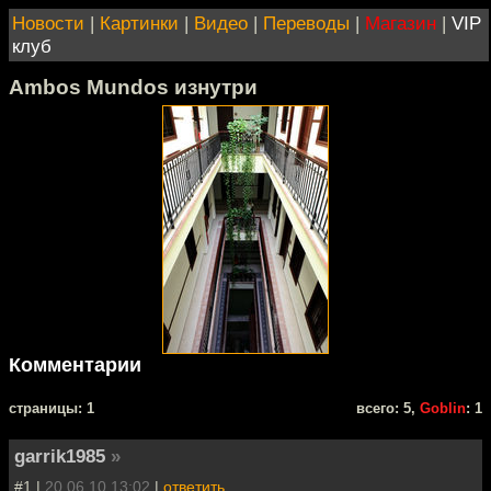
Новости
|
Картинки
|
Видео
|
Переводы
|
Магазин
|
VIP
клуб
Ambos Mundos изнутри
Комментарии
cтраницы: 1
всего: 5,
Goblin
: 1
garrik1985
»
#1 |
20.06.10 13:02
|
ответить