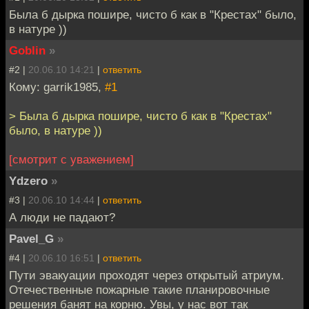
Была б дырка пошире, чисто б как в "Крестах" было,
в натуре ))
Goblin
»
#2 |
20.06.10 14:21
|
ответить
Кому: garrik1985,
#1
> Была б дырка пошире, чисто б как в "Крестах"
было, в натуре ))
[смотрит с уважением]
Ydzero
»
#3 |
20.06.10 14:44
|
ответить
А люди не падают?
Pavel_G
»
#4 |
20.06.10 16:51
|
ответить
Пути эвакуации проходят через открытый атриум.
Отечественные пожарные такие планировочные
решения банят на корню. Увы, у нас вот так