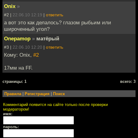
Onix
»
#2 |
22.06.10 12:19
|
ответить
а вот это как делалось? глазом рыбьим или
широченный угол?
Onepamop
»
матёрый
#3 |
22.06.10 12:20
|
ответить
Кому: Onix,
#2
17мм на FF.
cтраницы: 1
всего: 3
Правила
|
Регистрация
|
Поиск
Комментарий появится на сайте только после проверки
модератором!
имя:
пароль: