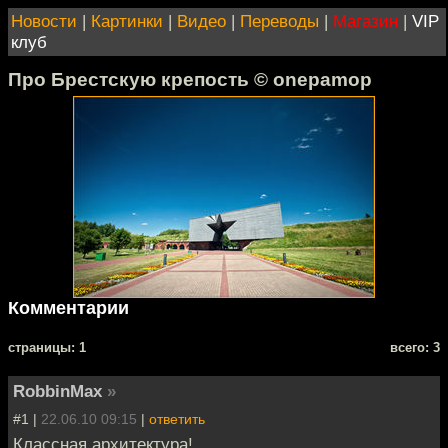
Новости
|
Картинки
|
Видео
|
Переводы
|
Магазин
|
VIP
клуб
Про Брестскую крепость © onepamop
Комментарии
cтраницы: 1
всего: 3
RobbinMax
»
#1 |
22.06.10 09:15
|
ответить
Классная архитектура!