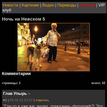
Новости
|
Картинки
|
Видео
|
Переводы
|
Магазин
|
VIP
клуб
Ночь на Невском 5
Комментарии
cтраницы: 1
всего: 10
Глав Упырь
»
#1 |
06.08.10 03:52
|
ответить
"Где-то я уже вас видел, гражданин -фотограф?! Это