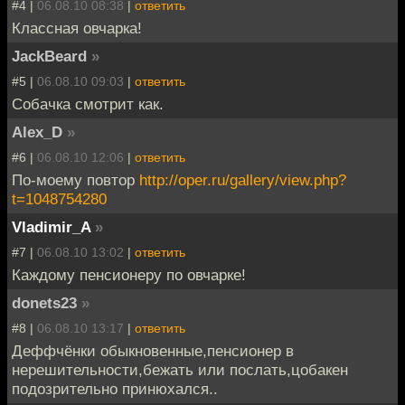
#4 |
06.08.10 08:38
|
ответить
Классная овчарка!
JackBeard
»
#5 |
06.08.10 09:03
|
ответить
Собачка смотрит как.
Alex_D
»
#6 |
06.08.10 12:06
|
ответить
По-моему повтор
http://oper.ru/gallery/view.php?
t=1048754280
Vladimir_A
»
#7 |
06.08.10 13:02
|
ответить
Каждому пенсионеру по овчарке!
donets23
»
#8 |
06.08.10 13:17
|
ответить
Деффчёнки обыкновенные,пенсионер в
нерешительности,бежать или послать,цобакен
подозрительно принюхался..