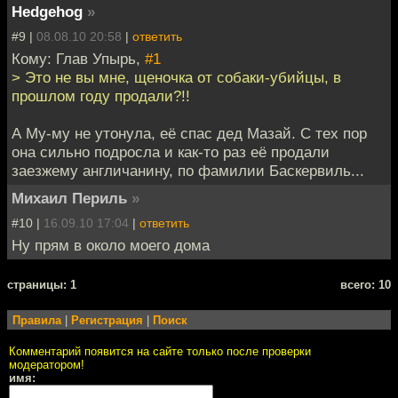
Hedgehog
»
#9 |
08.08.10 20:58
|
ответить
Кому: Глав Упырь,
#1
> Это не вы мне, щеночка от собаки-убийцы, в
прошлом году продали?!!
А Му-му не утонула, её спас дед Мазай. С тех пор
она сильно подросла и как-то раз её продали
заезжему англичанину, по фамилии Баскервиль...
Михаил Периль
»
#10 |
16.09.10 17:04
|
ответить
Ну прям в около моего дома
cтраницы: 1
всего: 10
Правила
|
Регистрация
|
Поиск
Комментарий появится на сайте только после проверки
модератором!
имя: