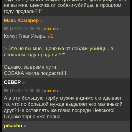
не вы мне, щеночка от собаки-убийцы, в прошлом
году продали?!!"
Mакс Kамерер
»
#2 |
06.08.10 06:26
|
ответить
Кому: Глав Упырь,
#1
> Это не вы мне, щеночка от собаки-убийцы, в
прошлом году продали?!!"
Однако, за время пути,
СОБАКА могла подрасти!!!
CEBEP
»
#3 |
06.08.10 08:36
|
ответить
А в эту большую торбу мужик видимо складывает
то, что по большой нужде выделяет его маленький
друг? Не оставлять же говно посреди Невского!
Однако торба уже полна.
pikachu
»