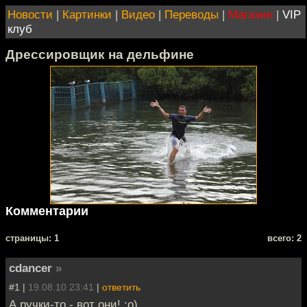
Новости
|
Картинки
|
Видео
|
Переводы
|
Магазин
|
VIP
клуб
Дрессировщик на дельфине
Комментарии
cтраницы: 1
всего: 2
cdancer
»
#1 |
19.08.10 23:41
|
ответить
А ручки-то - вот они! :о)