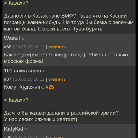
> Казахи?
Давно ли в Казахстане ВМФ? Разве что на Каспии
погранцы какие-нибудь. Но тогда бы безка с зеленым
кантом была. Скорей всего -Тува-буряты.
Wsev.i
»
#36 |
20.08.10 16:12
|
ответить
Как петухи(имеется ввиду птица)! Убита не только
морская форма!
101 алматинец
»
#37 |
20.08.10 16:12
|
ответить
Кому: Художник,
#25
> Казахи?
Да что бы казахи делали в российской армии?
У нас своих ряженых хватает)
KatyKat
»
#38 |
20.08.10 16:12
|
ответить