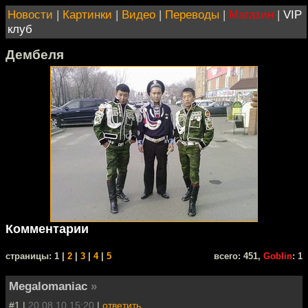
Новости
|
Картинки
|
Видео
|
Переводы
|
Магазин
|
VIP
клуб
Дембеля
Комментарии
cтраницы: 1 |
2
|
3
|
4
|
5
всего: 451,
Goblin
: 1
Megalomaniac
»
#1 |
20.08.10 15:20
|
ответить