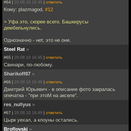
#64 |
20.08.10 16:45
|
ответить
Кому: plazmagod,
#12
> Уфа это, скорее всего. Башкирусы
дембельнулись.
Однозначно - нет, это не они.
Steel Rat
»
#65 |
20.08.10 16:45
|
ответить
Свинари, по-любому.
Sharikoff87
»
#66 |
20.08.10 16:48
|
ответить
Дмитрий Юрьевич - в описание фото закралась
опечатка - "при этоМ на акселе".
res_nullyus
»
#67 |
20.08.10 16:49
|
ответить
Цырк уехал, а клоуны остались.
Broflovski
»