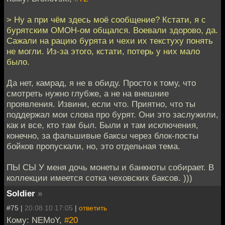
> Ну а при чём здесь моё сообщение? Кстати, я с
бурятским ОМОН-ом общался. Воевали здорово, да.
Сажали на рацию бурята и чехи их текстуху понять
не могли. Из-за этого, кстати, потерь у них мало
было.
Да нет, камрад, я не в обиду. Просто к тому, что
смотреть нужно глубже, а не на внешние
проявления. Извини, если что. Приятно, что ты
поддержал мои слова про бурят. Они это заслужили,
как и все, кто там был. Были и там исключения,
конечно, за фальшивые баксы через блок-посты
бойков пропускали, но, это отдельная тема.
ПЫ СЫ У меня дочь монеты и банкноты собирает. В
коллекции имеется сотка чеховских баксов. )))
Soldier
»
#75 |
20.08.10 17:05
|
ответить
Кому: NEMoY,
#20