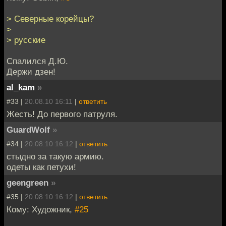
> Северные корейцы?
>
> русские
Спалился Д.Ю.
Держи дзен!
al_kam
»
#33 |
20.08.10 16:11
|
ответить
Жесть! До первого патруля.
GuardWolf
»
#34 |
20.08.10 16:12
|
ответить
стыдно за такую армию.
одеты как петухи!
geengreen
»
#35 |
20.08.10 16:12
|
ответить
Кому: Художник,
#25