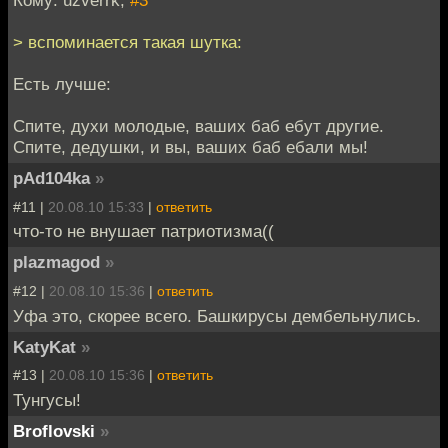
Кому: uzverrk,
#3
> вспоминается такая шутка:
Есть лучше:
Спите, духи молодые, ваших баб ебут другие.
Спите, дедушки, и вы, ваших баб ебали мы!
pAd104ka
»
#11 |
20.08.10 15:33
|
ответить
что-то не внушает патриотизма((
plazmagod
»
#12 |
20.08.10 15:36
|
ответить
Уфа это, скорее всего. Башкирусы дембельнулись.
KatyKat
»
#13 |
20.08.10 15:36
|
ответить
Тунгусы!
Broflovski
»