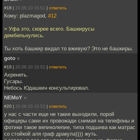
#18 |
20.08.10 15:51
|
ответить
Кому: plazmagod,
#12
> Уфа это, скорее всего. Башкирусы
дембельнулись.
Ты хоть башкир видал то вживую? Это не башкиры.
goto
»
#19 |
20.08.10 15:51
|
ответить
Ахренеть.
Гусары.
Небось Юдашкин консультировал.
NEMoY
»
#20 |
20.08.10 15:52
|
ответить
у нас с части еще не такие выходили, порой
офицеры сами их провожади снимая на телефоны и
фотики такое великолепие, типа подшива как матрас
со стойкой аля граф дракула)))) жуть.