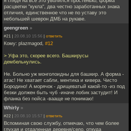
я глядя на все это уволился простенько, форма
расцветки "кукла", два честно заработанных знака
отличия, единственное что не по уставу это
небольшей шеврон ДМБ на рукаве.
geengreen
»
#21 |
20.08.10 15:56
|
ответить
Кому: plazmagod,
#12
> Уфа это, скорее всего. Башкирусы
дембельнулись.
Не. Больно уж монголоидны для башкир. А форма -
атас! Не хватает сабли, ментика и кивера. Чисто
Бородино! А морячок - дрищеватый какой-то -из под
безки должен быть чуб -иначе лобик застудит! И
фланка без гюйса -вааще не понимаю!
Whirly
»
#22 |
20.08.10 15:57
|
ответить
Вспоминая свою службу, отмечаю, что чем более
глухая и отдаленная деревня/село, откуда