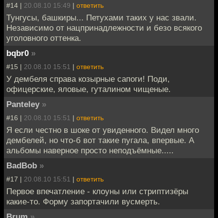
#14 |
20.08.10 15:49
|
ответить
Тунгусы, башкиры... Петухами таких у нас звали.
Независимо от нацпринадлежности и безо всякого
уголовного оттенка.
bqbr0
»
#15 |
20.08.10 15:51
|
ответить
У дембеля справа козырные сапоги! Поди,
офицерские, яловые, гуталином чищеные.
Panteley
»
#16 |
20.08.10 15:51
|
ответить
Я если честно в шоке от увиденного. Видел много
дембелей, но что-б вот такие пугала, впервые. А
альбомы наверное просто неподъёмные.....
BadBob
»
#17 |
20.08.10 15:51
|
ответить
Первое впечатление - клоуны или стриптизёры
какие-то. Форму запортачили вусмерть.
Brum
»