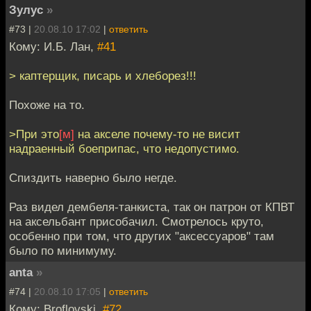
Зулуc
»
#73 |
20.08.10 17:02
|
ответить
Кому: И.Б. Лан,
#41
> каптерщик, писарь и хлеборез!!!
Похоже на то.
>При это
[м]
на акселе почему-то не висит
надраенный боеприпас, что недопустимо.
Спиздить наверно было негде.
Раз видел дембеля-танкиста, так он патрон от КПВТ
на аксельбант присобачил. Смотрелось круто,
особенно при том, что других "аксессуаров" там
было по минимуму.
anta
»
#74 |
20.08.10 17:05
|
ответить
Кому: Broflovski,
#72