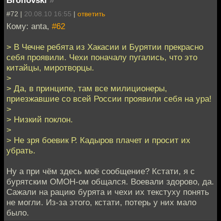
Broflovski
»
#72 |
20.08.10 16:55
|
ответить
Кому: anta,
#62
> В Чечне ребята из Хакасии и Бурятии прекрасно
себя проявили. Чехи поначалу пугались, что это
китайцы, миротворцы.
>
> Да, в принципе, там все милиционеры,
приезжавшие со всей России проявили себя на ура!
>
> Низкий поклон.
>
> Не зря боевик Р. Кадыров плачет и просит их
убрать.
Ну а при чём здесь моё сообщение? Кстати, я с
бурятским ОМОН-ом общался. Воевали здорово, да.
Сажали на рацию бурята и чехи их текстуху понять
не могли. Из-за этого, кстати, потерь у них мало
было.