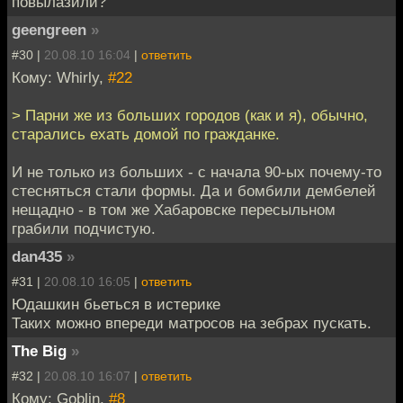
повылазили?
geengreen
»
#30 |
20.08.10 16:04
|
ответить
Кому: Whirly,
#22
> Парни же из больших городов (как и я), обычно,
старались ехать домой по гражданке.
И не только из больших - с начала 90-ых почему-то
стесняться стали формы. Да и бомбили дембелей
нещадно - в том же Хабаровске пересыльном
грабили подчистую.
dan435
»
#31 |
20.08.10 16:05
|
ответить
Юдашкин бьеться в истерике
Таких можно впереди матросов на зебрах пускать.
The Big
»
#32 |
20.08.10 16:07
|
ответить
Кому: Goblin,
#8