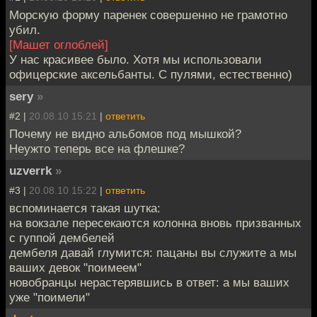
Морскую форму паренек совершенно не грамотно
убил.
[Машет оглоблей]
У нас красивее было. Хотя мы использовали
офицерские аксельбанты. С пулями, естественно)
sery
»
#2 |
20.08.10 15:21
|
ответить
Почему не видно альбомов под мышкой?
Неужто теперь все на флешке?
uzverrk
»
#3 |
20.08.10 15:22
|
ответить
вспоминается такая шутка:
на вокзале пересекаются колонна вновь призванных
с гуппой дембелей
дембеля давай глумится: пацаны вы служите а мы
ваших девок "поимеем"
новобранцы нерастерявшись в ответ: а мы ваших
уже "поимели"