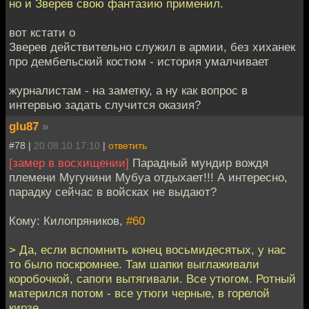
но и Зверев свою фантазию применил.
вот кстати о
Зверев действительно служил в армии, без хиханек
про дембельский костюм - история умалчивает
журналистам - на заметку, а ну как вопрос в
интервью задать случится оказия?
glu87
»
#78 |
20.08.10 17:10
|
ответить
[замер в восхищении]
Парадный мундир вождя
племени Мугунини Мубуа отдыхает!!! А интересно,
парадку сейчас в войсках не выдают?
Кому: Килопряников,
#60
> Да, если вспомнить конец восьмидесятых, у нас
то было поскромнее. Там шапки выглаживали
коробочкой, сапоги вытягивали. Все утюгом. Ротный
матерился потом - все утюги черные, в горелой
кирзе.