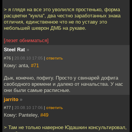
> я глядя на все это уволился простенько, форма
расцветки "кукла", два честно заработанных знака
отличия, единственное что не по уставу это
небольшей шеврон ДМБ на рукаве.
[лезет обниматься]
Steel Rat
»
#76 |
20.08.10 17:05
|
ответить
Кому: anta,
#71
Дык, конечно, пофигу. Просто у свинарей дофига
свободного времени и далеко от начальства. У нас
они были самые расписные.
jarrito
»
#77 |
20.08.10 17:06
|
ответить
Кому: Panteley,
#49
> Там не только наверное Юдашкин консультировал,