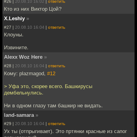
#26 |
20.08.10 16:02
|
ответить
Кто из них Виктор Цой?
X.Leshiy
»
#27 |
20.08.10 16:04
|
ответить
Клоуны.
Извините.
Alexx Woz Here
»
#28 |
20.08.10 16:04
|
ответить
Кому: plazmagod,
#12
> Уфа это, скорее всего. Башкирусы
дембельнулись.
Ни в одном глазу там башкир не видать.
land-samara
»
#29 |
20.08.10 16:04
|
ответить
Ух ты (отпрыгивает). Это пртянки красные из сапог