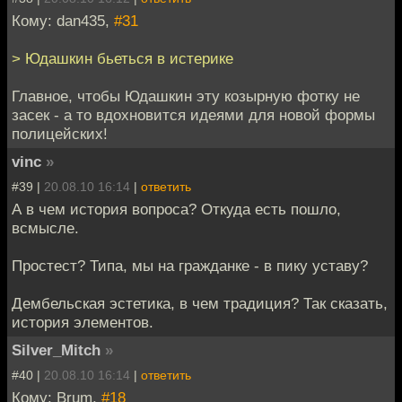
Кому: dan435,
#31
> Юдашкин бьеться в истерике
Главное, чтобы Юдашкин эту козырную фотку не
засек - а то вдохновится идеями для новой формы
полицейских!
vinc
»
#39 |
20.08.10 16:14
|
ответить
А в чем история вопроса? Откуда есть пошло,
всмысле.
Простест? Типа, мы на гражданке - в пику уставу?
Дембельская эстетика, в чем традиция? Так сказать,
история элементов.
Silver_Mitch
»
#40 |
20.08.10 16:14
|
ответить
Кому: Brum,
#18