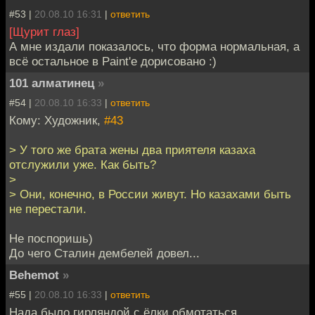
#53 |
20.08.10 16:31
|
ответить
[Щурит глаз]
А мне издали показалось, что форма нормальная, а
всё остальное в Paint'e дорисовано :)
101 алматинец
»
#54 |
20.08.10 16:33
|
ответить
Кому: Художник,
#43
> У того же брата жены два приятеля казаха
отслужили уже. Как быть?
>
> Они, конечно, в России живут. Но казахами быть
не перестали.
Не поспоришь)
До чего Сталин дембелей довел...
Behemot
»
#55 |
20.08.10 16:33
|
ответить
Нада было гирляндой с ёлки обмотаться...