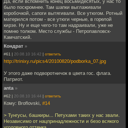
Да, если вспомнить конец восьмидесятых, у нас то
было поскромнее. Там шапки выглаживали
коробочкой, сапоги вытягивали. Все утюгом. Ротный
матерился потом - все утюги черные, в горелой
кирзе. Ну и еще чего-то там надраивали, уже не
помню толком. Место службы - Петропавловск-
Камчатский.
Кондрат
»
#61 |
20.08.10 16:42
|
ответить
http://trinixy.ru/pics4/20100820/podborka_07.jpg
У этого даже подворотничок в цвета гос. флага.
Патриот.
anta
»
#62 |
20.08.10 16:44
|
ответить
Кому: Broflovski,
#14
> Тунгусы, башкиры... Петухами таких у нас звали.
Независимо от нацпринадлежности и безо всякого
уголовного оттенка.