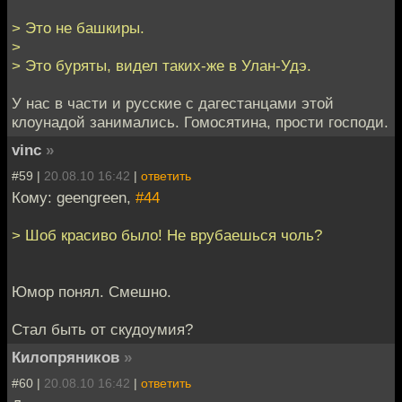
> Это не башкиры.
>
> Это буряты, видел таких-же в Улан-Удэ.
У нас в части и русские с дагестанцами этой
клоунадой занимались. Гомосятина, прости господи.
vinc
»
#59 |
20.08.10 16:42
|
ответить
Кому: geengreen,
#44
> Шоб красиво было! Не врубаешься чоль?
Юмор понял. Смешно.
Стал быть от скудоумия?
Килопряников
»
#60 |
20.08.10 16:42
|
ответить