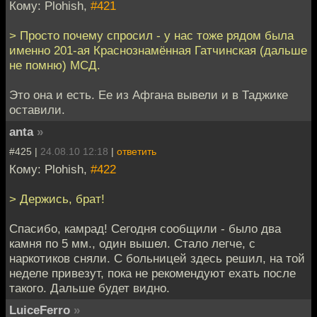
Кому: Plohish,
#421
> Просто почему спросил - у нас тоже рядом была
именно 201-ая Краснознамённая Гатчинская (дальше
не помню) МСД.
Это она и есть. Ее из Афгана вывели и в Таджике
оставили.
anta
»
#425 |
24.08.10 12:18
|
ответить
Кому: Plohish,
#422
> Держись, брат!
Спасибо, камрад! Сегодня сообщили - было два
камня по 5 мм., один вышел. Стало легче, с
наркотиков сняли. С больницей здесь решил, на той
неделе привезут, пока не рекомендуют ехать после
такого. Дальше будет видно.
LuiceFerro
»