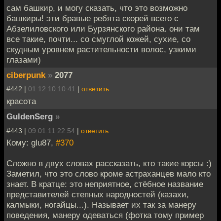
сам башкир, и могу сказать, что это возможно
башкиры! эти бравые ребята скорей всего с
Абзелиловского или Бурзянского района. они там
все такие, почти... со смуглой кожей, сухие, со
скудным уровнем растительности волос, узкими
глазами)
ciberpunk
»
2077
#442 |
01.12.10 10:41
|
ответить
красота
GuldenSerg
»
#443 |
09.01.11 22:54
|
ответить
Кому: glu87,
#370
Сложно в двух словах рассказать, кто такие корсы :)
Заметил, что это слово кроме астраханцев мало кто
знает. В кратце: это неприятное, стёбное название
представителей степных народностей (казахи,
калмыки, ногайцы...). Называет их так за манеру
поведения, манеру одеваться (фотка тому пример