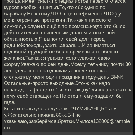
троица имеет значки специалистов первого класса
курсов кройки и шитья.Те,кто сбоку,мне по
барабану.Но к тому,ЧТО в центре(именно ЧТО ),у
меня огромные претензии.Так-как я на флоте
служил,а служил ещё в те времена,когда это было
действительно священным долгом и почётной
обязанностью.Я выполял свой долг перед
родиной:походы,вахты,авралы...И заниматься
подобной ерундой не было времени,а особенно
желания.Так-как я уважал флот,уважал свою
форму.Уважаю по сей день.Моему тельнику почти 30
лет-одеваю по праздникам,а после того,как
отслужил,у меня один праздник в году-день ВМФ!
Остальные-просто выходные.Это-ж как надо
ненавидеть флот,что-бы вот так ,публично,показать к
нему своё отвращение.Не отец я ему-задавил бы
гада.
Кстати,пользуясь случаем: "ЧУМИКАНЦЫ"-а-у-
у.Желательно начала 80-х,БЧ не
указываю,разберёмся,братки.Мыло:а132006@ramble
r.ru