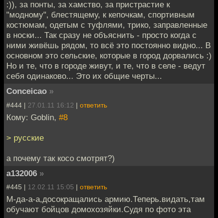
:)), за понты, за хамство, за пристрастие к
"модному", блестящему, к кепочкам, спортивным
костюмам, одетым с туфлями, трико, заправленные
в носки... Так сразу не объяснить - просто когда с
ними живёшь рядом, то всё это постоянно видно... В
основном это сельские, которые в город дорвались :)
Но и те, что в городе живут, и те, что в селе - ведут
себя одинаково... Это их общие черты...
Conceicao
»
#444 |
27.01.11 16:12
|
ответить
Кому: Goblin,
#8
> русские
а почему так косо смотрят?)
a132006
»
#445 |
12.02.11 15:05
|
ответить
М-да-а-а,досокращались армию.Теперь.видать,там
обучают бойцов домохозяйки.Судя по фото эта