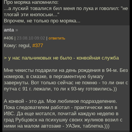
Про моряка напомнило:
...а луский товалися бил меня по лука и говолил: "не
тлогай эти кнопоськи..."
Впрочем, не только про моряка...
anta
»
#406 |
23.08.10 09:02
|
ответить
Кому: regul,
#377
> у нас пальчиковых не было - конвойная служба
Мне чекисты подарили на день рождения в 94-м. Без
номеров, в смазке, в пергаментную бумагу
завернуты. Вот только сейчас не помню - то ли они с
путча с 91 г. лежали, то ли к 93-му готовились.))
А конвой - это да. Мое любимое подразделение.
Пока следователем работал - практически жил в
ИВС. Да еще мотался, почитай каждую неделю в
град Рубцовск на психушку своих жуликов возил с
ними на малом автозаке - УАЗик, таблетка.)))