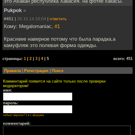
это Абакан республика Хакасия. на фотке хакасы.
Pukpok
»
#451 |
26.10.14 10:04
|
ответить
Кому: Megalomaniac,
#1
Красивее наверное потому что была парадка,а
камуфляж это полевая форма одежды.
cтраницы:
1
|
2
|
3
|
4
| 5
всего: 451
Правила
|
Регистрация
|
Поиск
Комментарий появится на сайте только после проверки
модератором!
имя:
пароль:
забыл пароль?
|
я с форума
комментарий: