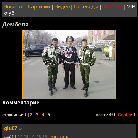
Новости
|
Картинки
|
Видео
|
Переводы
|
Магазин
|
VIP
клуб
Дембеля
Комментарии
cтраницы:
1
|
2
|
3
|
4
| 5
всего: 451,
Goblin
: 1
glu87
»
#401 |
22.08.10 23:39
|
ответить