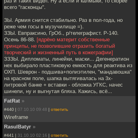
раз и таких видел. Ну а если и калмыки, то скорее
всего "гасконцы".
ЗЫ. Армия снится стабильно. Раз в пол-года, но
реже чем госы в музучилище =).
ЗЗЫ. Евпраксино, ГрОб., р/телеграфист. Р-140.
Осень 86-88.
[ядрёно материт собственные
принципы, не позволившие отразить богатый
творческий и жизненный путь в кожеграфии]
ЗЗЗЫ. Дипломаты, линейки, маски... Дегенератион
нех выбирало пластиковую емкость для реактива из
ОХП. Шеврон - подшива+полиэтилен, "мандавошка"
на красном поле, шапка вытягивалась на 3х-
литровой банке + вставки - обложка УГКС, начес
шинели, ну и выгнутая бляха. Кажись, всё...
FatRat
»
#440 |
07.10.10 09:48
|
ответить
Wireframe
RasulBatyr
»
#441 |
31.10.10 02:16
|
ответить