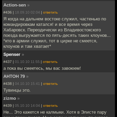
Action-sen
»
#436 |
18.09.10 02:04
|
ответить
Я когда на дальнем востоке служил, частенько по
командировкам катался! и все время через
Хабаровск. Переодически из Владивостокского
поезда выгружается по пять-десять таких клоунов...
*кто в армии служил, тот в цирке не смеется,
клоунов и там хватает*
Spenser
»
#437 |
01.10.10 11:55
|
ответить
а пока вы смеетесь, мы вас завоюем!
AHTOH 79
»
#438 |
04.10.10 15:41
|
ответить
Тувинцы это.
zizmo
»
#439 |
05.10.10 14:04
|
ответить
Не... Это кажется не калмыки. Хотя в Элисте пару