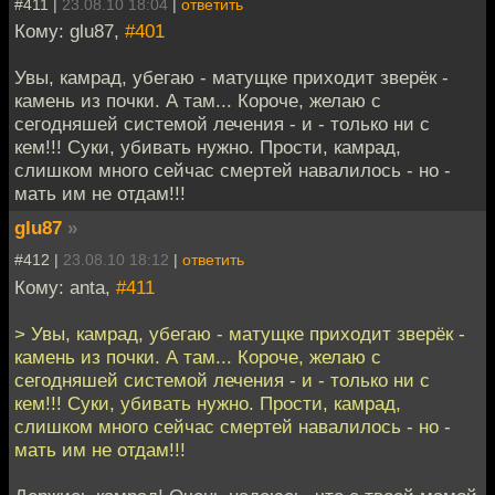
#411 |
23.08.10 18:04
|
ответить
Кому: glu87,
#401
Увы, камрад, убегаю - матущке приходит зверёк -
камень из почки. А там... Короче, желаю с
сегодняшей системой лечения - и - только ни с
кем!!! Суки, убивать нужно. Прости, камрад,
слишком много сейчас смертей навалилось - но -
мать им не отдам!!!
glu87
»
#412 |
23.08.10 18:12
|
ответить
Кому: anta,
#411
> Увы, камрад, убегаю - матущке приходит зверёк -
камень из почки. А там... Короче, желаю с
сегодняшей системой лечения - и - только ни с
кем!!! Суки, убивать нужно. Прости, камрад,
слишком много сейчас смертей навалилось - но -
мать им не отдам!!!