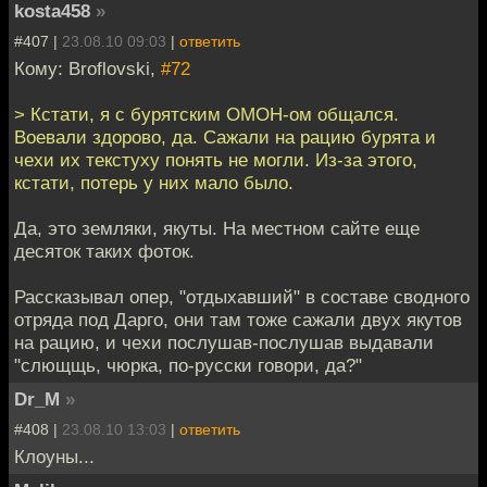
kosta458
»
#407 |
23.08.10 09:03
|
ответить
Кому: Broflovski,
#72
> Кстати, я с бурятским ОМОН-ом общался.
Воевали здорово, да. Сажали на рацию бурята и
чехи их текстуху понять не могли. Из-за этого,
кстати, потерь у них мало было.
Да, это земляки, якуты. На местном сайте еще
десяток таких фоток.
Рассказывал опер, "отдыхавший" в составе сводного
отряда под Дарго, они там тоже сажали двух якутов
на рацию, и чехи послушав-послушав выдавали
"слющщь, чюрка, по-русски говори, да?"
Dr_M
»
#408 |
23.08.10 13:03
|
ответить
Клоуны...