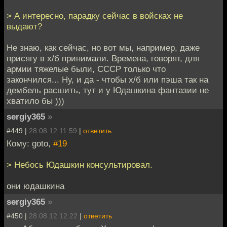
> А интересно, парадку сейчас в войсках не
выдают?
Не знаю, как сейчас, но вот мы, например, даже
присягу в х/б принимали. Времена, говорят, для
армии тяжелые были, СССР только что
закончился... Ну, и да - чтобы х/б или пэша так на
дембель расшить, тут и у Юдашкина фантазии не
хватило бы )))
sergiy365
»
#449 |
28.08.12 11:59
|
ответить
Кому: goto,
#19
> Небось Юдашкин консультировал.
они юдашкина
sergiy365
»
#450 |
28.08.12 12:22
|
ответить