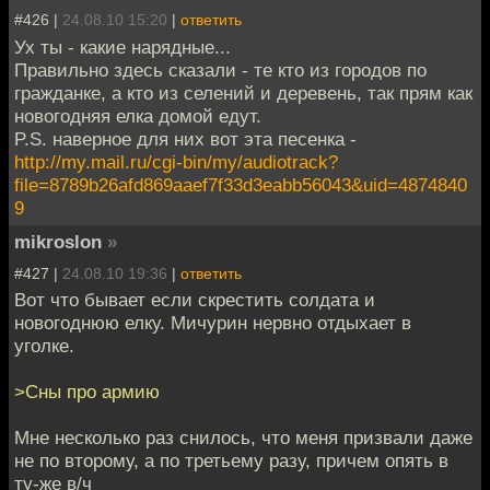
#426 |
24.08.10 15:20
|
ответить
Ух ты - какие нарядные...
Правильно здесь сказали - те кто из городов по
гражданке, а кто из селений и деревень, так прям как
новогодняя елка домой едут.
P.S. наверное для них вот эта песенка -
http://my.mail.ru/cgi-bin/my/audiotrack?
file=8789b26afd869aaef7f33d3eabb56043&uid=4874840
9
mikroslon
»
#427 |
24.08.10 19:36
|
ответить
Вот что бывает если скрестить солдата и
новогоднюю елку. Мичурин нервно отдыхает в
уголке.
>Сны про армию
Мне несколько раз снилось, что меня призвали даже
не по второму, а по третьему разу, причем опять в
ту-же в/ч