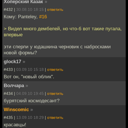
Хоперский Казак
»
#432 |
30.08.10 18:15
|
ответить
Кому: Panteley,
#16
> Видел много дембелей, но что-б вот такие пугала,
впервые
эти сперли у юдашкина черновик с набросками
новой формы?
glock17
»
#433 |
03.09.10 15:18
|
ответить
Вот он, "новый облик".
Волчара
»
#434 |
04.09.10 19:45
|
ответить
бурятский космодесант?
Winscomic
»
#435 |
13.09.10 18:29
|
ответить
красавцы!