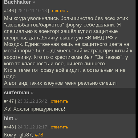
Buchhalter
»
#446 |
28.10.11 10:13
|
ответить
Мы когда увольнялись большинство без всех этих
"аксельбантов/бархотов" форму себе делали. Я
специально в военторг зашёл купил защитные
шевроны, да табличку вышитую ВВ МВД РФ и
Моздок. Единственная вещь не защитного цвета на
моей форме был - дембельский матрац пришитый к
воротничку. Кто то с крестиками был "За Кавказ", у
кого то классность и всё, ничего лишнего.
Кто в теме тот сразу всё видит, а остальным и не
надо.
А вот вид таких клоунов меня реально смешит
surferman
»
#447 |
23.02.12 15:42
|
ответить
Ха! Хохлы прищурились!
hist
»
#448 |
24.02.12 12:17
|
ответить
Кому: glu87,
#78