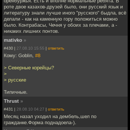
оренбуржья. Есть и вполне нормальные ребята. В
роте двое казахов-друзей было, они русский язык и
литературу знали лучше иного "русского" быдла, всё
делали - как на каменную гору положиться можно
было. Контрабасы, Чечня у обоих за плечами, а -
никаких лишних понтов.
mativko
»
#430 |
27.08.10 15:55
|
ответить
Кому: Goblin,
#8
> Северные корейцы?
>
> русские
Типичные.
Thrust
»
#431 |
28.08.10 04:27
|
ответить
Месяц назал уходил на дембель,шел по
гражданке.Форма поднадоела-).