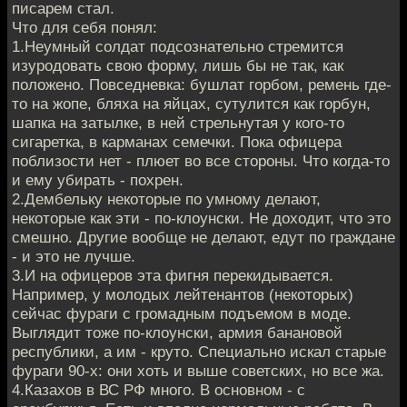
писарем стал.
Что для себя понял:
1.Неумный солдат подсознательно стремится
изуродовать свою форму, лишь бы не так, как
положено. Повседневка: бушлат горбом, ремень где-
то на жопе, бляха на яйцах, сутулится как горбун,
шапка на затылке, в ней стрельнутая у кого-то
сигаретка, в карманах семечки. Пока офицера
поблизости нет - плюет во все стороны. Что когда-то
и ему убирать - похрен.
2.Дембельку некоторые по умному делают,
некоторые как эти - по-клоунски. Не доходит, что это
смешно. Другие вообще не делают, едут по граждане
- и это не лучше.
3.И на офицеров эта фигня перекидывается.
Например, у молодых лейтенантов (некоторых)
сейчас фураги с громадным подъемом в моде.
Выглядит тоже по-клоунски, армия банановой
республики, а им - круто. Специально искал старые
фураги 90-х: они хоть и выше советских, но все жа.
4.Казахов в ВС РФ много. В основном - с