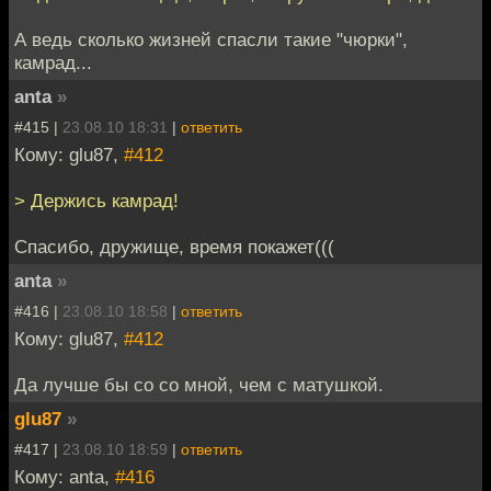
А ведь сколько жизней спасли такие "чюрки",
камрад...
anta
»
#415 |
23.08.10 18:31
|
ответить
Кому: glu87,
#412
> Держись камрад!
Спасибо, дружище, время покажет(((
anta
»
#416 |
23.08.10 18:58
|
ответить
Кому: glu87,
#412
Да лучше бы со со мной, чем с матушкой.
glu87
»
#417 |
23.08.10 18:59
|
ответить
Кому: anta,
#416