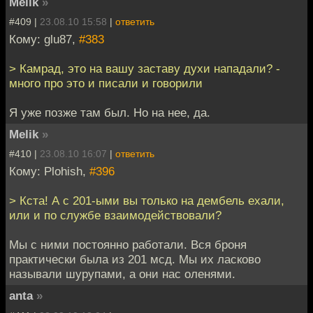
Melik
»
#409 |
23.08.10 15:58
|
ответить
Кому: glu87,
#383
> Камрад, это на вашу заставу духи нападали? -
много про это и писали и говорили
Я уже позже там был. Но на нее, да.
Melik
»
#410 |
23.08.10 16:07
|
ответить
Кому: Plohish,
#396
> Кста! А с 201-ыми вы только на дембель ехали,
или и по службе взаимодействовали?
Мы с ними постоянно работали. Вся броня
практически была из 201 мсд. Мы их ласково
называли шурупами, а они нас оленями.
anta
»