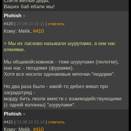
Спите милые деды,
Ваших баб ебали мы!
Plohish
»
#420 |
23.08.10 21:11
|
ответить
Кому: Melik,
#410
> Мы их ласково называли шурупами, а они нас
оленями.
Мы общевойсковиков - тоже шурупами (пилотки),
они нас - гвоздями (фуражки).
Хотя все носили одинаковые кепочки-"пидорки".
Но два раза было - какой-то дебил вякал про
заградотряд -
морду бить лезли вместе с взаимодействующими
(с одной колонны) "шурупами".
Plohish
»
#421 |
23.08.10 21:14
|
ответить
Кому: Melik,
#410