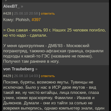
AlexBT_
»
#428 |
25.08.10 20:58
|
ответить
Кому: Plohish,
#397
> Она самая - июль 93 г. Наших 25 человек погибло,
но что надо - сделали.
У меня одногруппник - ДМБ'93 - Московский
погранотряд, такжико-афганская граница, охраняли
подходы к какой-то ГЭС (название не помню).
Получил там ранение в ногу.
von Traubeberg
»
#429 |
26.08.10 14:03
|
ответить
Похоже, буряты, возможно якуты. Тувинцы не
исключаю. Было у нас в ИСР двое якутов - вид
такой же, ну чисто китайцы, лица плоские, глаза
узкие, ножки враскорячку. Фамилии - Иванов и
Дьяконов. Думали - они из тайги за солью не
вовремя выперлись, однако компьютер знали, один