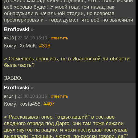
Держись камрад! Очень надеюсь, что с твоей мамой
всё хорошо будет! У моей года три назад рак
обнаружили в начальной стадии, но вовремя
прооперировали - тогда думал, что всё, но вылечили
Broflovski
»
#413 |
23.08.10 18:13
|
ответить
Кому: XuMuK,
#318
> Осмелюсь спросить, не в Ивановской ли области
была часть?
ЗАБВО.
Broflovski
»
#414 |
23.08.10 18:16
|
ответить
Кому: kosta458,
#407
> Рассказывал опер, "отдыхавший" в составе
сводного отряда под Дарго, они там тоже сажали
двух якутов на рацию, и чехи послушав-послушав
выдавали "слющщь, чюрка, по-русски говори, да?"