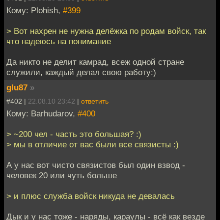
Кому: Plohish,
#399
> Вот нахрен не нужна делёжка по родам войск, так
что надеюсь на понимание
Да никто не делит камрад, всеж одной стране
служили, каждый делал свою работу:)
glu87
»
#402 |
22.08.10 23:42
|
ответить
Кому: Barhudarov,
#400
> ~200 чел - часть это большая? :)
> мы в отличие от вас были все связисты :)
А у нас вот чисто связистов был один взвод -
человек 20 или чуть больше
> и плюс служба войск никуда не девалась
Дык и у нас тоже - наряды, караулы - всё как везде