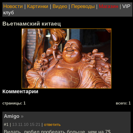
Новости
|
Картинки
|
Видео
|
Переводы
|
Магазин
|
VIP
клуб
Вьетнамский китаец
Комментарии
cтраницы: 1
всего: 1
Amigo
»
#1 |
13.11.10 15:21
|
ответить
Видать, любил пообедать больше, чем на 7$.