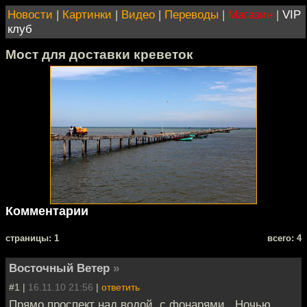
Новости
|
Картинки
|
Видео
|
Переводы
|
Магазин
|
VIP
клуб
Мост для доставки креветок
Комментарии
cтраницы: 1
всего: 4
Восточный Ветер
»
#1 |
16.11.10 21:56
|
ответить
Прямо проспект над водой, с фонарями.. Ночью