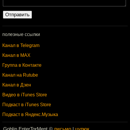
полезные ссылки
Канал в Telegram
Канал в MAX
Группа в Контакте
Канал на Rutube
Канал в Дзен
Видео в iTunes Store
Подкаст в iTunes Store
Подкаст в Яндекс.Музыка
Goblin EnterTorMent ©
письмо
|
цурюк