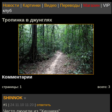
Новости
|
Картинки
|
Видео
|
Переводы
|
Магазин
|
VIP
клуб
Тропинка в джунглях
Комментарии
cтраницы: 1
всего: 3
SHINNOK
»
#1 |
24.11.10 11:20
|
ответить
Чисто джунгли из "Хищника"