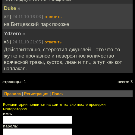
Duke
»
#2 |
24.11.10 16:03
|
ответить
на Битцевский парк похоже
Ydzero
»
#3 |
24.11.10 21:05
|
ответить
Действительно, стереотип джунглей - это что-то
жутко не пролазное и невероятное количество
всяческой травы, кустов, лиан и т.п., а тут как кот
наплакал.
cтраницы: 1
всего: 3
Правила
|
Регистрация
|
Поиск
Комментарий появится на сайте только после проверки
модератором!
имя:
пароль: