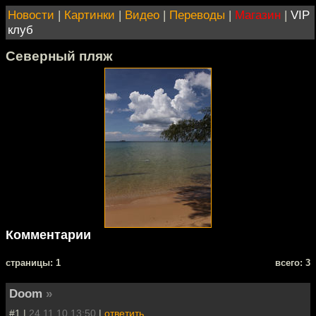
Новости
|
Картинки
|
Видео
|
Переводы
|
Магазин
|
VIP
клуб
Северный пляж
Комментарии
cтраницы: 1
всего: 3
Doom
»
#1 |
24.11.10 13:50
|
ответить