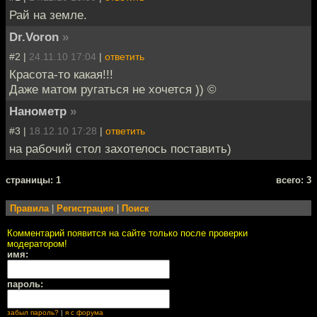
Рай на земле.
Dr.Voron
»
#2 |
24.11.10 17:04
|
ответить
Красота-то какая!!!
Даже матом ругаться не хочется )) ©
Нанометр
»
#3 |
18.12.10 17:28
|
ответить
на рабочий стол захотелось поставить)
cтраницы: 1
всего: 3
Правила
|
Регистрация
|
Поиск
Комментарий появится на сайте только после проверки
модератором!
имя:
пароль:
забыл пароль?
|
я с форума