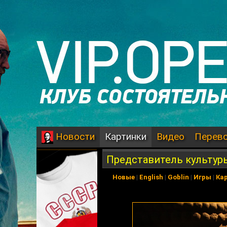
Картинки
Видео
Перев
Новости
Представитель культур
Новые
|
English
|
Goblin
|
Игры
|
Ка