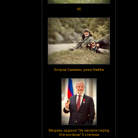
65
Остров Сахалин, река Найба
Медаль ордена "За заслуги перед
Отечеством" II степени