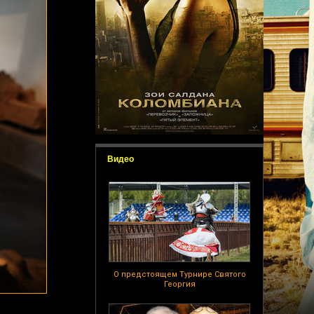
Видео
О предстоящем Турнире Святого
Георгия