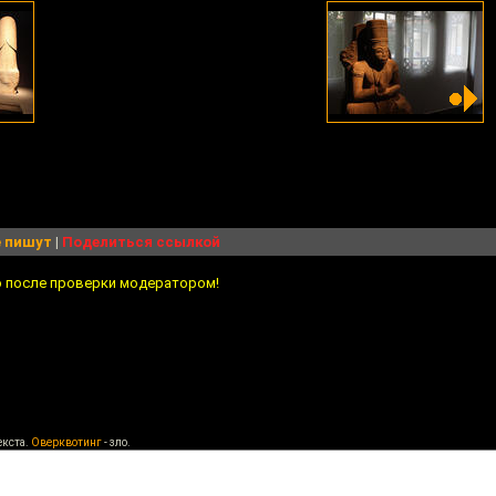
 пишут
|
Поделиться ссылкой
о после проверки модератором!
екста.
Оверквотинг
- зло.