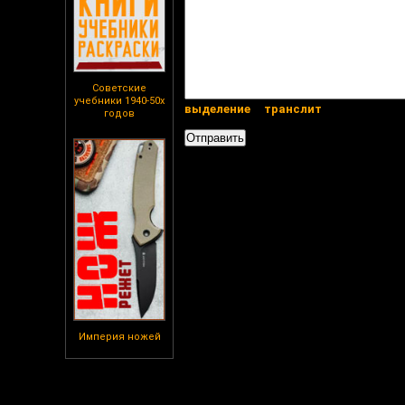
Советские
учебники 1940-50х
выделение
транслит
годов
Империя ножей