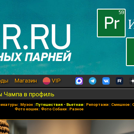
оды
Магазин
VIP
ы Чампа в профиль
рикатуры
|
Музон
|
Путешествия
-
Вьетнам
|
Репортажи
|
Смешное
|
Фото кошек
|
Фото Собаки
|
Разное