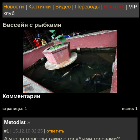
Новости
|
Картинки
|
Видео
|
Переводы
|
Магазин
|
VIP
клуб
Бассейн с рыбками
Комментарии
cтраницы: 1
всего: 1
Metodist
»
#1 |
15.12.10 02:25
|
ответить
А что за монстры такие с голубыми головами?