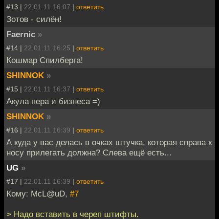
#13 |
22.01.11 16:07
|
ответить
Зотов - силён!
Faernic
»
#14 |
22.01.11 16:25
|
ответить
Кошмар Спилберга!
SHINNOK
»
#15 |
22.01.11 16:37
|
ответить
Акула пера и бизнеса =)
SHINNOK
»
#16 |
22.01.11 16:39
|
ответить
А куда у вас делась в очках штучка, которая справа к
носу прилегать должна? Слева ещё есть...
UG
»
#17 |
22.01.11 16:39
|
ответить
Кому: McL@uD,
#7
> Надо вставить в череп штифты.