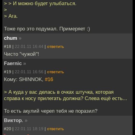
> > И можно будет улыбаться.
>
> Ага.
Тоже про это подумал. Примеряет :)
chum
»
#18 |
22.01.11 16:44
|
ответить
Чисто "чужой"!
Faernic
»
#19 |
22.01.11 16:56
|
ответить
Кому: SHINNOK,
#16
> А куда у вас делась в очках штучка, которая
справа к носу прилегать должна? Слева ещё есть...
То есть акулий череп тебя не поразил?
Виктор.
»
#20 |
22.01.11 18:19
|
ответить