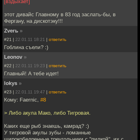
[вздыхает]
этот дивайс Главному в 83 год заслать-бы, в
Фергану, на дискотэку!!!
Zverь
»
#21 |
22.01.11 18:21
|
ответить
Гоблина съели? :)
Leonov
»
#22 |
22.01.11 19:23
|
ответить
Главный! А тебе идет!
lokys
»
#23 |
22.01.11 19:47
|
ответить
Кому: Faernic,
#8
> Либо акула Мако, либо Тигровая.
Каких еще рыб знаешь, камрад? :)
У тигровой акулы зубы - ломанные
широкобедренные треугольники с "пилкой", их с