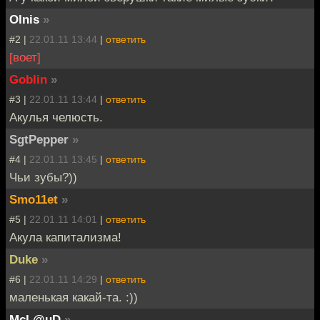
Olnis
»
#2 |
22.01.11 13:44
|
ответить
[воет]
Goblin
»
#3 |
22.01.11 13:44
|
ответить
Акулья челюсть.
SgtPepper
»
#4 |
22.01.11 13:45
|
ответить
Чьи зубы?))
Smo11et
»
#5 |
22.01.11 14:01
|
ответить
Акула капитализма!
Duke
»
#6 |
22.01.11 14:29
|
ответить
маленькая какай-та. :))
McL@uD
»