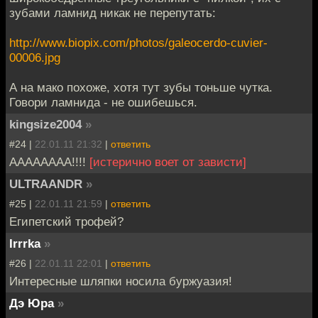
зубами ламнид никак не перепутать:
http://www.biopix.com/photos/galeocerdo-cuvier-
00006.jpg
А на мако похоже, хотя тут зубы тоньше чутка.
Говори ламнида - не ошибешься.
kingsize2004
»
#24 |
22.01.11 21:32
|
ответить
АААААААА!!!!
[истерично воет от зависти]
ULTRAANDR
»
#25 |
22.01.11 21:59
|
ответить
Египетский трофей?
Irrrka
»
#26 |
22.01.11 22:01
|
ответить
Интересные шляпки носила буржуазия!
Дэ Юра
»