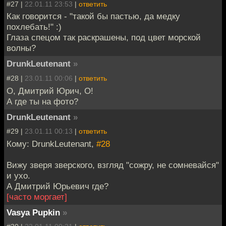
#27 |
22.01.11 23:53
|
ответить
Как говорится - "такой бы пастью, да медку
похлебать!" :)
Глаза спецом так раскрашены, под цвет морской
волны?
DrunkLeutenant
»
#28 |
23.01.11 00:06
|
ответить
О, Дмитрий Юрич, О!
А где ты на фото?
DrunkLeutenant
»
#29 |
23.01.11 00:13
|
ответить
Кому: DrunkLeutenant,
#28
Вижу зверя зверского, взгляд "сожру, не сомневайся"
и ухо.
А Дмитрий Юрьевич где?
[часто моргает]
Vasya Pupkin
»