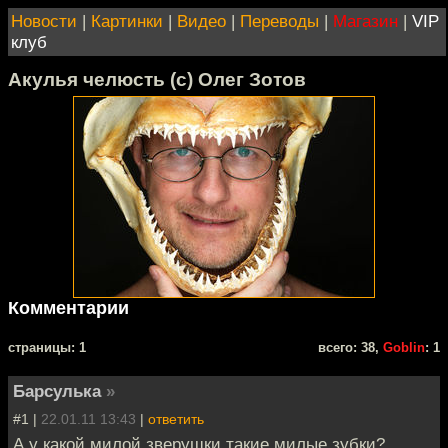
Новости
|
Картинки
|
Видео
|
Переводы
|
Магазин
|
VIP
клуб
Акулья челюсть (с) Олег Зотов
Комментарии
cтраницы: 1
всего: 38,
Goblin
: 1
Барсулька
»
#1 |
22.01.11 13:43
|
ответить
А у какой милой зверушки такие милые зубки?