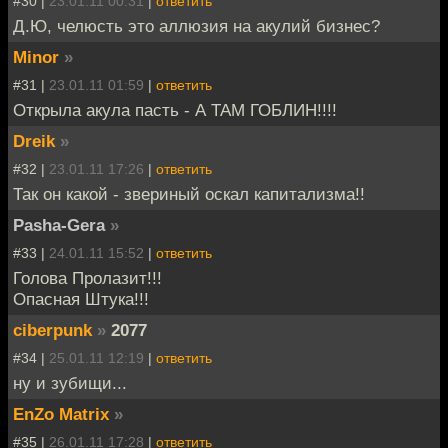
#30 |
23.01.11 00:31
|
ответить
Д.Ю, челюсть это аллюзия на акулий бизнес?
Minor
»
#31 |
23.01.11 01:59
|
ответить
Открыла акула пасть - А ТАМ ГОБЛИН!!!!
Dreik
»
#32 |
23.01.11 17:26
|
ответить
Так он какой - звериный оскал капитализма!!
Pasha-Gera
»
#33 |
24.01.11 15:52
|
ответить
Голова Пролазит!!!
Опасная Штука!!!
ciberpunk
»
2077
#34 |
25.01.11 12:19
|
ответить
ну и зубищи...
EnZo Matrix
»
#35 |
26.01.11 17:28
|
ответить