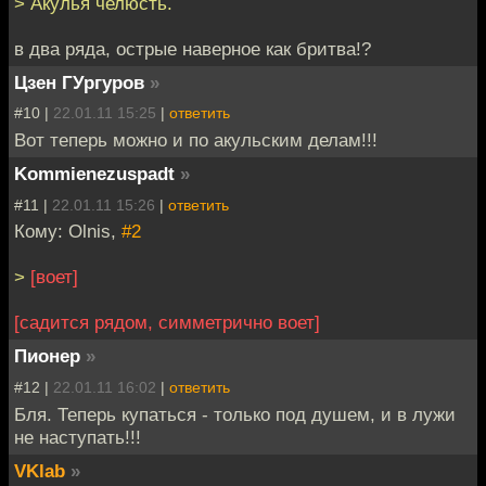
> Акулья челюсть.
в два ряда, острые наверное как бритва!?
Цзен ГУргуров
»
#10 |
22.01.11 15:25
|
ответить
Вот теперь можно и по акульским делам!!!
Kommienezuspadt
»
#11 |
22.01.11 15:26
|
ответить
Кому: Olnis,
#2
>
[воет]
[cадится рядом, симметрично воет]
Пионер
»
#12 |
22.01.11 16:02
|
ответить
Бля. Теперь купаться - только под душем, и в лужи
не наступать!!!
VKlab
»