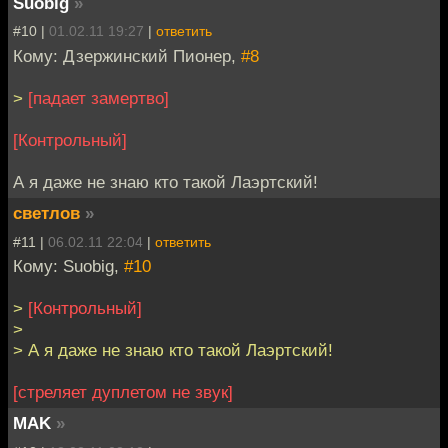
Suobig
»
#10 |
01.02.11 19:27
|
ответить
Кому: Дзержинский Пионер,
#8
>
[падает замертво]
[Контрольный]
А я даже не знаю кто такой Лаэртский!
светлов
»
#11 |
06.02.11 22:04
|
ответить
Кому: Suobig,
#10
>
[Контрольный]
>
> А я даже не знаю кто такой Лаэртский!
[стреляет дуплетом не звук]
MAK
»