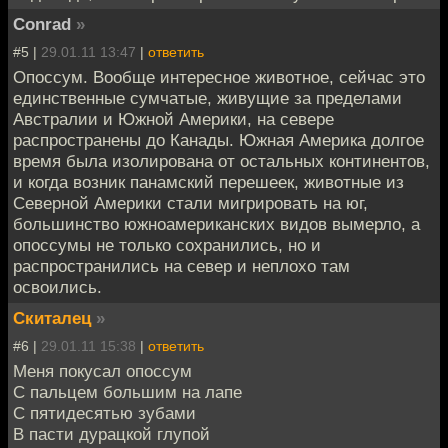
Conrad
»
#5 |
29.01.11 13:47
|
ответить
Опоссум. Вообще интересное животное, сейчас это
единственные сумчатые, живущие за пределами
Австралии и Южной Америки, на севере
распространены до Канады. Южная Америка долгое
время была изолирована от остальных континентов,
и когда возник панамский перешеек, животные из
Северной Америки стали мигрировать на юг,
большинство южноамериканских видов вымерло, а
опоссумы не только сохранились, но и
распространились на север и неплохо там
освоились.
Скиталец
»
#6 |
29.01.11 15:38
|
ответить
Меня покусал опоссум
С пальцем большим на лапе
С пятидесятью зубами
В пасти дурацкой глупой