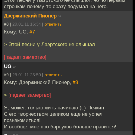
Этой песни у Лаэртского не слышал, но по первым
строчкам почему-то сразу подумал на него.
Дзержинский Пионер
»
#8 |
29.01.11 16:34
|
ответить
Кому: UG,
#7
> Этой песни у Лаэртского не слышал
[падает замертво]
UG
»
#9 |
29.01.11 23:50
|
ответить
Кому: Дзержинский Пионер,
#8
>
[падает замертво]
Я, может, только жить начинаю (с) Печкин
С его творчеством целиком еще не успел
познакомиться!
И вообще, мне про барсуков больше нравится!