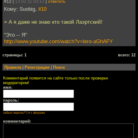
#12 |
13.02.11 03:12
|
ответить
Кому: Suobig,
#10
> А я даже не знаю кто такой Лаэртский!
"Это -- Я"
http://www.youtube.com/watch?v=lero-aGhAFY
cтраницы: 1
всего: 12
Правила
|
Регистрация
|
Поиск
Комментарий появится на сайте только после проверки
модератором!
имя:
пароль:
забыл пароль?
|
я с форума
комментарий: