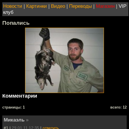
Новости
|
Картинки
|
Видео
|
Переводы
|
Магазин
|
VIP
клуб
Попались
Комментарии
cтраницы: 1
всего: 12
Микаэль
»
#1 |
29.01.11 12:35
|
ответить