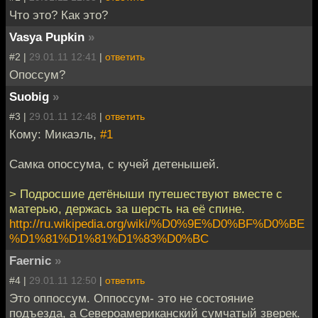
Что это? Как это?
Vasya Pupkin
»
#2 |
29.01.11 12:41
|
ответить
Опоссум?
Suobig
»
#3 |
29.01.11 12:48
|
ответить
Кому: Микаэль,
#1
Самка опоссума, с кучей детенышей.
> Подросшие детёныши путешествуют вместе с
матерью, держась за шерсть на её спине.
http://ru.wikipedia.org/wiki/%D0%9E%D0%BF%D0%BE
%D1%81%D1%81%D1%83%D0%BC
Faernic
»
#4 |
29.01.11 12:50
|
ответить
Это оппоссум. Оппоссум- это не состояние
подъезда, а Североамериканский сумчатый зверек.