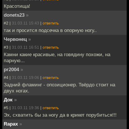
Красотища!
donets23
»
#2 |
31.03.11 15:43
|
ответить
так и просится подсечка в опорную ногу..
Червонец
»
#3 |
31.03.11 16:51
|
ответить
Камни какие красивые, на говядину похожи, на
парную...
pr2004
»
#4 |
31.03.11 19:06
|
ответить
Задний фламинг - опозиционер. Твёрдо стоит на
двух ногах.
Док
»
#5 |
31.03.11 19:36
|
ответить
Эх, схватить бы за ногу да в крикет порубиться!!!
Rapax
»