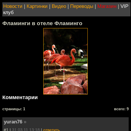
Новости
|
Картинки
|
Видео
|
Переводы
|
Магазин
|
VIP
клуб
Фламинги в отеле Фламинго
Комментарии
cтраницы: 1
всего: 9
yuran76
»
#1 |
31.03.11 13:18
|
ответить