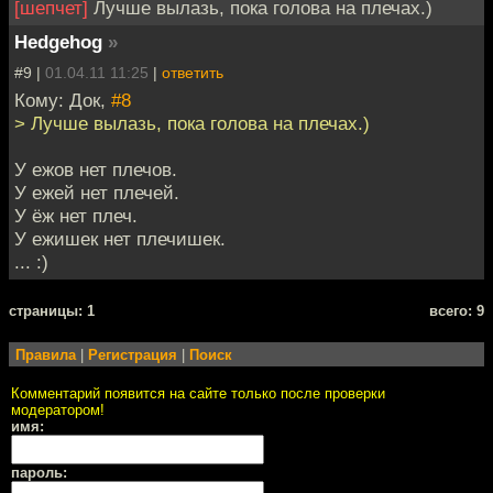
[шепчет]
Лучше вылазь, пока голова на плечах.)
Hedgehog
»
#9 |
01.04.11 11:25
|
ответить
Кому: Док,
#8
> Лучше вылазь, пока голова на плечах.)
У ежов нет плечов.
У ежей нет плечей.
У ёж нет плеч.
У ежишек нет плечишек.
... :)
cтраницы: 1
всего: 9
Правила
|
Регистрация
|
Поиск
Комментарий появится на сайте только после проверки
модератором!
имя:
пароль: