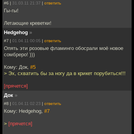
#6 |
31.03.11 21:37
|
ответить
Гы-гы!
Летающие креветки!
Hedgehog
»
#7 |
01.04.11 00:05
|
ответить
Опять эти розовые фламинго обосрали моё новое
сомбреро! )))
Кому: Док,
#5
> Эх, схватить бы за ногу да в крикет порубиться!!!
[прячется]
Док
»
#8 |
01.04.11 02:23
|
ответить
Кому: Hedgehog,
#7
>
[прячется]