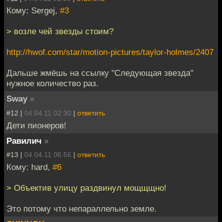
Кому: Sergej,
#3
> возле чей звезды стоим?
http://hwof.com/star/motion-pictures/taylor-holmes/2407
Дальше жмёшь на ссылку "Следующая звезда"
нужное количество раз.
Sway
»
#12 |
04.04.11 02:30
|
ответить
Дети пионеров!
Равилич
»
#13 |
04.04.11 06:56
|
ответить
Кому: hard,
#6
> Объектив улицу раздвинул мощщщно!
Это потому что непараллельно земле.