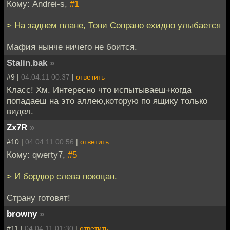
Кому: Andrei-s,
#1
> На заднем плане, Тони Сопрано ехидно улыбается
Мафия нынче ничего не боится.
Stalin.bak
»
#9 |
04.04.11 00:37
|
ответить
Класс! Хм. Интересно что испытываеш+когда
попадаеш на это аллею,которую по ящику только
видел.
Zx7R
»
#10 |
04.04.11 00:56
|
ответить
Кому: qwerty7,
#5
> И бордюр слева покоцан.
Страну готовят!
browny
»
#11 |
04.04.11 01:30
|
ответить