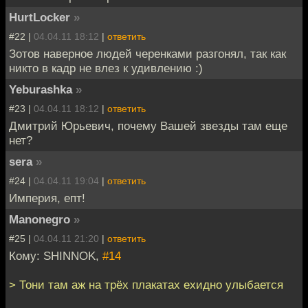
HurtLocker
»
#22 |
04.04.11 18:12
|
ответить
Зотов наверное людей черенками разгонял, так как
никто в кадр не влез к удивлению :)
Yeburashka
»
#23 |
04.04.11 18:12
|
ответить
Дмитрий Юрьевич, почему Вашей звезды там еще
нет?
sera
»
#24 |
04.04.11 19:04
|
ответить
Империя, епт!
Manonegro
»
#25 |
04.04.11 21:20
|
ответить
Кому: SHINNOK,
#14
> Тони там аж на трёх плакатах ехидно улыбается