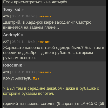
Если присмотреться - на четырёх.
Tony_kid
»
#26 |
05.04.11 04:57
|
ответить
Дмитрий, в Хард-рок кафе заходили? Смотрю,
виднеется на заднем плане...
AndreyK
»
#27 |
05.04.11 18:49
|
ответить
Жарковато наверно в такой одежде было? Был там в
середине декабря - даже в рубашке с которким
рукавом вспотел.
lodochnik
»
#28 |
10.04.11 03:03
|
ответить
Кому: AndreyK,
#27
> Был там в середине декабря - даже в рубашке с
которким рукавом вспотел.
горячий ты парень. сегодня (9 апреля) в LA +15 C (59