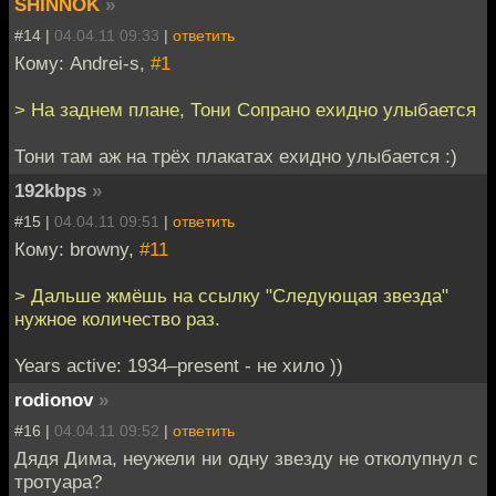
SHINNOK
»
#14 |
04.04.11 09:33
|
ответить
Кому: Andrei-s,
#1
> На заднем плане, Тони Сопрано ехидно улыбается
Тони там аж на трёх плакатах ехидно улыбается :)
192kbps
»
#15 |
04.04.11 09:51
|
ответить
Кому: browny,
#11
> Дальше жмёшь на ссылку "Следующая звезда"
нужное количество раз.
Years active: 1934–present - не хило ))
rodionov
»
#16 |
04.04.11 09:52
|
ответить
Дядя Дима, неужели ни одну звезду не отколупнул с
тротуара?