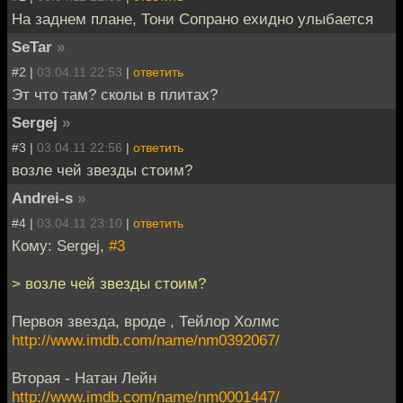
На заднем плане, Тони Сопрано ехидно улыбается
SeTar
»
#2 |
03.04.11 22:53
|
ответить
Эт что там? сколы в плитах?
Sergej
»
#3 |
03.04.11 22:56
|
ответить
возле чей звезды стоим?
Andrei-s
»
#4 |
03.04.11 23:10
|
ответить
Кому: Sergej,
#3
> возле чей звезды стоим?
Первоя звезда, вроде , Тейлор Холмc
http://www.imdb.com/name/nm0392067/
Вторая - Натан Лейн
http://www.imdb.com/name/nm0001447/