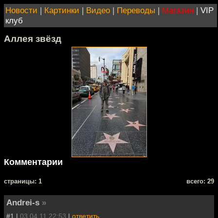
Новости
|
Картинки
|
Видео
|
Переводы
|
Магазин
|
VIP
клуб
Аллея звёзд
Комментарии
cтраницы: 1
всего: 29
Andrei-s
»
#1 |
03.04.11 22:53
|
ответить