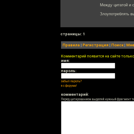
Между цитатой и с
Злоупотреблять в
cтраницы: 1
Правила
|
Регистрация
|
Поиск
|
Мне
Комментарий появится на сайте тольк
имя:
пароль:
забыл пароль?
я с форума!
комментарий:
Перед цитированием выделяй нужный фрагмент т