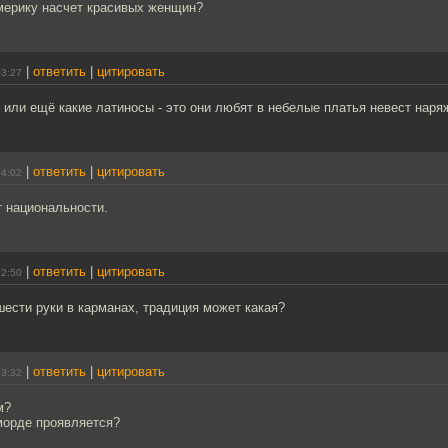
мерику насчет красивых женщин?
|
ответить
|
цитировать
03:27
 или ещё какие латиносы - это они любят в небелые платья невест наря
|
ответить
|
цитировать
04:02
т национальности.
|
ответить
|
цитировать
12:50
 шести руки в карманах, традиция может какая?
|
ответить
|
цитировать
13:32
м?
морде проявляется?