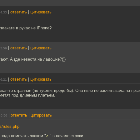
|
ответить
|
цитировать
14:33
 плакате в руках не iPhone?
|
ответить
|
цитировать
12:59
гают. А где невеста на ладошке?)))
|
ответить
|
цитировать
16:21
акая-то странная (не туфли, вроде бы). Она явно не расчитывала на пры
аметят под длинным платьем.
|
ответить
|
цитировать
20:56
rs/rules.php
надо помечать знаком "
>
" в начале строки.