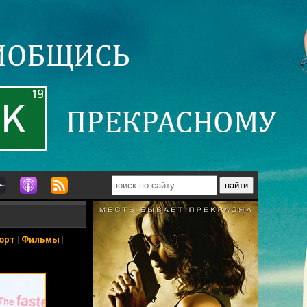
орт
|
Фильмы
|