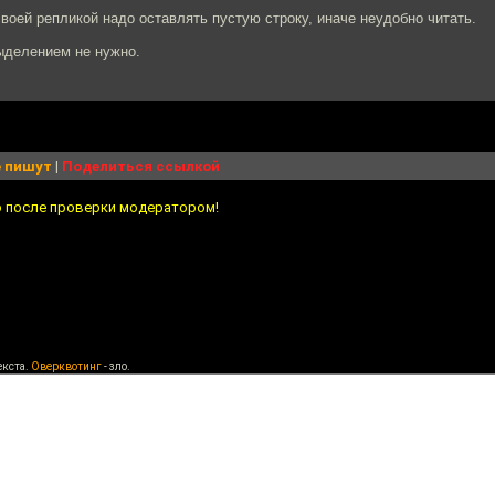
воей репликой надо оставлять пустую строку, иначе неудобно читать.
ыделением не нужно.
 пишут
|
Поделиться ссылкой
о после проверки модератором!
екста.
Оверквотинг
- зло.