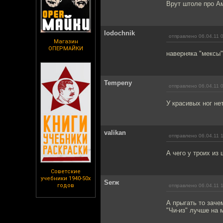
Врут штоле про А
lodochnik
отправлено 06.04.11 
Магазин
ОПЕРМАЙКИ
наверняка "мексы"
Tempeny
отправлено 06.04.11 
У красивых ног не
valikan
отправлено 06.04.11 
А чего у троих из
Советские
учебники 1940-50х
Serж
годов
отправлено 06.04.11 
А прыгать то заче
"Чи-из" лучше на 