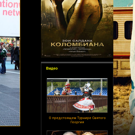
Видео
О предстоящем Турнире Святого
Георгия