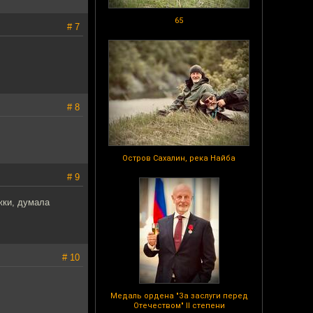
65
# 7
# 8
Остров Сахалин, река Найба
# 9
жки, думала
# 10
Медаль ордена "За заслуги перед
Отечеством" II степени