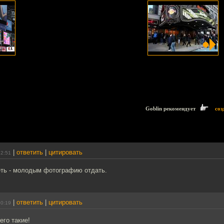
Goblin рекомендует
соз
|
ответить
|
цитировать
22:51
еть - молодым фотографию отдать.
|
ответить
|
цитировать
00:19
его такие!