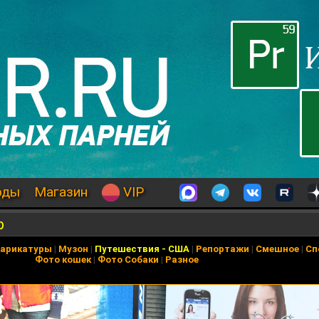
оды
Магазин
VIP
р
арикатуры
|
Музон
|
Путешествия
-
США
|
Репортажи
|
Смешное
|
Сп
Фото кошек
|
Фото Собаки
|
Разное