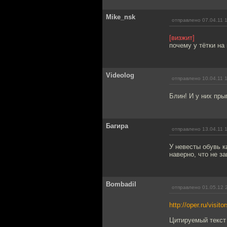
Mike_nsk
отправлено 07.04.11 
[визжит]
почему у тётки на
Videolog
отправлено 10.04.11 
Блин! И у них пры
Багира
отправлено 13.04.11 
У невесты обувь к
наверно, что не з
Bombadil
отправлено 01.05.12 
http://oper.ru/visito
Цитируемый текст 