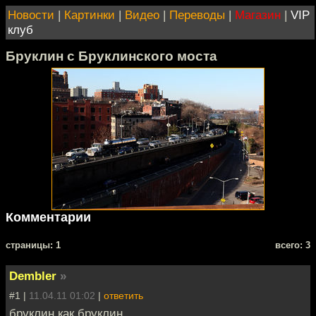
Новости
|
Картинки
|
Видео
|
Переводы
|
Магазин
|
VIP
клуб
Бруклин с Бруклинского моста
Комментарии
cтраницы: 1
всего: 3
Dembler
»
#1 |
11.04.11 01:02
|
ответить
бруклин как бруклин