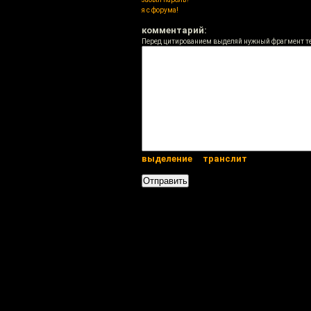
я с форума!
комментарий:
Перед цитированием выделяй нужный фрагмент т
выделение
транслит