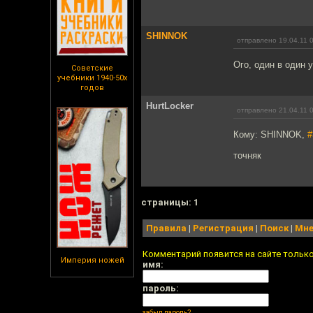
SHINNOK
отправлено 19.04.11 
Ого, один в один у
Советские
учебники 1940-50х
годов
HurtLocker
отправлено 21.04.11 
Кому: SHINNOK,
#
точняк
cтраницы: 1
Правила
|
Регистрация
|
Поиск
|
Мне
Комментарий появится на сайте тольк
Империя ножей
имя:
пароль:
забыл пароль?