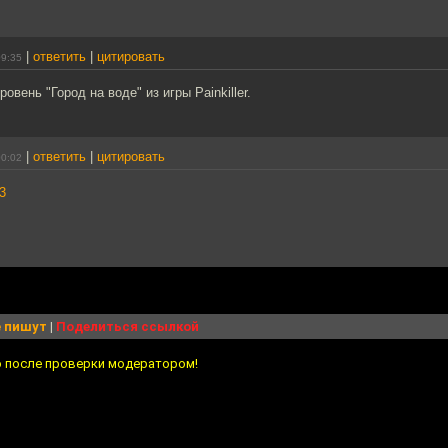
|
ответить
|
цитировать
09:35
ровень "Город на воде" из игры Painkiller.
|
ответить
|
цитировать
00:02
3
 пишут
|
Поделиться ссылкой
о после проверки модератором!