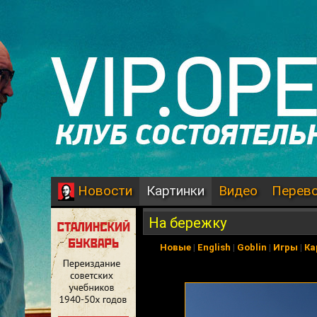
Картинки
Видео
Перев
Новости
На бережку
Новые
|
English
|
Goblin
|
Игры
|
Ка