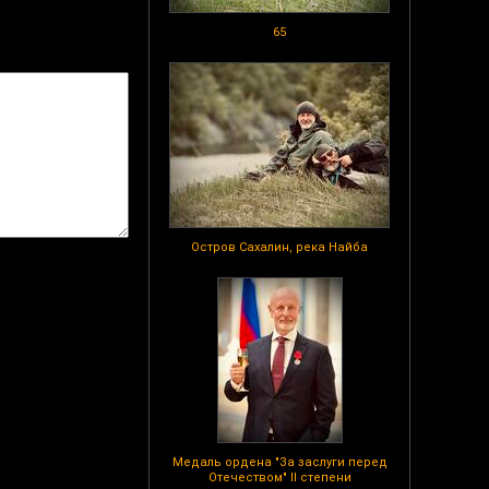
65
Остров Сахалин, река Найба
Медаль ордена "За заслуги перед
Отечеством" II степени