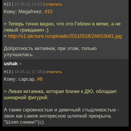
#12 |
18.05.11 14:53
|
ответить
Кому: Megafreez,
#10
> Теперь точно видно, что это Гоблин в кепке, а не
левый гражданин :)
>
http://s1.ipicture.ru/uploads/20110518/2A6S2b81.jpg
Добротность китаянок, при этом, только
улучшилась.
ushak
»
#13 |
18.05.11 17:38
|
ответить
Кому: capcap,
#8
> Левая китаянка, которая ближе к ДЮ, обладает
шикарной фигурой.
А также скромностью и девичьей стыдливостью -
эвон как самое интересное шляпкой прикрыла.
"Шляп сними!"(с)