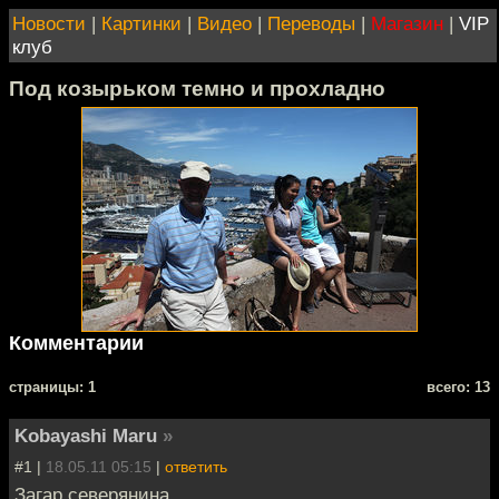
Новости
|
Картинки
|
Видео
|
Переводы
|
Магазин
|
VIP
клуб
Под козырьком темно и прохладно
Комментарии
cтраницы: 1
всего: 13
Kobayashi Maru
»
#1 |
18.05.11 05:15
|
ответить
Загар северянина