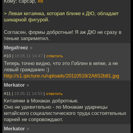
Кому: capcap,
#8
> Левая китаянка, которая ближе к ДЮ, обладает
шикарной фигурой.
Согласен, формы добротные! Я аж ДЮ не сразу в
теньке заприметил.
Megafreez
»
#10 |
18.05.11 14:47
|
ответить
Теперь точно видно, что это Гоблин в кепке, а не
левый гражданин :)
http://s1.ipicture.ru/uploads/20110518/2A6S2b81.jpg
Merkator
»
#11 |
18.05.11 14:53
|
ответить
Китаянки в Монаках добротные.
Оно не удивительно - по Монакам ударницы
китайского социалистического труда состоятельных
парней не сопровождают.
Merkator
»