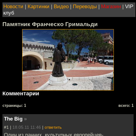
Новости
|
Картинки
|
Видео
|
Переводы
|
Магазин
|
VIP
клуб
Памятник Франческо Гримальди
Комментарии
cтраницы: 1
всего: 1
The Big
»
#1 |
18.05.11 11:46
|
ответить
Один из ранних, культурных европейцев-