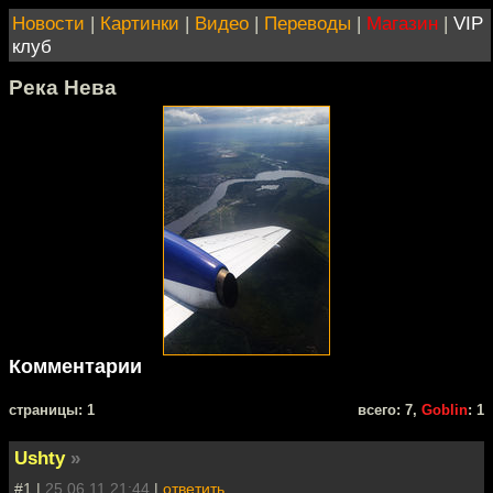
Новости
|
Картинки
|
Видео
|
Переводы
|
Магазин
|
VIP
клуб
Река Нева
Комментарии
cтраницы: 1
всего: 7,
Goblin
: 1
Ushty
»
#1 |
25.06.11 21:44
|
ответить