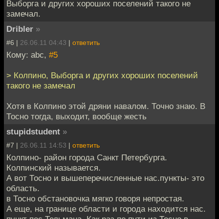
Выборга и других хороших поселений такого не
замечал.
Dribler
»
#6 |
26.06.11 04:43
|
ответить
Кому: abc,
#5
> Колпино, Выборга и других хороших поселений
такого не замечал
Хотя в Колпино этой дряни навалом. Точно знаю. В
Тосно тогда, выходит, вообще жесть
stupidstudent
»
#7 |
26.06.11 14:53
|
ответить
Колпино- район города Санкт Петербурга.
Колпинский называется.
А вот Тосно и вышеперечисленные нас.пункты- это
область.
в Тосно обстановочка мягко говоря непростая.
А еще, на границе области и города находится нас.