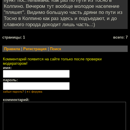
пункт пос.Тельмана. Как раз по пути из Тосно в
Колпино. Вечером тут вообще молодое население
"пляшет". Видимо большую часть дряни по пути из
Тосно в Колпино как раз здесь и подъедают, и до
славного города доходит лишь часть..:)
cтраницы: 1
всего: 7
Правила
|
Регистрация
|
Поиск
Комментарий появится на сайте только после проверки
модератором!
имя:
пароль:
забыл пароль?
|
я с форума
комментарий: