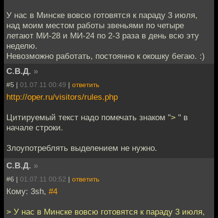
У нас в Минске вовсю готовятся к параду 3 июля,
над моим местом работы звеньями по четыре
летают МИ-28 и МИ-24 по 2-3 раза в день всю эту
неделю.
Невозможно работать, постоянно к окошку бегаю. :)
С.В.Д.
»
#5 |
01.07.11 00:49
|
ответить
http://oper.ru/visitors/rules.php
Цитируемый текст надо помечать знаком "
>
" в
начале строки.
Злоупотреблять выделением не нужно.
С.В.Д.
»
#6 |
01.07.11 00:52
|
ответить
Кому: 3sh,
#4
> У нас в Минске вовсю готовятся к параду 3 июля,