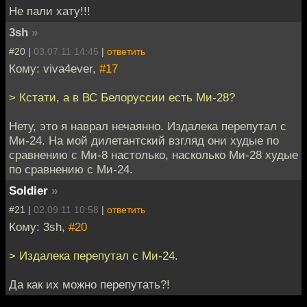
Не пали хату!!!
3sh
»
#20 |
03.07.11 14:45
|
ответить
Кому: viva4ever,
#17
> Кстати, а в ВС Белоруссии есть Ми-28?
Нету, это я наврал нечаянно. Издалека перепутал с
Ми-24. На мой дилетантский взгляд они худые по
сравнению с Ми-8 настолько, насколько Ми-28 худые
по сравнению с Ми-24.
Soldier
»
#21 |
02.09.11 10:58
|
ответить
Кому: 3sh,
#20
> Издалека перепутал с Ми-24.
Да как их можно перепутать?!