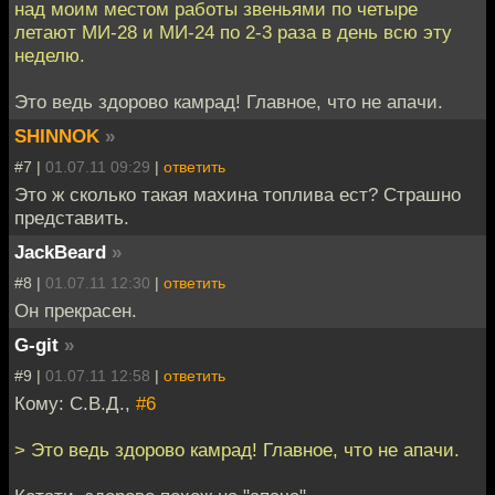
над моим местом работы звеньями по четыре
летают МИ-28 и МИ-24 по 2-3 раза в день всю эту
неделю.
Это ведь здорово камрад! Главное, что не апачи.
SHINNOK
»
#7 |
01.07.11 09:29
|
ответить
Это ж сколько такая махина топлива ест? Страшно
представить.
JackBeard
»
#8 |
01.07.11 12:30
|
ответить
Он прекрасен.
G-git
»
#9 |
01.07.11 12:58
|
ответить
Кому: С.В.Д.,
#6
> Это ведь здорово камрад! Главное, что не апачи.