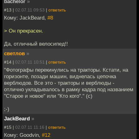
bachelor
»
#13 |
02.07.11 09:53
|
ответить
Кому: JackBeard,
#8
> Он прекрасен.
Да, отличный велосипед!!
светлов
»
#14 |
02.07.11 10:51
|
ответить
"Фотографы перекинулись на тракторы. Кстати, на
горизонте, позади машин, виднелась цепочка
верблюдов. Все это - тракторы и верблюды -
отлично укладывалось в рамку кадра под названием
"Старое и новое" или "Кто кого"." (с)
;-)
JackBeard
»
#15 |
02.07.11 11:16
|
ответить
Кому: Goodvin,
#12