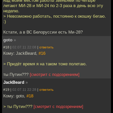
над моим местом работы звеньями по четыре
летают МИ-28 и МИ-24 по 2-3 раза в день всю эту
неделю.
> Невозможно работать, постоянно к окошку бегаю.
:)
Кстати, а в ВС Белоруссии есть Ми-28?
goto
»
#18 |
02.07.11 22:08
|
ответить
Кому: JackBeard,
#16
> Придёт время я на таком тоже полетаю.
ты Путин???
[смотрит с подозрением]
JackBeard
»
#19 |
02.07.11 22:28
|
ответить
Кому: goto,
#18
> ты Путин???
[смотрит с подозрением]