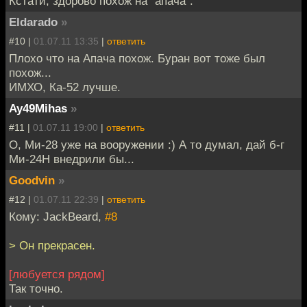
Кстати, здорово похож на "апача".
Eldarado
»
#10 |
01.07.11 13:35
|
ответить
Плохо что на Апача похож. Буран вот тоже был
похож...
ИМХО, Ка-52 лучше.
Ay49Mihas
»
#11 |
01.07.11 19:00
|
ответить
О, Ми-28 уже на вооружении :) А то думал, дай б-г
Ми-24Н внедрили бы...
Goodvin
»
#12 |
01.07.11 22:39
|
ответить
Кому: JackBeard,
#8
> Он прекрасен.
[любуется рядом]
Так точно.