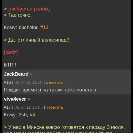
>
[любуется рядом]
> Так точно.
Кому: bachelor,
#13
> Да, отличный велосипед!!
[рж0т]
БТП!!!
JackBeard
»
#16 |
02.07.11 11:18
|
ответить
Придёт время я на таком тоже полетаю.
viva4ever
»
#17 |
02.07.11 19:05
|
ответить
Кому: 3sh,
#4
> У нас в Минске вовсю готовятся к параду 3 июля,