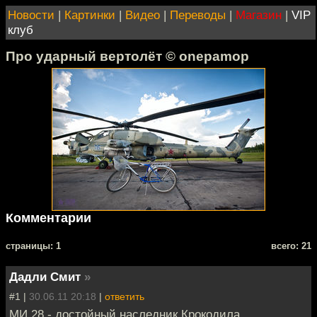
Новости
|
Картинки
|
Видео
|
Переводы
|
Магазин
|
VIP
клуб
Про ударный вертолёт © onepamop
Комментарии
cтраницы: 1
всего: 21
Дадли Смит
»
#1 |
30.06.11 20:18
|
ответить
МИ 28 - достойный наследник Крокодила