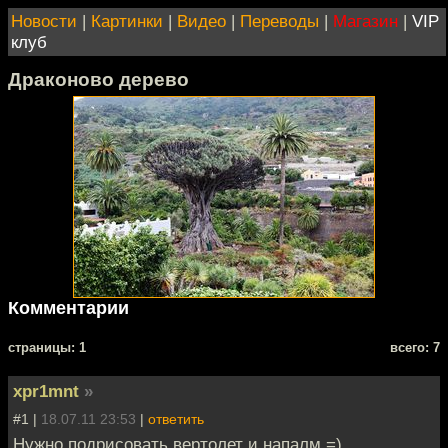
Новости
|
Картинки
|
Видео
|
Переводы
|
Магазин
|
VIP
клуб
Драконово дерево
Комментарии
cтраницы: 1
всего: 7
xpr1mnt
»
#1 |
18.07.11 23:53
|
ответить
Нужно подрисовать вертолет и напалм =)