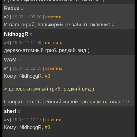
Redux
»
#2 |
19.07.11 05:20
|
ответить
И валькирий, валькирий не забыть включить!
NidhoggR
»
#3 |
19.07.11 11:09
|
ответить
дерево-атомный гриб. редкий вид )
WAM
»
#4 |
19.07.11 12:15
|
ответить
Кому: NidhoggR,
#3
> дерево-атомный гриб. редкий вид )
Говорят, это старейший живой организм на планете.
sherl
»
#5 |
19.07.11 12:17
|
ответить
Кому: NidhoggR,
#3