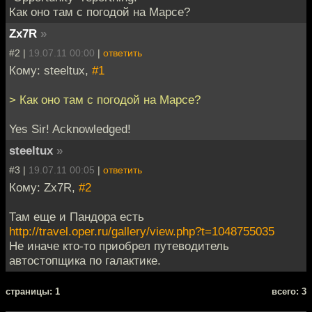
Как оно там с погодой на Марсе?
Zx7R
»
#2 |
19.07.11 00:00
|
ответить
Кому: steeltux,
#1
> Как оно там с погодой на Марсе?
Yes Sir! Acknowledged!
steeltux
»
#3 |
19.07.11 00:05
|
ответить
Кому: Zx7R,
#2
Там еще и Пандора есть
http://travel.oper.ru/gallery/view.php?t=1048755035
Не иначе кто-то приобрел путеводитель
автостопщика по галактике.
cтраницы: 1
всего: 3