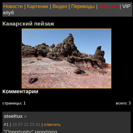
Новости
|
Картинки
|
Видео
|
Переводы
|
Магазин
|
VIP
клуб
Канарский пейзаж
Комментарии
cтраницы: 1
всего: 3
steeltux
»
#1 |
18.07.11 23:41
|
ответить
"Opportunity" reportning.