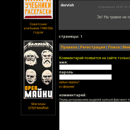
dervish
отправлено 19.07.11 
Эх! На травке не 
Советские
учебники 1940-50х
годов
cтраницы: 1
Правила
|
Регистрация
|
Поиск
|
Мне
Комментарий появится на сайте тольк
имя:
пароль:
забыл пароль?
я с форума!
комментарий:
Перед цитированием выделяй нужный фрагмент т
Магазин
ОПЕРМАЙКИ