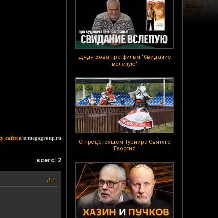
Дядя Вова про фильм "Свидание
вслепую"
ку сайтов
в megagroup.ru
О предстоящем Турнире Святого
Георгия
всего: 2
# 1