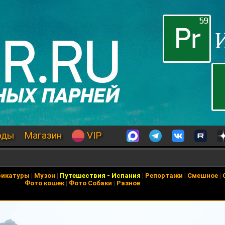
оды
Магазин
VIP
рикатуры
|
Музон
|
Путешествия
-
Испания
|
Репортажи
|
Смешное
|
Фото кошек
|
Фото Собаки
|
Разное