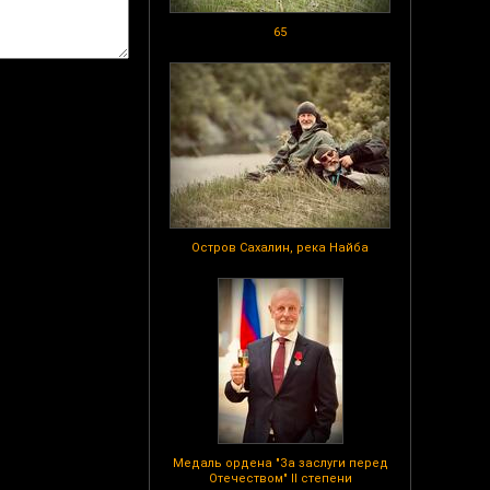
65
Остров Сахалин, река Найба
Медаль ордена "За заслуги перед
Отечеством" II степени