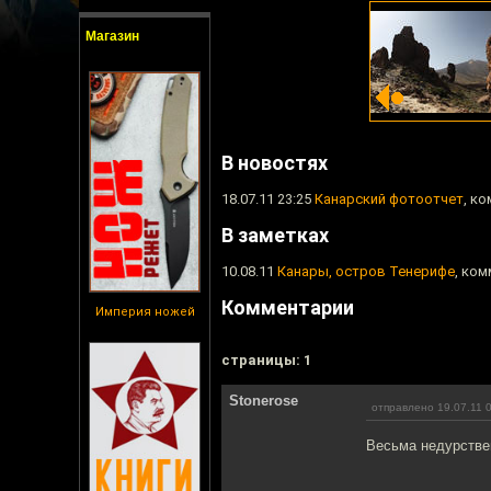
Магазин
В новостях
18.07.11 23:25
Канарский фотоотчет
, к
В заметках
10.08.11
Канары, остров Тенерифе
, ком
Комментарии
Империя ножей
cтраницы: 1
Stonerose
отправлено 19.07.11 
Весьма недурстве