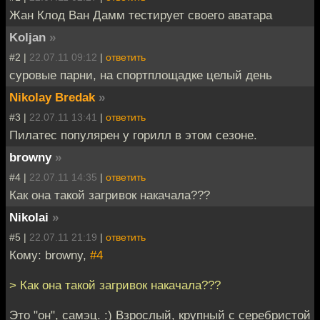
Жан Клод Ван Дамм тестирует своего аватара
Koljan
»
#2 |
22.07.11 09:12
|
ответить
суровые парни, на спортплощадке целый день
Nikolay Bredak
»
#3 |
22.07.11 13:41
|
ответить
Пилатес популярен у горилл в этом сезоне.
browny
»
#4 |
22.07.11 14:35
|
ответить
Как она такой загривок накачала???
Nikolai
»
#5 |
22.07.11 21:19
|
ответить
Кому: browny,
#4
> Как она такой загривок накачала???
Это "он", самэц. :) Взрослый, крупный с серебристой