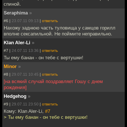
спиной.
Seraphima
»
#6 |
23.07.11 09:13
|
ответить
Нахожу заднюю часть туловища у самцов горилл
вполне сексапильной. Не поймите неправильно.
Klan Aler-Li
»
#7 |
24.07.11 13:36
|
ответить
Ты ему банан - он тебе с вертушки!
Minor
»
#8 |
29.07.11 10:45
|
ответить
[на всякий случай поздравляет Гошу с днем
рождения]
Hedgehog
»
#9 |
29.07.11 23:50
|
ответить
Кому: Klan Aler-Li,
#7
> Ты ему банан - он тебе с вертушки!