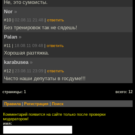
Не, это сумоисты.
Nor
»
#10 |
02.08.11 21:48
|
ответить
Без тренировок так не сядешь!
Palan
»
#11 |
18.08.11 09:48
|
ответить
Хорошая разтяжка.
karabusea
»
#12 |
23.08.11 23:09
|
ответить
Чисто наши депутаты в госдуме!!!
cтраницы: 1
всего: 12
Правила
|
Регистрация
|
Поиск
Комментарий появится на сайте только после проверки
модератором!
имя: