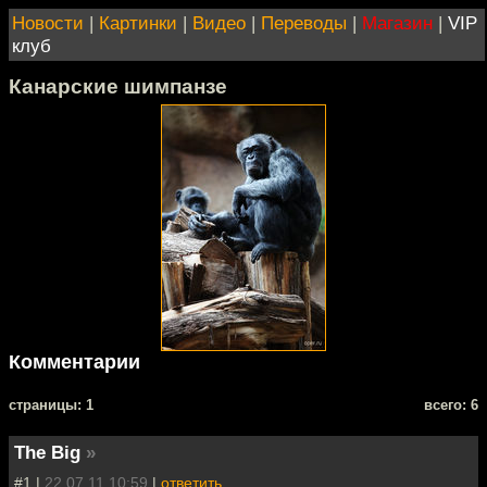
Новости
|
Картинки
|
Видео
|
Переводы
|
Магазин
|
VIP
клуб
Канарские шимпанзе
Комментарии
cтраницы: 1
всего: 6
The Big
»
#1 |
22.07.11 10:59
|
ответить