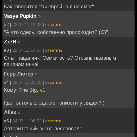
Как говорится "ты еврей, а я не смог".
Vasya Pupkin
»
#2 |
22.07.11 12:09
|
ответить
"А что сдесь, собственно происходит? (С)"
Zx7R
»
#3 |
22.07.11 14:54
|
ответить
Слы, пацанчик! Семки есть? Отсыпь наманым
пацанам ннна!
Герр Люгер
»
#4 |
22.07.11 20:25
|
ответить
Кому: The Big,
#1
Где ты только эдакие тонкости углядел?;)
Allex
»
#5 |
24.07.11 06:52
|
ответить
Авторитетный з/к на лесоповале.