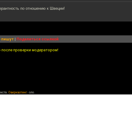
ерантность по отношению к Швеции!
 пишут
|
Поделиться ссылкой
о после проверки модератором!
екста.
Оверквотинг
- зло.