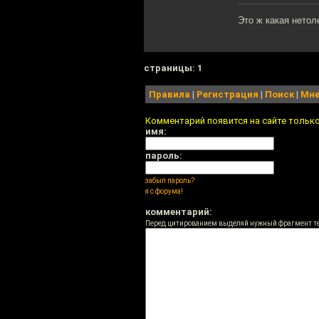
Это ж какая нетол
cтраницы: 1
Правила
|
Регистрация
|
Поиск
|
Мне
Комментарий появится на сайте тольк
имя:
пароль:
забыл пароль?
я с форума!
комментарий:
Перед цитированием выделяй нужный фрагмент т