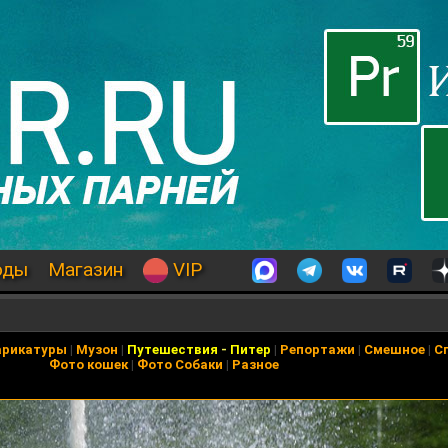
оды
Магазин
VIP
арикатуры
|
Музон
|
Путешествия
-
Питер
|
Репортажи
|
Смешное
|
С
Фото кошек
|
Фото Собаки
|
Разное