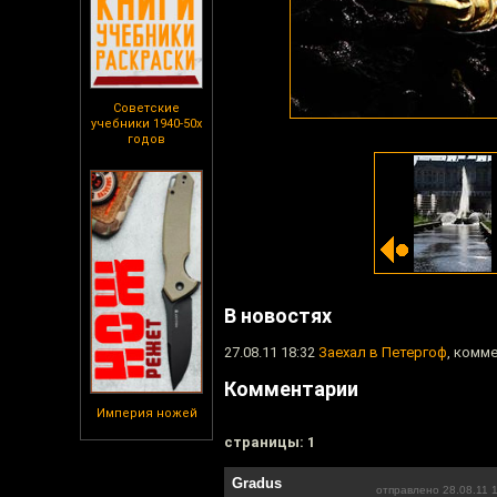
Советские
учебники 1940-50х
годов
В новостях
27.08.11 18:32
Заехал в Петергоф
, комм
Комментарии
Империя ножей
cтраницы: 1
Gradus
отправлено 28.08.11 