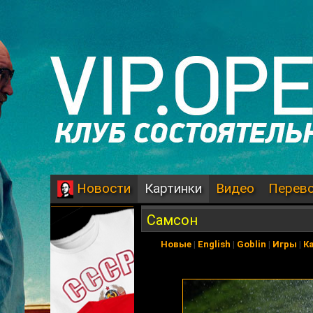
Картинки
Видео
Перев
Новости
Самсон
Новые
|
English
|
Goblin
|
Игры
|
К