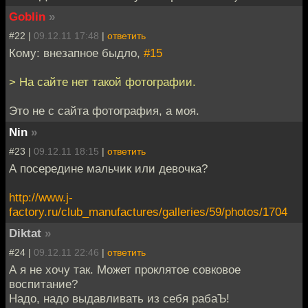
Goblin
»
#22 |
09.12.11 17:48
|
ответить
Кому: внезапное быдло,
#15
> На сайте нет такой фотографии.
Это не с сайта фотография, а моя.
Nin
»
#23 |
09.12.11 18:15
|
ответить
А посередине мальчик или девочка?
http://www.j-
factory.ru/club_manufactures/galleries/59/photos/1704
Diktat
»
#24 |
09.12.11 22:46
|
ответить
А я не хочу так. Может проклятое совковое
воспитание?
Надо, надо выдавливать из себя рабаЪ!