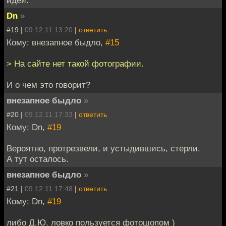
Dn
»
#19 |
09.12.11 13:20
|
ответить
Кому: внезапное быдло,
#15
> На сайте нет такой фотографии.
И о чем это говорит?
внезапное быдло
»
#20 |
09.12.11 17:33
|
ответить
Кому: Dn,
#19
Вероятно, протрезвели, и устыдившись, стерли.
А тут осталось.
внезапное быдло
»
#21 |
09.12.11 17:48
|
ответить
Кому: Dn,
#19
либо Д.Ю. ловко пользуется фотошопом )