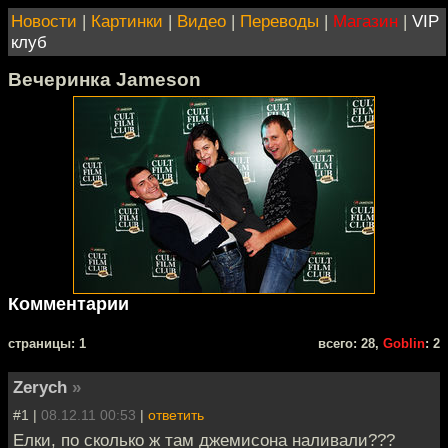
Новости
|
Картинки
|
Видео
|
Переводы
|
Магазин
|
VIP
клуб
Вечеринка Jameson
Комментарии
cтраницы: 1
всего: 28,
Goblin
: 2
Zerych
»
#1 |
08.12.11 00:53
|
ответить
Елки, по сколько ж там джемисона наливали???