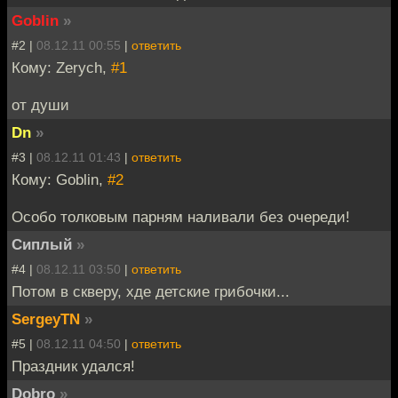
Goblin
»
#2 |
08.12.11 00:55
|
ответить
Кому: Zerych,
#1
от души
Dn
»
#3 |
08.12.11 01:43
|
ответить
Кому: Goblin,
#2
Особо толковым парням наливали без очереди!
Сиплый
»
#4 |
08.12.11 03:50
|
ответить
Потом в скверу, хде детские грибочки...
SergeyTN
»
#5 |
08.12.11 04:50
|
ответить
Праздник удался!
Dobro
»