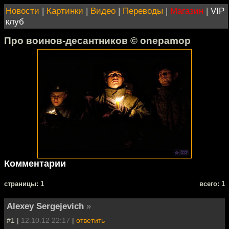
Новости
|
Картинки
|
Видео
|
Переводы
|
Магазин
|
VIP
клуб
Про воинов-десантников © onepamop
Комментарии
cтраницы: 1
всего: 1
Alexey Sergejevich
»
#1 |
12.10.12 22:17
|
ответить