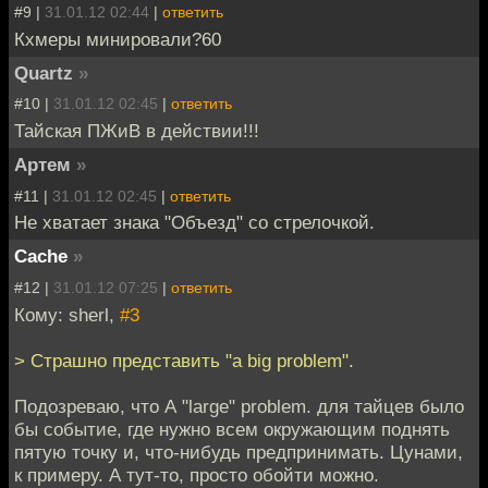
#9 |
31.01.12 02:44
|
ответить
Кхмеры минировали?60
Quartz
»
#10 |
31.01.12 02:45
|
ответить
Тайская ПЖиВ в действии!!!
Артем
»
#11 |
31.01.12 02:45
|
ответить
Не хватает знака "Объезд" со стрелочкой.
Cache
»
#12 |
31.01.12 07:25
|
ответить
Кому: sherl,
#3
> Страшно представить "a big problem".
Подозреваю, что А "large" problem. для тайцев было
бы событие, где нужно всем окружающим поднять
пятую точку и, что-нибудь предпринимать. Цунами,
к примеру. А тут-то, просто обойти можно.