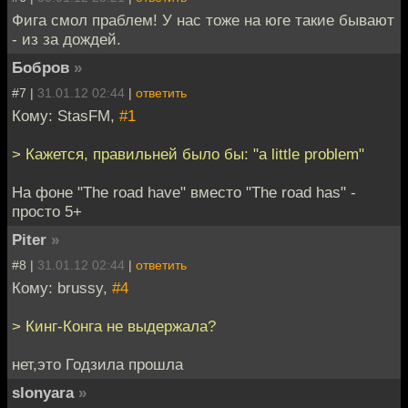
Фига смол праблем! У нас тоже на юге такие бывают
- из за дождей.
Бобров
»
#7 |
31.01.12 02:44
|
ответить
Кому: StasFM,
#1
> Кажется, правильней было бы: "a little problem"
На фоне "The road have" вместо "The road has" -
просто 5+
Piter
»
#8 |
31.01.12 02:44
|
ответить
Кому: brussy,
#4
> Кинг-Конга не выдержала?
нет,это Годзила прошла
slonyara
»