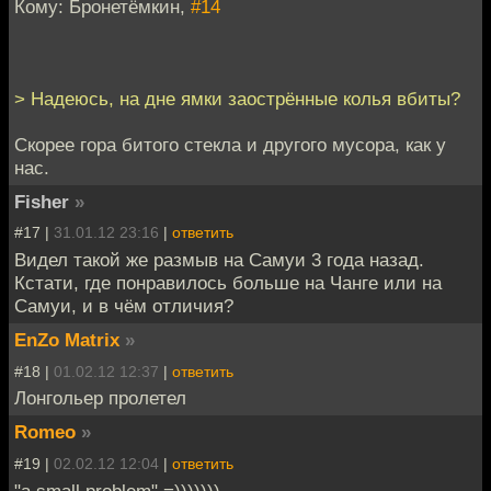
Кому: Бронетёмкин,
#14
> Надеюсь, на дне ямки заострённые колья вбиты?
Скорее гора битого стекла и другого мусора, как у
нас.
Fisher
»
#17 |
31.01.12 23:16
|
ответить
Видел такой же размыв на Самуи 3 года назад.
Кстати, где понравилось больше на Чанге или на
Самуи, и в чём отличия?
EnZo Matrix
»
#18 |
01.02.12 12:37
|
ответить
Лонгольер пролетел
Romeo
»
#19 |
02.02.12 12:04
|
ответить
"a small problem" =)))))))