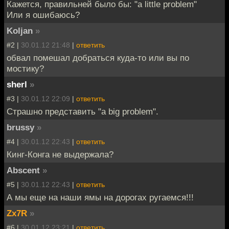
Кажется, правильней было бы: "a little problem"
Или я ошибаюсь?
Koljan
»
#2 |
30.01.12 21:48
|
ответить
обвал помешал добраться куда-то или вы по
мостику?
sherl
»
#3 |
30.01.12 22:09
|
ответить
Страшно представить "a big problem".
brussy
»
#4 |
30.01.12 22:43
|
ответить
Кинг-Конга не выдержала?
Abscent
»
#5 |
30.01.12 22:43
|
ответить
А мы еще на наши ямы на дорогах ругаемся!!!
Zx7R
»
#6 |
30.01.12 23:21
|
ответить