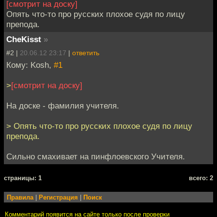
[смотрит на доску]
Опять что-то про русских плохое судя по лицу
препода.
CheKisst
»
#2 |
20.06.12 23:17
|
ответить
Кому: Kosh,
#1
>
[смотрит на доску]
На доске - фамилия учителя.
> Опять что-то про русских плохое судя по лицу
препода.
Сильно смахивает на пинфлоевского Учителя.
cтраницы: 1
всего: 2
Правила
|
Регистрация
|
Поиск
Комментарий появится на сайте только после проверки