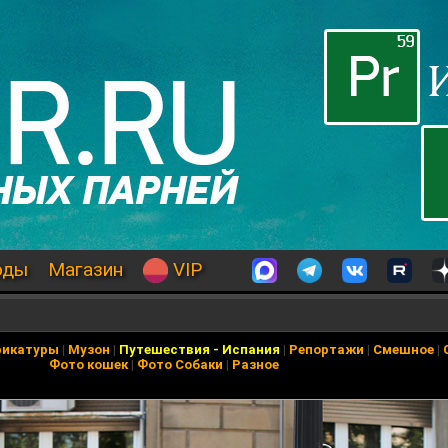
оды
Магазин
VIP
рикатуры
|
Музон
|
Путешествия
-
Испания
|
Репортажи
|
Смешное
|
Фото кошек
|
Фото Собаки
|
Разное