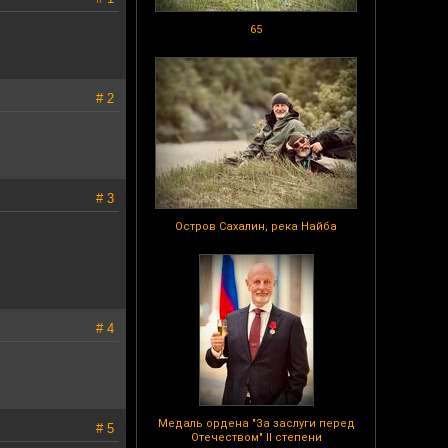
65
# 2
# 3
Остров Сахалин, река Найба
# 4
Медаль ордена "За заслуги перед
# 5
Отечеством" II степени