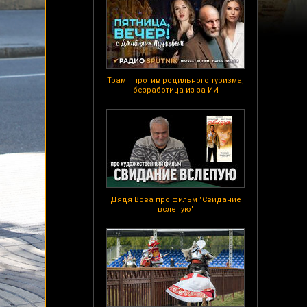
Трамп против родильного туризма,
безработица из-за ИИ
Дядя Вова про фильм "Свидание
вслепую"