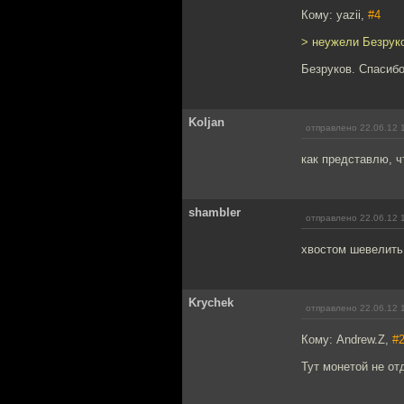
Кому: yazii,
#4
> неужели Безрук
Безруков. Спасибо
Koljan
отправлено 22.06.12 
как представлю, ч
shambler
отправлено 22.06.12 
хвостом шевелить
Krychek
отправлено 22.06.12 
Кому: Andrew.Z,
#
Тут монетой не о