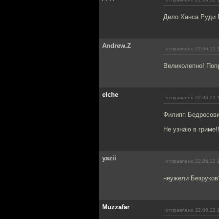
Дело Ханса Руди Г
Andrew.Z
отправлено 22.06.12 
Великолепно! Попр
elche
отправлено 22.06.12 
Филипп Бедросови
Не узнаю в гриме!!
yazii
отправлено 22.06.12 
неужели Безруков
Muzzafar
отправлено 22.06.12 