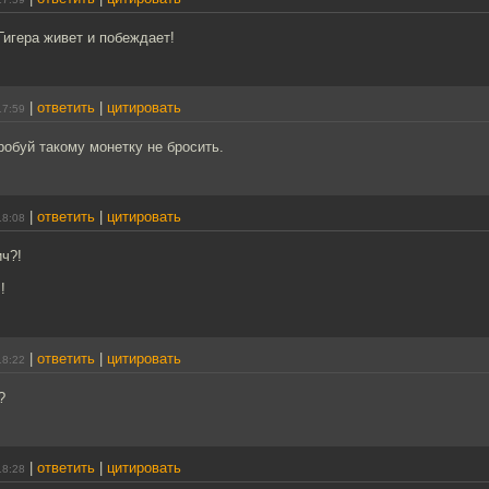
игера живет и побеждает!
|
ответить
|
цитировать
17:59
обуй такому монетку не бросить.
|
ответить
|
цитировать
18:08
ч?!
!
|
ответить
|
цитировать
18:22
?
|
ответить
|
цитировать
18:28