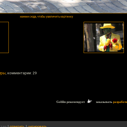
нажми сюда, чтобы увеличить картинку
уры
, комментарии: 29
Goblin рекомендует
заказывать
разработ
|
ответить
|
цитировать
17:59