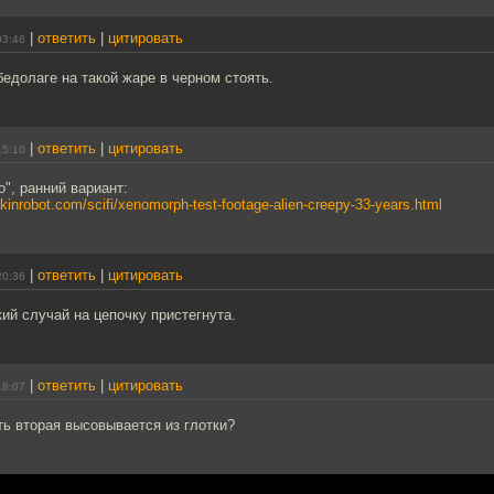
|
ответить
|
цитировать
03:46
бедолаге на такой жаре в черном стоять.
|
ответить
|
цитировать
15:10
", ранний вариант:
akinrobot.com/scifi/xenomorph-test-footage-alien-creepy-33-years.html
|
ответить
|
цитировать
20:36
кий случай на цепочку пристегнута.
|
ответить
|
цитировать
18:07
ь вторая высовывается из глотки?