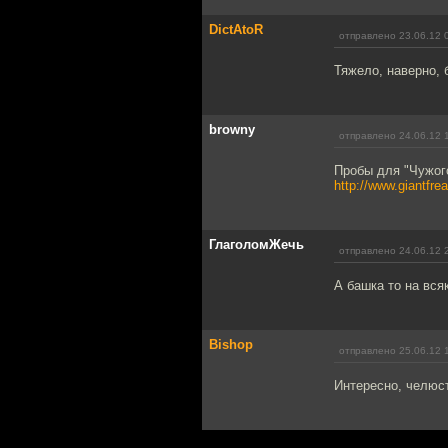
DictAtoR
отправлено 23.06.12 
Тяжело, наверно, 
browny
отправлено 24.06.12 
Пробы для "Чужого
http://www.giantfre
ГлаголомЖечь
отправлено 24.06.12 
А башка то на вся
Bishop
отправлено 25.06.12 
Интересно, челюст