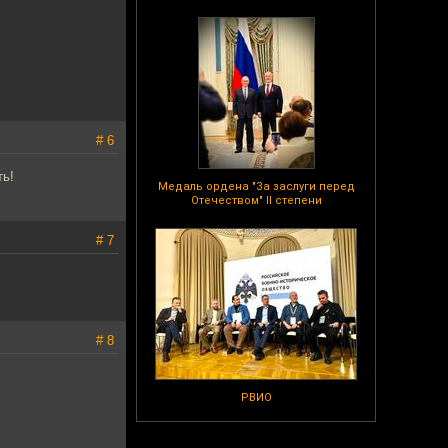
# 6
ть!
Медаль ордена "За заслуги перед
Отечеством" II степени
# 7
# 8
РВИО