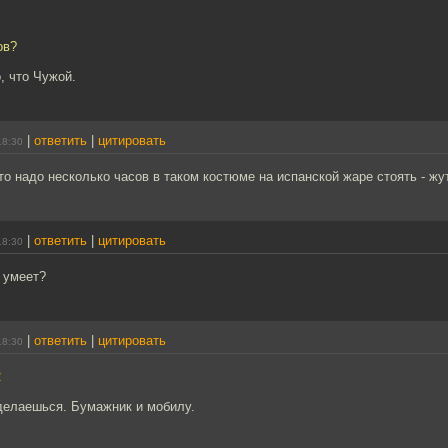
ов?
, что Чужой.
|
ответить
|
цитировать
18:30
то надо несколько часов в таком костюме на испанской жаре стоять - жу
|
ответить
|
цитировать
18:30
 умеет?
|
ответить
|
цитировать
18:30
2
тделаешься. Бумажник и мобилу.