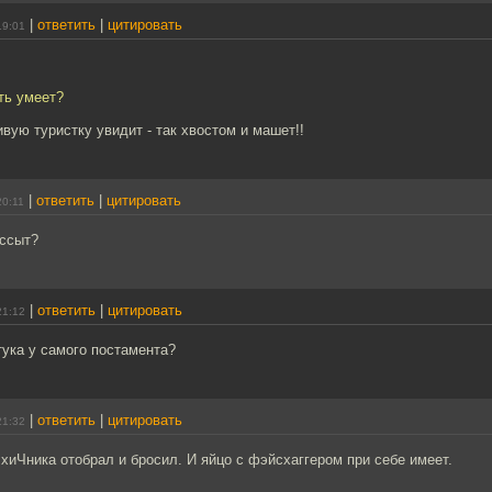
|
ответить
|
цитировать
19:01
ть умеет?
ивую туристку увидит - так хвостом и машет!!
|
ответить
|
цитировать
20:11
 ссыт?
|
ответить
|
цитировать
21:12
тука у самого постамента?
|
ответить
|
цитировать
21:32
хиЧника отобрал и бросил. И яйцо с фэйсхаггером при себе имеет.