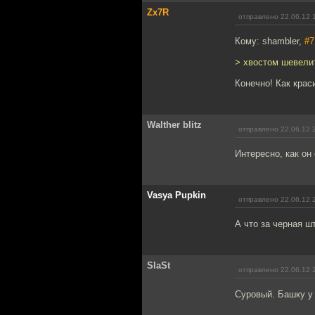
Zx7R
отправлено 22.06.12 
Кому: shambler,
#7
> хвостом шевели
Конечно! Как крас
Walther blitz
отправлено 22.06.12 
Интересно, как он
Vasya Pupkin
отправлено 22.06.12 
А что за черная ш
SlaSt
отправлено 22.06.12 
Суровый. Башку у 