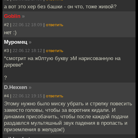
а вот это хер без башки - он что, тоже живой?
Goblin
»
#2 |
22.06.12 18:09
|
ответить
нет :)
Муромец
»
#3 |
22.06.12 18:12
|
ответить
*смотрит на ж0лтую букву эМ нарисованную на
дереве*
?
D.Hexxen
»
#4 |
22.06.12 19:15
|
ответить
Этому нужно было миску убрать и стрелку повесить
заместо головы, чтобы за воротник кидали. И
динамик присобачить, чтобы после каждой подачи
раздавлся мультяшный звук падения в пропасть и
приземления в желудок!)