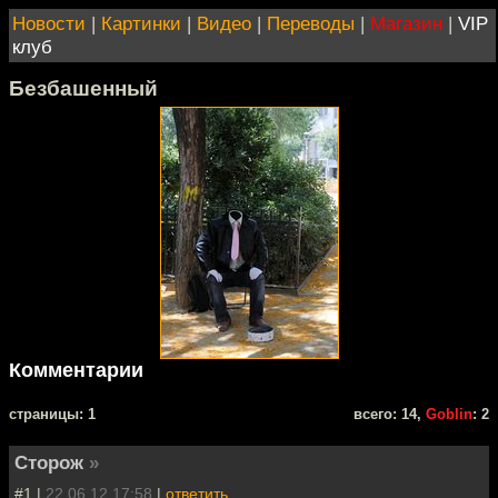
Новости
|
Картинки
|
Видео
|
Переводы
|
Магазин
|
VIP
клуб
Безбашенный
Комментарии
cтраницы: 1
всего: 14,
Goblin
: 2
Сторож
»
#1 |
22.06.12 17:58
|
ответить