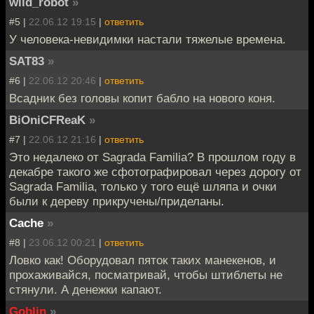
wild_robot
»
#5 |
22.06.12 19:15
|
ответить
У человека-невидимки настали тяжелые времена.
SAT83
»
#6 |
22.06.12 20:46
|
ответить
Всадник без головы копит бабло на нового коня.
BiOniCFReaK
»
#7 |
22.06.12 21:16
|
ответить
Это недалеко от Sagrada Familia? В прошлом году в
декабре такого же сфотографировал через дорогу от
Sagrada Familia, только у того ещё шляпа и очки
были к дереву прикручены/приделаны.
Cache
»
#8 |
23.06.12 00:21
|
ответить
Ловко как! Оборудовал пяток таких манекенов, и
прохаживайся, посматривай, чтобы штиблеты не
стянули. А денежки капают.
Goblin
»