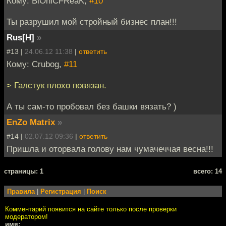
Кому: BiOniCFReaK,
#10
Ты разрушил мой стройный бизнес план!!!
Rus[H]
»
#13 |
24.06.12 11:38
|
ответить
Кому: Crubog,
#11
> Галстук плохо повязан.
А ты сам-то пробовал без башки вязать? )
EnZo Matrix
»
#14 |
02.07.12 09:36
|
ответить
Пришла и оторвала голову нам чумачеччая весна!!!
cтраницы: 1
всего: 14
Правила
|
Регистрация
|
Поиск
Комментарий появится на сайте только после проверки
модератором!
имя: