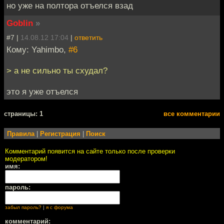
но уже на полтора отъелся взад
Goblin
»
#7 |
14.08.12 17:04
|
ответить
Кому: Yahimbo,
#6
> а не сильно ты схудал?
это я уже отъелся
cтраницы: 1
все комментарии
Правила
|
Регистрация
|
Поиск
Комментарий появится на сайте только после проверки
модератором!
имя:
пароль:
забыл пароль?
|
я с форума
комментарий: