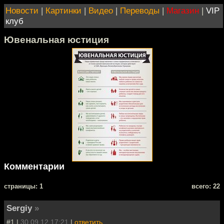
Новости
|
Картинки
|
Видео
|
Переводы
|
Магазин
|
VIP
клуб
Ювенальная юстиция
Комментарии
cтраницы: 1
всего: 22
Sergiy
»
#1 |
30.09.12 17:21
|
ответить