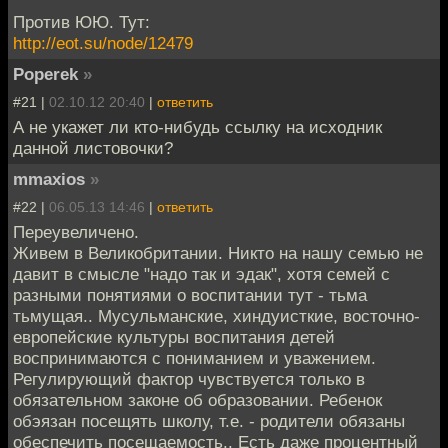
Против ЮЮ. Тут:
http://eot.su/node/12479
Poperek
»
#21 |
02.10.12 20:40
|
ответить
А не укажет ли кто-нибудь ссылку на исходник
данной листовочки?
mmaxios
»
#22 |
06.05.13 14:46
|
ответить
Переувеличено.
Живем в Великобритании. Никто на нашу семью не
давит в смысле "надо так и эдак", хотя семей с
разными понятиями о воспитании тут - тьма
тьмущая.. Мусульманские, хиндуисткие, восточно-
европейские культуры воспитания детей
воспринимаются с пониманием и уважением.
Регулирующий фактор чувствуется только в
обязательном законе об образовании. Ребенок
обэязан посещять школу, т.е. - родители обязаны
обеспечить посещаемость.. Есть даже процентный