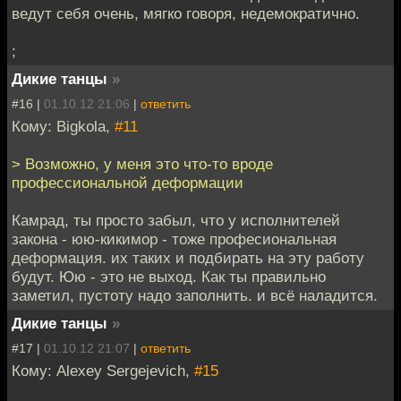
ведут себя очень, мягко говоря, недемократично.
;
Дикие танцы
»
#16 |
01.10.12 21:06
|
ответить
Кому: Bigkola,
#11
> Возможно, у меня это что-то вроде
профессиональной деформации
Камрад, ты просто забыл, что у исполнителей
закона - юю-кикимор - тоже професиональная
деформация. их таких и подбирать на эту работу
будут. Юю - это не выход. Как ты правильно
заметил, пустоту надо заполнить. и всё наладится.
Дикие танцы
»
#17 |
01.10.12 21:07
|
ответить
Кому: Alexey Sergejevich,
#15