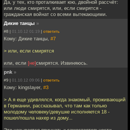
Да, у тех, кто проталкивает юю, двойной рассчёт:
или люди смирятся, или, если смирятся -
гражданская войнат со всеми вытекающими.
Дикие танцы
»
#8 |
01.10.12 01:19
|
ответить
Кому: Дикие танцы,
#7
> или, если смирятся
или, если
[не]
смирятся. Извиняюсь.
pnk
»
#9 |
01.10.12 09:06
|
ответить
Кому: kingslayer,
#3
> А я еще удивлялся, когда знакомый, проживающий
в Германии, рассказывал, что там как только
молодому человеку/девушке исполняется 18 -
пошел/пошла нахер из дому...