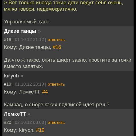
> Вот только иногда такие дети ведут себя очень,
мягко говоря, недемократично.
Управляемый хаос.
Дикие танцы
»
#18 |
01.10.12 21:12
|
ответить
Кому: Дикие танцы,
#16
Да что ж такое, опять шифт заело, простите за точки
вместо запятых.
kirych
»
#19 |
01.10.12 23:19
|
ответить
Кому: ЛемкеТТ,
#4
Камрад, о сборе каких подписей идёт речь?
ЛемкеТТ
»
#20 |
02.10.12 00:03
|
ответить
Кому: kirych,
#19