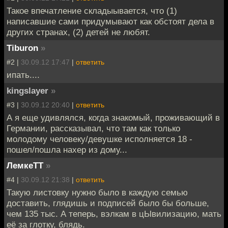
Такое впечатление складыывается, что (1)
написавшие сами придумывают как обстоят дела в
других странах, (2) детей не любят.
Tiburon
»
#2 |
30.09.12 17:47
|
ответить
ипать....
kingslayer
»
#3 |
30.09.12 20:40
|
ответить
А я еще удивлялся, когда знакомый, проживающий в
Германии, рассказывал, что там как только
молодому человеку/девушке исполняется 18 -
пошел/пошла нахер из дому...
ЛемкеТТ
»
#4 |
30.09.12 21:38
|
ответить
Такую листовку нужно было в каждую семью
доставить, глядишь и подписей было бы больше,
чем 135 тыс. А теперь, вэлкам в цЫвилизацию, мать
её за глотку, блядь.