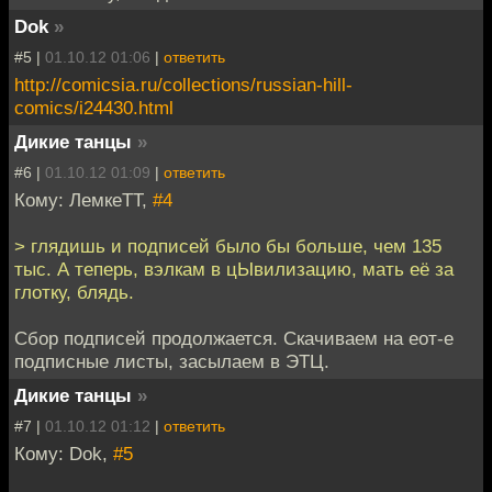
Dok
»
#5 |
01.10.12 01:06
|
ответить
http://comicsia.ru/collections/russian-hill-
comics/i24430.html
Дикие танцы
»
#6 |
01.10.12 01:09
|
ответить
Кому: ЛемкеТТ,
#4
> глядишь и подписей было бы больше, чем 135
тыс. А теперь, вэлкам в цЫвилизацию, мать её за
глотку, блядь.
Сбор подписей продолжается. Скачиваем на еот-е
подписные листы, засылаем в ЭТЦ.
Дикие танцы
»
#7 |
01.10.12 01:12
|
ответить
Кому: Dok,
#5