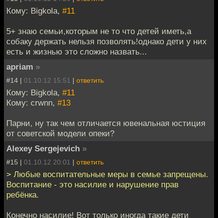
Кому: Bigkola,
#11
5+ знаю семьи,которым не то что детей иметь,а
собаку держать нельзя позволять!однако дети у них
есть и жизнью это сложно назвать...
apriam
»
#14 |
01.10.12 15:51
|
ответить
Кому: Bigkola,
#11
Кому: crwnn,
#13
Парни, ну так чем отличается ювенальная юстиция
от советской модели опеки?
Alexey Sergejevich
»
#15 |
01.10.12 20:01
|
ответить
> Любые воспитательные меры в семье запрещены.
Воспитание - это насилие и нарушение прав
ребёнка.
Конечно насилие! Вот только иногда такие дети