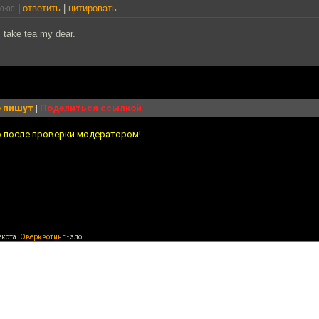
|
ответить
|
цитировать
10:00
 I take tea my dear.
 пишут
|
Поделиться ссылкой
о после проверки модератором!
екста.
Оверквотинг
- зло.