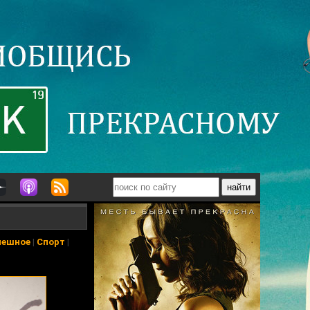
мешное
|
Спорт
|