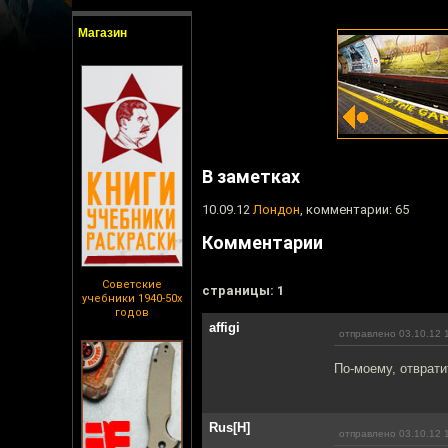
Магазин
В заметках
10.09.12
Лондон
, комментарии: 65
Комментарии
Советские
cтраницы: 1
учебники 1940-50х
годов
affigi
отправлено 03.10.12 
По-моему, отврати
Rus[H]
отправлено 03.10.12 