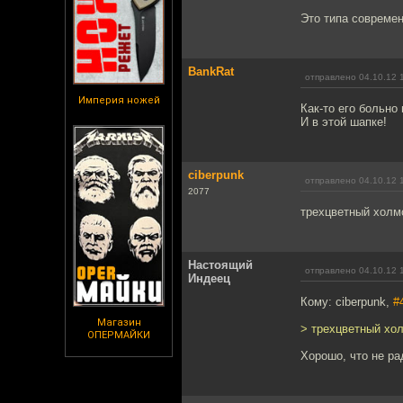
Это типа совреме
BankRat
отправлено 04.10.12 
Империя ножей
Как-то его больно 
И в этой шапке!
ciberpunk
отправлено 04.10.12 
2077
трехцветный холм
Настоящий
отправлено 04.10.12 
Индеец
Кому: ciberpunk,
#
Магазин
> трехцветный хо
ОПЕРМАЙКИ
Хорошо, что не р