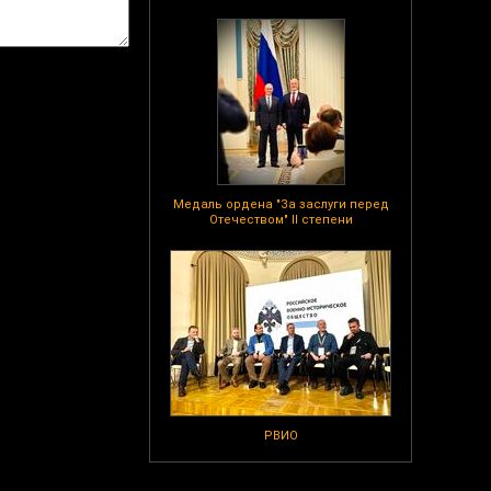
Медаль ордена "За заслуги перед
Отечеством" II степени
РВИО