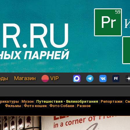
оды
Магазин
VIP
арикатуры
|
Музон
|
Путешествия
-
Великобритания
|
Репортажи
|
С
Фильмы
|
Фото кошек
|
Фото Собаки
|
Разное