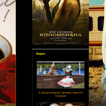
Видео
О предстоящем Турнире Святого
Георгия