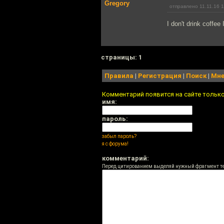
Gregory
отправлено 11.11.16 
I don't drink coffee
cтраницы: 1
Правила
|
Регистрация
|
Поиск
|
Мне
Комментарий появится на сайте тольк
имя:
пароль:
забыл пароль?
я с форума!
комментарий:
Перед цитированием выделяй нужный фрагмент т