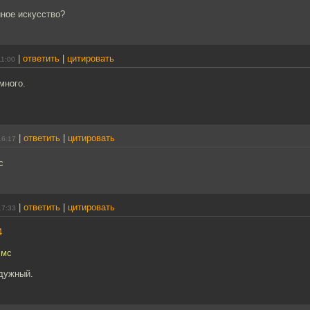
нное искусство?
|
ответить
|
цитировать
11:00
много.
|
ответить
|
цитировать
16:17
с
|
ответить
|
цитировать
17:33
4
лмс
адужный.