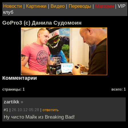
Новости
|
Картинки
|
Видео
|
Переводы
|
Магазин
|
VIP
клуб
GoPro3 (с) Данила Судомоин
Комментарии
cтраницы: 1
всего: 1
zartikk
»
#1 |
26.10.12 05:28
|
ответить
Ну чисто Майк из Breaking Bad!