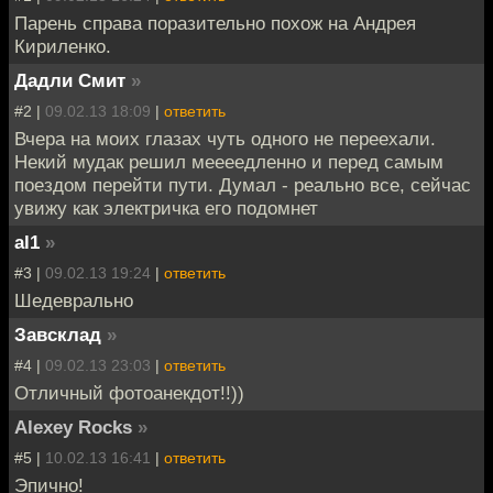
Парень справа поразительно похож на Андрея
Кириленко.
Дадли Смит
»
#2 |
09.02.13 18:09
|
ответить
Вчера на моих глазах чуть одного не переехали.
Некий мудак решил меееедленно и перед самым
поездом перейти пути. Думал - реально все, сейчас
увижу как электричка его подомнет
al1
»
#3 |
09.02.13 19:24
|
ответить
Шедеврально
Завсклад
»
#4 |
09.02.13 23:03
|
ответить
Отличный фотоанекдот!!))
Alexey Rocks
»
#5 |
10.02.13 16:41
|
ответить
Эпично!