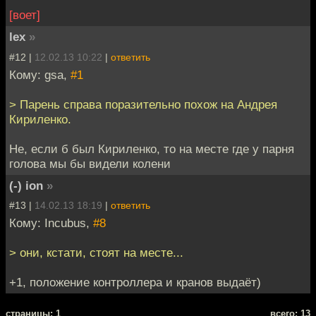
[воет]
lex
»
#12 |
12.02.13 10:22
|
ответить
Кому: gsa,
#1
> Парень справа поразительно похож на Андрея
Кириленко.
Не, если б был Кириленко, то на месте где у парня
голова мы бы видели колени
(-) ion
»
#13 |
14.02.13 18:19
|
ответить
Кому: Incubus,
#8
> они, кстати, стоят на месте...
+1, положение контроллера и кранов выдаёт)
cтраницы: 1
всего: 13