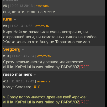
#8 |
10.02.13 20:13
|
ответить
они, кстати, стоят на месте...
Kirill
»
#9 |
11.02.13 14:53
|
ответить
Киру Найтли раздавили очень невзрачно, ни
оторванной ноги, ни намотанных кишок на колёса.
Жалко конечно что Анну не Тарантино снимал.
Sergzerg
»
#10 |
11.02.13 17:34
|
ответить
Сразу вспоминается древнее квейкерское:
aHHa_KaPeHuHa was railed by PARAVOZ
[RJD]
.
russo marinero
»
#11 |
11.02.13 17:42
|
ответить
Кому: Sergzerg,
#10
> Сразу вспоминается древнее квейкерское:
aHHa_KaPeHuHa was railed by PARAVOZ
[RJD]
.