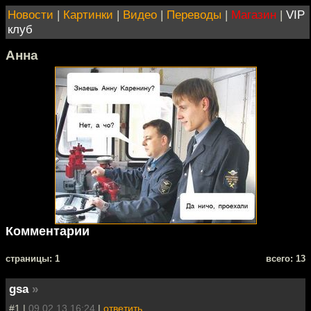
Новости
|
Картинки
|
Видео
|
Переводы
|
Магазин
|
VIP
клуб
Анна
Комментарии
cтраницы: 1
всего: 13
gsa
»
#1 |
09.02.13 16:24
|
ответить