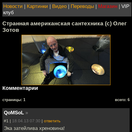
Новости
|
Картинки
|
Видео
|
Переводы
|
Магазин
|
VIP
клуб
Странная американская сантехника (с) Олег
Зотов
Комментарии
cтраницы: 1
всего: 6
QoMSoL
»
#1 |
18.04.13 07:30
|
ответить
Эка затейлива хреновина!