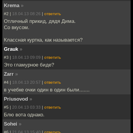
Krema
»
#2 |
18.04.13 08:26
|
ответить
Отличный прикид, дядя Дима.
Со вкусом.
Классная куртка, как называется?
Grauk
»
#3 |
18.04.13 09:09
|
ответить
Это гламурное биде?
Zarr
»
#4 |
18.04.13 20:57
|
ответить
в учебке очки один в один были.......
Priusovod
»
#5 |
20.04.13 03:33
|
ответить
Блю вота однако.
Sohei
»
#6 |
21.04.13 15:40
|
ответить