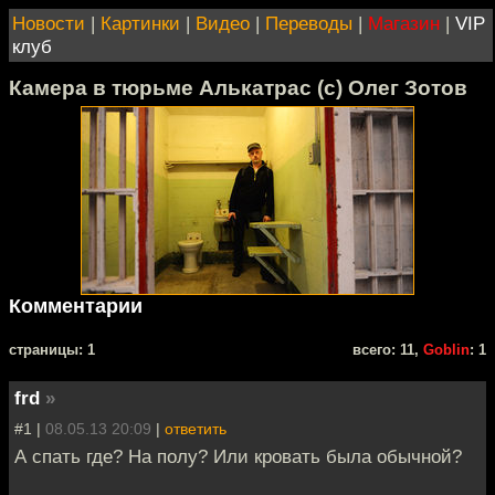
Новости
|
Картинки
|
Видео
|
Переводы
|
Магазин
|
VIP
клуб
Камера в тюрьме Алькатрас (с) Олег Зотов
Комментарии
cтраницы: 1
всего: 11,
Goblin
: 1
frd
»
#1 |
08.05.13 20:09
|
ответить
А спать где? На полу? Или кровать была обычной?