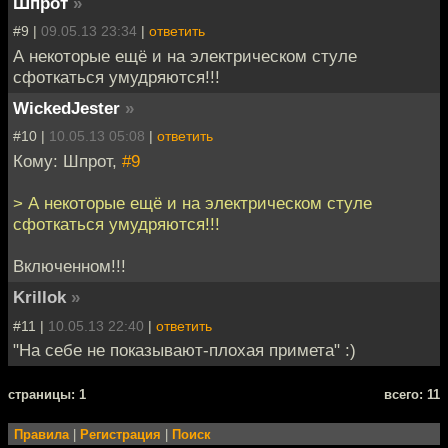
Шпрот
»
#9 |
09.05.13 23:34
|
ответить
А некоторые ещё и на электрическом стуле
сфоткаться умудряются!!!
WickedJester
»
#10 |
10.05.13 05:08
|
ответить
Кому: Шпрот,
#9
> А некоторые ещё и на электрическом стуле
сфоткаться умудряются!!!
Включенном!!!
Krillok
»
#11 |
10.05.13 22:40
|
ответить
"На себе не показывают-плохая примета" :)
cтраницы: 1
всего: 11
Правила
|
Регистрация
|
Поиск