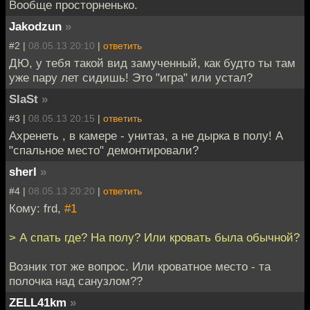
Вообще просторненько.
Jakodzun
»
#2 |
08.05.13 20:10
|
ответить
ДЮ, у тебя такой вид замученный, как будто ты там
уже пару лет сидишь! Это "игра" или устал?
SlaSt
»
#3 |
08.05.13 20:15
|
ответить
Ахренеть , в камере - унитаз, а не дырка в полу! А
"спальное место" демонтировали?
sherl
»
#4 |
08.05.13 20:20
|
ответить
Кому: frd,
#1
> А спать где? На полу? Или кровать была обычной?
Возник тот же вопрос. Или кроватное место - та
полочка над санузлом??
ZELL41km
»